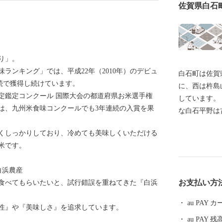
佐賀県白石
り」。
ランキング」では、平成22年（2010年）のデビュ
白石町は佐賀
続で獲得し続けています。
に、西は杵島
定鑑定コンクール 国際大会の都道府県お米選手権
しています。
には、九州米食味コンクールでも3年連続の入賞を果
な白石平野は
ら現代まで幾
くしっかりしており、冷めても美味しくいただける
色としては粘
米です。
農業好適地帯
をはじめとす
白浜農産
宝の海とも言
お支払い方
食べてもらいたいと、試行錯誤を重ねてきた『白浜
産品がありま
ともに佐賀県
au PAY
性』や『美味しさ』を追求しています。
地へ出荷され
au PAY 残