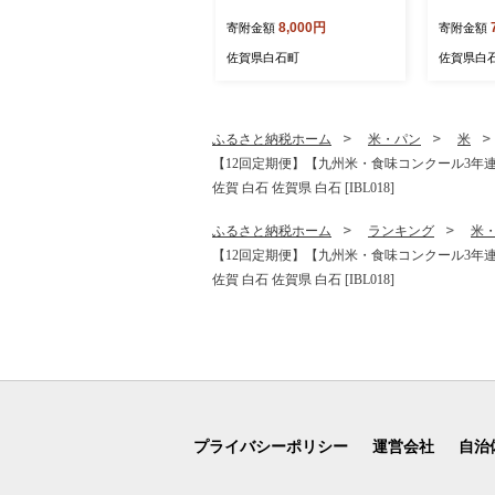
CHIGOFARM】シロップ い
150ml×
8,000円
寄附金額
寄附金額
ちごシロップ いちご イチゴ
GOFAR
苺 いちごミルク 牛乳 いち
チゴジャ
佐賀県白石町
佐賀県白
ごソーダ フルーツ ソース
苺 ジャム
朝食 ヨーグルト アイス 加
朝食 トー
工品 簡単 国産 九州産 佐賀
グルト ア
県 佐賀 白石町 白石 [IBR01
チ 簡単 
ふるさと納税ホーム
米・パン
米
2]
佐賀 白石町
【12回定期便】【九州米・食味コンクール3年連
佐賀 白石 佐賀県 白石 [IBL018]
ふるさと納税ホーム
ランキング
米
【12回定期便】【九州米・食味コンクール3年連
佐賀 白石 佐賀県 白石 [IBL018]
プライバシーポリシー
運営会社
自治