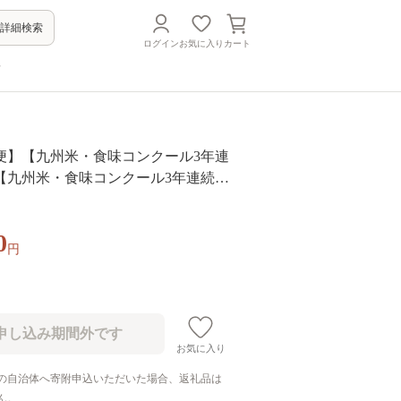
詳細検索
ログイン
お気に入り
カート
方
期便】【九州米・食味コンクール3年連
【九州米・食味コンクール3年連続入
りのさがびより 10kg×12回（白
産】米 お米 特別栽培米 佐賀 白石
0
IBL018]
円
お気に入り
の自治体へ寄附申込いただいた場合、返礼品は
ん。