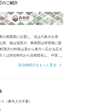
町のご紹介
県の南西部に位置し、北は六角川を境
山系、南は塩田川、東南部は有明海に面
 町西方の杵島山系から東方へ広がる広大
古くは弥生時代から自然陸化し、中世か
多の干拓事業で造成された土地です。特
自治体紹介をもっと見る
室土壌で、米・麦・野菜・施設園芸等の
となっています。また、六角川や塩田川
る川は、地域にうるおいを与えながら、
われる有明海に注いでいます。 多くの農
法
すが、特産品である玉ねぎやれんこんは
一の生産量を誇り、東京をはじめ全国各
 カード（番号入力不要）
、品質の良さ、美味しさで好評です。 ま
高