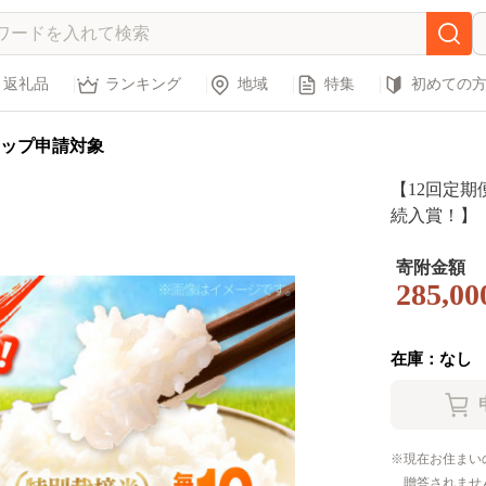
返礼品
ランキング
地域
特集
初めての
ップ申請対象
【12回定
続入賞！】
賞！】こだわ
米）【白浜農
寄附金額
285,00
佐賀県 白石 [
在庫：なし
現在お住まい
贈答されませ