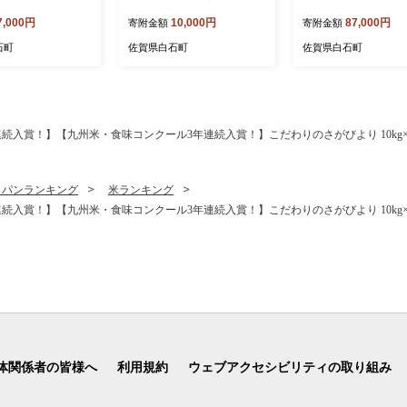
3パック【8/12ICHI
り！冬どりたまねぎ5kg
【いろは精肉店】 [IAG
7,000円
10,000円
87,000円
寄附金額
寄附金額
M】いちごジャム イ
【藤武農産】 [IDM002]
ム いちご イチゴ
石町
佐賀県白石町
佐賀県白石町
 フルーツ ソース
スト ギフト ヨー
イス 加工品 パウ
国産 九州産 佐賀県
 白石 [IBR010]
続入賞！】【九州米・食味コンクール3年連続入賞！】こだわりのさがびより 10kg×
・パンランキング
米ランキング
続入賞！】【九州米・食味コンクール3年連続入賞！】こだわりのさがびより 10kg×
体関係者の皆様へ
利用規約
ウェブアクセシビリティの取り組み