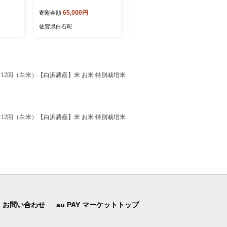
262]
【いろは精肉店】 [IAG261]
【いろは精肉店】 [IAG260]
65,000円
44,000円
寄附金額
寄附金額
佐賀県白石町
佐賀県白石町
12回（白米）【白浜農産】米 お米 特別栽培米
12回（白米）【白浜農産】米 お米 特別栽培米
お問い合わせ
au PAY マーケットトップ