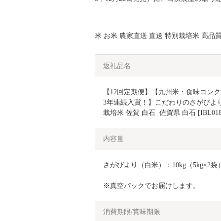
米 お米 農家直送 直送 特別栽培米 高品
返礼品名
【12回定期便】【九州米・食味コン
3年連続入賞！】こだわりのさがびより 
栽培米 佐賀 白石  佐賀県 白石 [IBL018
内容量
さがびより（白米）：10kg（5kg×2袋）
※真空パックでお届けします。
消費期限/賞味期限