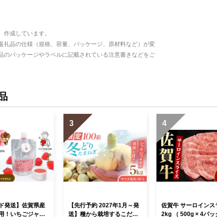
、作成しています。
返礼品の仕様（規格、容量、パッケージ、原材料など）が変
品のパッケージやラベルに記載されている注意書きなどをご
品
3
4
ド発送】佐賀県産
【先行予約 2027年1月～発
佐賀牛 サーロインス
用！いちごジャム
送】種から栽培するこだわ
2kg （ 500g × 4パ