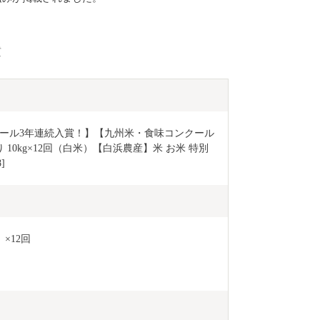
質
クール3年連続入賞！】【九州米・食味コンクール
10kg×12回（白米）【白浜農産】米 お米 特別
]
×12回