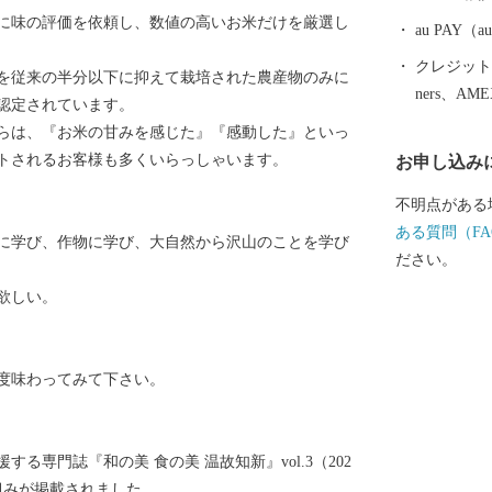
た、有明海で
に味の評価を依頼し、数値の高いお米だけを厳選し
ャベツ、アス
au PAY
肥育（佐賀牛
クレジットカ
を従来の半分以下に抑えて栽培された農産物のみに
業化にも積極
ners、AM
認定されています。
平野、川と海
らは、『お米の甘みを感じた』『感動した』といっ
して揃ってい
トされるお客様も多くいらっしゃいます。
お申し込み
不明点がある
ある質問（FA
に学び、作物に学び、大自然から沢山のことを学び
ださい。
欲しい。
度味わってみて下さい。
る専門誌『和の美 食の美 温故知新』vol.3（202
り組みが掲載されました。