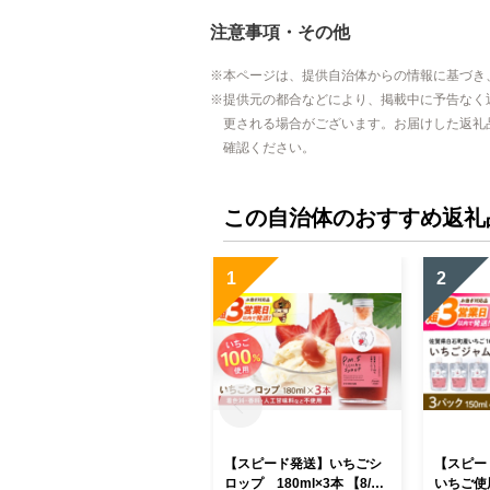
注意事項・その他
本ページは、提供自治体からの情報に基づき
提供元の都合などにより、掲載中に予告なく
更される場合がございます。お届けした返礼
確認ください。
この自治体のおすすめ返礼
1
2
【スピード発送】いちごシ
【スピー
ロップ 180ml×3本 【8/12I
いちご使