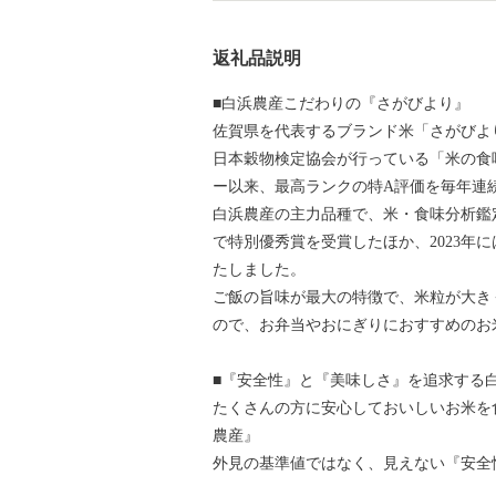
返礼品説明
■白浜農産こだわりの『さがびより』
佐賀県を代表するブランド米「さがびよ
日本穀物検定協会が行っている「米の食味
ー以来、最高ランクの特A評価を毎年連
白浜農産の主力品種で、米・食味分析鑑
で特別優秀賞を受賞したほか、2023年
たしました。
ご飯の旨味が最大の特徴で、米粒が大き
ので、お弁当やおにぎりにおすすめのお
■『安全性』と『美味しさ』を追求する
たくさんの方に安心しておいしいお米を
農産』
外見の基準値ではなく、見えない『安全