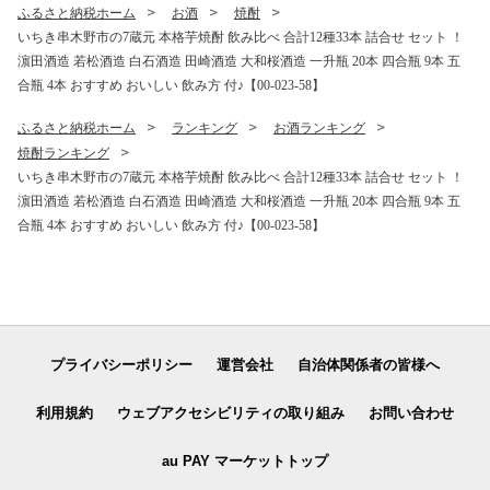
ふるさと納税ホーム
お酒
焼酎
いちき串木野市の7蔵元 本格芋焼酎 飲み比べ 合計12種33本 詰合せ セット ！
濵田酒造 若松酒造 白石酒造 田崎酒造 大和桜酒造 一升瓶 20本 四合瓶 9本 五
合瓶 4本 おすすめ おいしい 飲み方 付♪【00-023-58】
ふるさと納税ホーム
ランキング
お酒ランキング
焼酎ランキング
いちき串木野市の7蔵元 本格芋焼酎 飲み比べ 合計12種33本 詰合せ セット ！
濵田酒造 若松酒造 白石酒造 田崎酒造 大和桜酒造 一升瓶 20本 四合瓶 9本 五
合瓶 4本 おすすめ おいしい 飲み方 付♪【00-023-58】
プライバシーポリシー
運営会社
自治体関係者の皆様へ
利用規約
ウェブアクセシビリティの取り組み
お問い合わせ
au PAY マーケットトップ