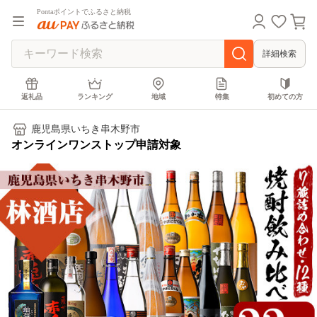
Pontaポイントでふるさと納税
詳細検索
返礼品
ランキング
地域
特集
初めての方
鹿児島県いちき串木野市
オンラインワンストップ申請対象