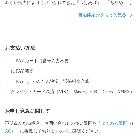
みない努力によりうけつがれてきた「つけあげ」、「ちりめ
ん」、「まぐろ」、「焼酎」、「ぽんかん」、「サワーポメロ」
自治体紹介をもっと見る
などの特産品に恵まれ、「食」の豊かなまちとして発展してきて
おります。
お支払い方法
au PAY カード（番号入力不要）
au PAY 残高
au PAY（auかんたん決済）通信料金合算
クレジットカード決済（VISA、Master、JCB、Diners、AMEX）
お申し込みに関して
不明点がある場合、お問い合わせの多い質問を
「よくある質問（F
AQ）」
に掲載しておりますのでご確認ください。