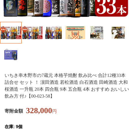
いちき串木野市の7蔵元 本格芋焼酎 飲み比べ 合計12種33本
詰合せ セット ！ 濵田酒造 若松酒造 白石酒造 田崎酒造 大和
桜酒造 一升瓶 20本 四合瓶 9本 五合瓶 4本 おすすめ おいしい
飲み方 付♪【00-023-58】
328,000
寄附金額
円
在庫: 9個