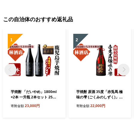
この自治体のおすすめ返礼品
1
2
芋焼酎 「だいやめ」1800ml
芋焼酎 原酒 35度「赤兎馬 極
×2本 一升瓶 2本セット 25度
味の雫 (ごくみのしずく)」 7
鹿児島 本格芋焼酎 人気 だい
20ml 四合瓶 鹿児島 本格芋焼
23,000円
22,000円
寄附金額
寄附金額
やめハイボール 焼酎ハイボ
酎 【99-023-19】
ール 焼酎 フルーティー ライ
チ ダイヤメ DAIYAME 濵田
酒造 ギフト にも!【99-023-0
5】