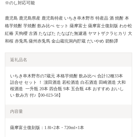
※のし対応可能
鹿児島 鹿児島県産 鹿児島特産 いちき串木野市 特産品 酒 焼酎 本
格芋焼酎 芋焼酎 飲み比べ セット 薩摩富士 薩摩富士復刻版 わか松
紅椿 天狗櫻 古酒 たなばた たなばた無濾過 ヤマトザクラヒカリ 大
和桜 赤兎馬 薩州赤兎馬 金山蔵坑洞内貯蔵 だいやめ 碧酔譚
返礼品名
いちき串木野市の7蔵元 本格芋焼酎 飲み比べ 合計12種33本 
詰合せ セット ！ 濵田酒造 若松酒造 白石酒造 田崎酒造 大和
桜酒造  一升瓶 20本 四合瓶 9本 五合瓶 4本 おすすめ おいし
い 飲み方 付♪【00-023-58】
内容量
薩摩富士復刻版：1.8l×2本・720ml×1本