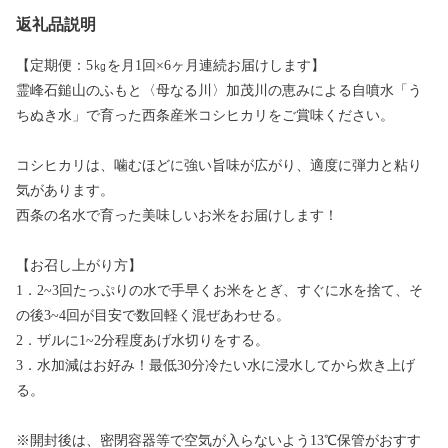
返礼品説明
【定期便：5㎏を月1回×6ヶ月連続お届けします】
霊峰石鎚山のふもと〈母なる川〉加茂川の恵みによる自噴水「う
ちぬき水」で育った西条産米コシヒカリをご賞味ください。
コシヒカリは、噛むほどに強い旨味が広がり、適度に弾力と粘り
気があります。
西条の名水で育った美味しいお米をお届けします！
【お召し上がり方】
1．2~3回たっぷりの水で手早くお米をとぎ、すぐに水を捨て、そ
の後3~4回が目安で数回軽く混ぜあわせる。
2．ザルに1~2分程度あげ水切りをする。
3．水加減はお好み！最低30分冷たい水に浸水してから炊き上げ
る。
※開封後は、密閉容器等で空気が入らないよう13℃保管がおすす