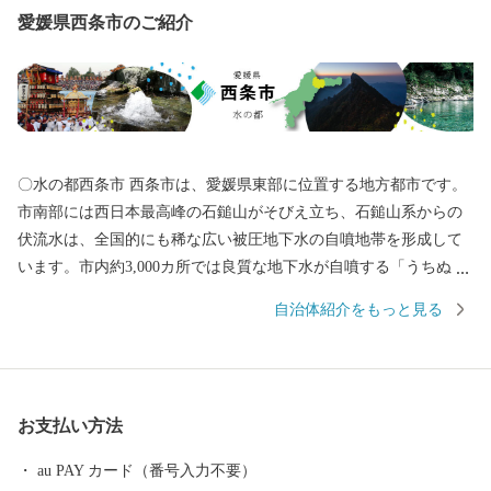
愛媛県西条市のご紹介
〇水の都西条市 西条市は、愛媛県東部に位置する地方都市です。
市南部には西日本最高峰の石鎚山がそびえ立ち、石鎚山系からの
伏流水は、全国的にも稀な広い被圧地下水の自噴地帯を形成して
います。市内約3,000カ所では良質な地下水が自噴する「うちぬ
き」という現象が見られ、市民の約半数が地下水で生活していま
自治体紹介をもっと見る
す。また日本一の生産量を誇るはだか麦や愛宕柿、春の七草、県
下一の収穫量を誇る水稲、ほうれん草、きゅうり、アスパラガス
など多様な農作物の一大産地であるとともに、非鉄金属、鉄鋼、
機械等の分野を中心に四国最大規模の工業地帯を形成していま
お支払い方法
す。他にも見どころとして、市内各所の神社で繰り広げられる秋
祭りには、150台を超えるだんじり、みこし、太鼓台が奉納されま
au PAY カード（番号入力不要）
す。勇ましい太鼓・鉦に合せて練り歩くさまは壮観です。さら