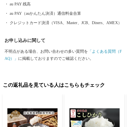
au PAY 残高
に、「新幹線生みの親」十河信二氏ゆかりの地に誕生した四国初
の鉄道博物館「四国鉄道文化館」があります。十河氏の功績を紹
au PAY（auかんたん決済）通信料金合算
介する記念館や観光案内、物産販売を行う観光交流センターを併
クレジットカード決済（VISA、Master、JCB、Diners、AMEX）
設しています。2017年開催の「愛顔（えがお）つなぐえひめ国
体」の山岳競技会場として使用された「石鎚クライミングパークS
お申し込みに関して
AIJO」は、スポーツクライミングの競技別強化センターとして、J
OC（公益財団法人日本オリンピック委員会）から認定されまし
不明点がある場合、お問い合わせの多い質問を
「よくある質問（F
た。 〇ワクワク度日本一のまちづくりを目指して 2018日本ICT教
AQ）」
に掲載しておりますのでご確認ください。
育アワードを受賞した教育分野や福祉、健康、子育てなどの他分
野でICTを活用するスマートシティの構築をはじめ、起業型地域お
こし協力隊制度を活用してベンチャー企業の誘致・育成、市民や
企業から募った資金を市民活動に役立てる新たなローカルファン
この返礼品を見ている人はこちらもチェック
ドの構築、中四国地方の市町村で初の自治体シンクタンクの開設
など「人」と「仕事」の好循環を創出して「まち」の総合力を高
めることを目指したワクワク度日本一のまちづくりに取り組んで
います。