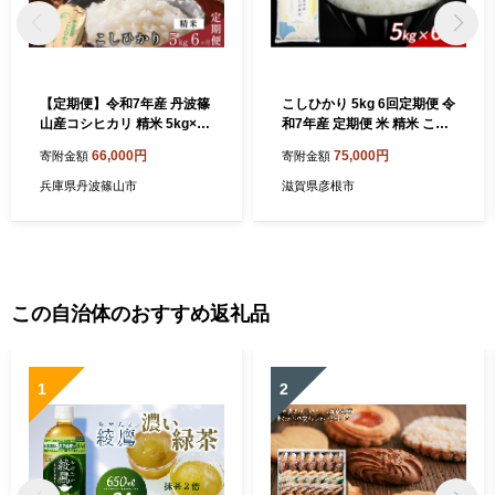
【定期便】令和7年産 丹波篠
こしひかり 5kg 6回定期便 令
山産コシヒカリ 精米 5kg×6
和7年産 定期便 米 精米 こめ
回 計30kg お米定期便 精米
コメ お米 ご飯 米 コシヒカリ
66,000円
75,000円
寄附金額
寄附金額
コメ こめ 米 こしひかり コシ
米定期便 6か月定期便 6ヶ月
ヒカリ 丹波篠山産
定期便 6回 6ヶ月 6か月 滋賀
兵庫県丹波篠山市
滋賀県彦根市
彦根
この自治体のおすすめ返礼品
1
2