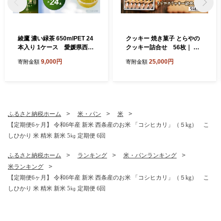
綾鷹 濃い緑茶 650mlPET 24
クッキー 焼き菓子 とらやの
本入り 1ケース 愛媛県西条
クッキー詰合せ 56枚｜ 愛
市 ｜ お茶 緑茶 濃い 綾鷹 機
媛県西条市 クッキー 詰め合
9,000円
25,000円
寄附金額
寄附金額
能性表示食品 茶カテキン ペ
わせ 人気 アソート お菓子ス
ットボトル 1箱 清涼飲料水
イーツ 食べ比べ 個包装 手作
飲料 愛媛県 西条市 送料無料
り 西条市 とらや
ふるさと納税ホーム
米・パン
米
【定期便6ヶ月】 令和6年産 新米 西条産のお米 「コシヒカリ」（５kg） こ
しひかり 米 精米 新米 5㎏ 定期便 6回
ふるさと納税ホーム
ランキング
米・パンランキング
米ランキング
【定期便6ヶ月】 令和6年産 新米 西条産のお米 「コシヒカリ」（５kg） こ
しひかり 米 精米 新米 5㎏ 定期便 6回