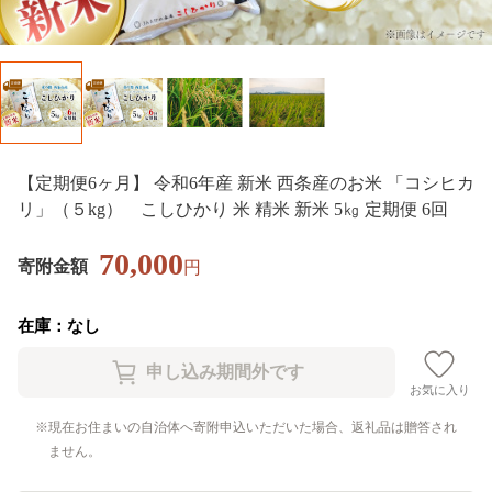
【定期便6ヶ月】 令和6年産 新米 西条産のお米 「コシヒカ
リ」（５kg） こしひかり 米 精米 新米 5㎏ 定期便 6回
70,000
寄附金額
円
在庫：なし
お気に入り
現在お住まいの自治体へ寄附申込いただいた場合、返礼品は贈答され
ません。