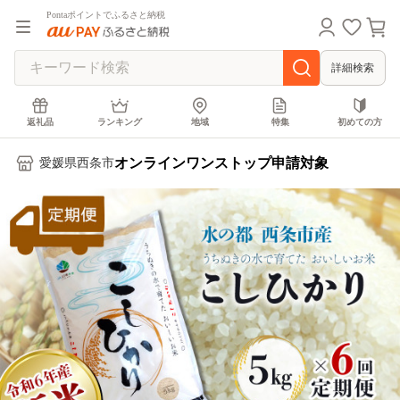
Pontaポイントでふるさと納税
詳細検索
返礼品
ランキング
地域
特集
初めての方
オンラインワンストップ申請対象
愛媛県西条市