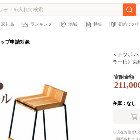
返礼品
ランキング
地域
特集
初めての
ップ申請対象
＜テツボ 
ラー柿》宮
ス いす 椅
無垢材 ダイ
寄附金額
211,00
ッチン 新生活
01-01】
在庫：なし
現在お住まい
贈答されませ