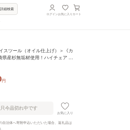
詳細検索
ログイン
お気に入り
カート
方
ハイスツール（オイル仕上げ）＞《カ
崎県産杉無垢材使用！ハイチェア イ
子 家具 インテリア 木製 宮崎県産杉
ニング 食卓 リビング カウンター キ
0
 ナチュラル おしゃれ【MI053-kw-
円
【株式会社クワハタ】
お気に入り
の自治体へ寄附申込いただいた場合、返礼品は
ん。