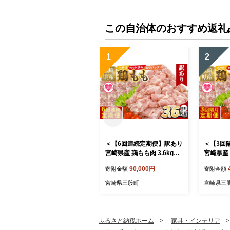
この自治体のおすすめ返礼
1
2
＜【6回連続定期便】訳あり
＜【3回
宮崎県産 鶏もも肉 3.6kg＞
宮崎県産 
300g×12袋 定期便 鶏肉 若
300g×1
90,000円
寄附金額
寄附金額
鶏 もも肉 鶏もも 小分け 真
鶏 もも肉
空 冷凍 唐揚げ カット肉 カ
空 冷凍 
宮崎県三股町
宮崎県三
ット済 切身 切り身 普段使
ット済 切
い 料理 詰め合わせ 精肉 県
い 料理 
産 国産 煮物 からあげ お弁
産 国産 
当 おかず【MI790-tr】【TR
当 おかず【
ふるさと納税ホーム
家具・インテリア
INITY】
INITY】