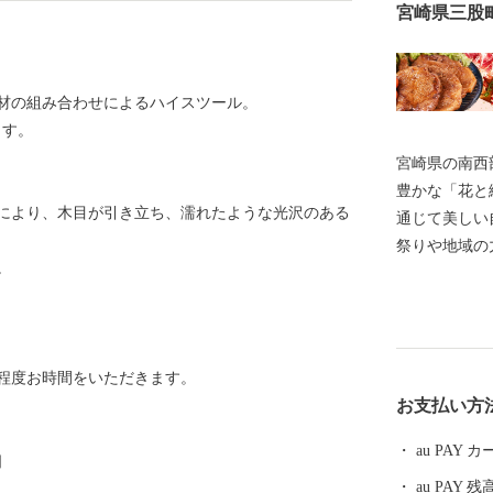
宮崎県三股
材の組み合わせによるハイスツール。
ます。
宮崎県の南西
豊かな「花と
により、木目が引き立ち、濡れたような光沢のある
通じて美しい
祭りや地域の
。
います。 唄
む人はもちろ
れています。
程度お時間をいただきます。
お支払い方
au PAY
］
au PAY 残