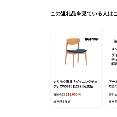
この返礼品を見ている人は
カリモク家具『ダイニングチェ
アーム
ア』CW5615 [1282] 完成品 食
C114
卓椅子 1人掛け おしゃれ リビン
イス 
213,000円
寄附金額
寄附
グ 木製 椅子 国産 karimoku い
製 
す イス 単品 一人暮らし 新生活
北欧 
岐阜県本巣市
岐阜
選べる カラー 色
子 木
料 飛