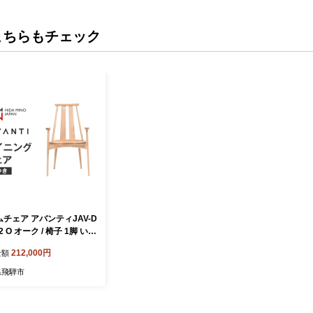
こちらもチェック
チェア アバンティJAV-D
2 O オーク / 椅子 1脚 いす
無垢材 板座 ナチュラル 木
212,000円
金額
ダイニング デザインチェア
おしゃれ シンプル 木製椅
県飛騨市
製チェア 食卓椅子 送料無
騨市