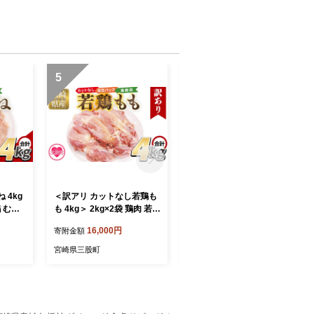
5
6
 4kg
＜訳アリ カットなし若鶏も
＜よもぎ＞15g 1袋 国産 野
鶏 むね
も 4kg＞ 2kg×2袋 鶏肉 若鶏
草シリーズ 乾燥 お茶 飲み
 唐揚げ
もも肉 鶏もも 真空 冷凍 唐
物 野草酒 料理 ポプリ 化粧
16,000円
10,000円
寄附金額
寄附金額
め合わ
揚げ肉 普段使い 料理 詰め
品 入浴剤 染料 肥料 アレン
め物 煮
合わせ 精肉 県産 国産 炒め
ジ ハーブティー 持ち運びに
宮崎県三股町
宮崎県三股町
おかず
物 煮物 からあげ お弁当 お
便利 プチギフト プレゼント
 冷凍
かず 訳あり 家庭用 自宅用
宮崎県 三股町【MI777-bi】
【MI7
ご家庭用 真空パック ストッ
【美香園】
ク 冷凍【MI764-tr】【TRIN
ITY】