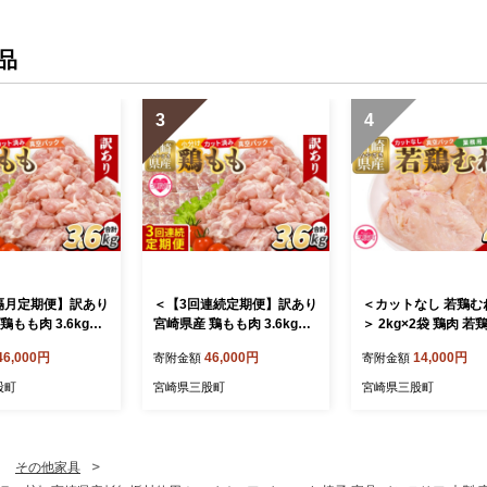
品
3
4
隔月定期便】訳あり
＜【3回連続定期便】訳あり
＜カットなし 若鶏むね
鶏もも肉 3.6kg＞
宮崎県産 鶏もも肉 3.6kg＞
＞ 2kg×2袋 鶏肉 若
2袋 定期便 鶏肉 若
300g×12袋 定期便 鶏肉 若
肉 鶏むね 真空 冷凍
46,000円
46,000円
14,000円
寄附金額
寄附金額
 鶏もも 小分け 真
鶏 もも肉 鶏もも 小分け 真
肉 普段使い 料理 詰
唐揚げ カット肉 カ
空 冷凍 唐揚げ カット肉 カ
せ 精肉 県産 国産 炒
股町
宮崎県三股町
宮崎県三股町
身 切り身 普段使
ット済 切身 切り身 普段使
物 からあげ お弁当 
詰め合わせ 精肉 県
い 料理 詰め合わせ 精肉 県
真空パック ストック
煮物 からあげ お弁
産 国産 煮物 からあげ お弁
大容量 鶏むね むね肉
MI789-tr】【TR
当 おかず【MI788-tr】【TR
65-tr】【TRINITY】
その他家具
INITY】