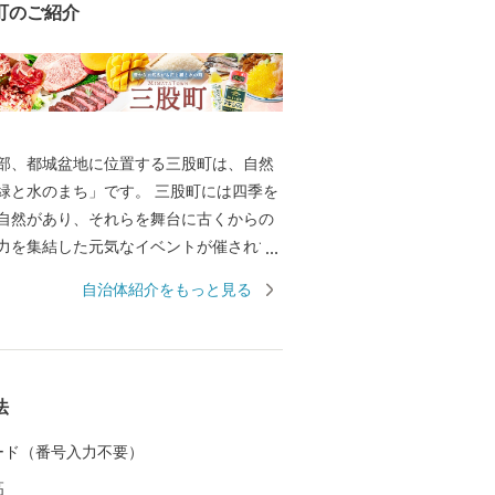
町のご紹介
部、都城盆地に位置する三股町は、自然
緑と水のまち」です。 三股町には四季を
自然があり、それらを舞台に古くからの
力を集結した元気なイベントが催されて
や踊りの郷土芸能が受け継がれ、そこに住
自治体紹介をもっと見る
ん、初めて訪れる人も感じる魅力があふ
法
 カード（番号入力不要）
高