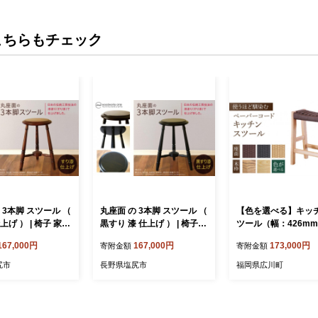
こちらもチェック
 3本脚 スツール （
丸座面 の 3本脚 スツール （
【色を選べる】キッ
上げ ） | 椅子 家具
黒すり 漆 仕上げ ） | 椅子
ツール（幅：426mm
 スツール サイド
家具 いす イス スツール サ
行：260mm 高さ：4
167,000円
167,000円
173,000円
寄附金額
寄附金額
テーブル 机 漆 す
イドテーブル テーブル 机
m）いす 椅子 イス 木
工芸 無垢材 クリ
漆 すり漆 黒漆 伝統工芸 無
無垢材 ペーパーコー
尻市
長野県塩尻市
福岡県広川町
 木目 クラシカル
垢材 クリ タモ 木材 木目 ク
町 / 株式会社たかや
長野県 塩尻市
ラシカル 国産材 長野県 塩
ニフ〉 [AFAV003]
尻市