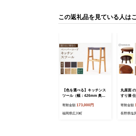
この返礼品を見ている人は
【色を選べる】キッチンス
丸座面 の
ツール（幅：426mm 奥
すり漆 仕
行：260mm 高さ：615m
いす イス
173,000円
寄附金額
寄附金額
m）いす イス 木 家具 無垢
テーブル 
材 ペーパーコード カラー
り漆 伝統
福岡県広川町
長野県塩
広川町 / 株式会社たかやま
タモ 木材
〈マニフ〉 [AFAV001]
国産材 