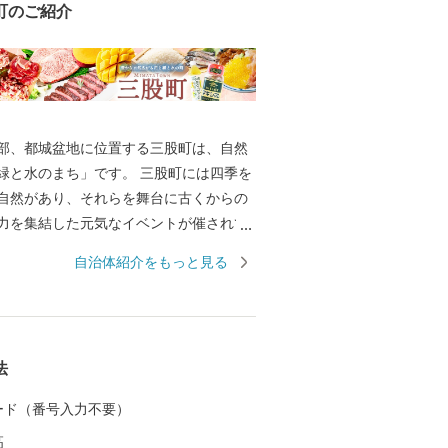
町のご紹介
部、都城盆地に位置する三股町は、自然
緑と水のまち」です。 三股町には四季を
自然があり、それらを舞台に古くからの
力を集結した元気なイベントが催されて
や踊りの郷土芸能が受け継がれ、そこに住
自治体紹介をもっと見る
ん、初めて訪れる人も感じる魅力があふ
法
 カード（番号入力不要）
高