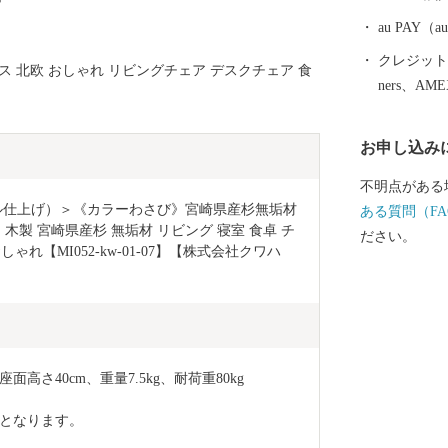
au PAY
クレジットカ
ス 北欧 おしゃれ リビングチェア デスクチェア 食
ners、AM
お申し込み
不明点がある
ル仕上げ）＞《カラーわさび》宮崎県産杉無垢材
ある質問（FA
 木製 宮崎県産杉 無垢材 リビング 寝室 食卓 チ
ださい。
ゃれ【MI052-kw-01-07】【株式会社クワハ
m、座面高さ40cm、重量7.5kg、耐荷重80kg
となります。