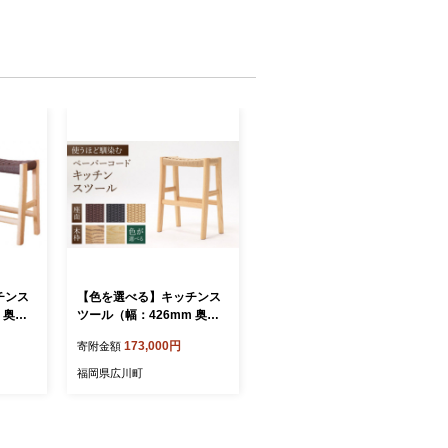
チンス
【色を選べる】キッチンス
 奥
ツール（幅：426mm 奥
55m
行：260mm 高さ：550m
173,000円
寄附金額
 家具
m）いす 椅子 イス 木 家具
ド 広川
無垢材 ペーパーコード 広川
福岡県広川町
ま〈マ
町 / 株式会社たかやま〈マ
ニフ〉 [AFAV002]