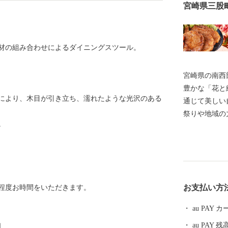
宮崎県三股
材の組み合わせによるダイニングスツール。
宮崎県の南西
豊かな「花と
により、木目が引き立ち、濡れたような光沢のある
通じて美しい
祭りや地域の
。
います。 唄
む人はもちろ
れています。
お支払い方
程度お時間をいただきます。
au PAY
au PAY 残
］