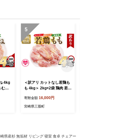
5
6
 4kg
＜訳アリ カットなし若鶏も
＜よもぎ＞15g 1袋 国産 野
鶏 むね
も 4kg＞ 2kg×2袋 鶏肉 若鶏
草シリーズ 乾燥 お茶 飲み
 唐揚げ
もも肉 鶏もも 真空 冷凍 唐
物 野草酒 料理 ポプリ 化粧
16,000円
10,000円
寄附金額
寄附金額
め合わ
揚げ肉 普段使い 料理 詰め
品 入浴剤 染料 肥料 アレン
め物 煮
合わせ 精肉 県産 国産 炒め
ジ ハーブティー 持ち運びに
宮崎県三股町
宮崎県三股町
おかず
物 煮物 からあげ お弁当 お
便利 プチギフト プレゼント
 冷凍
かず 訳あり 家庭用 自宅用
宮崎県 三股町【MI777-bi】
【MI7
ご家庭用 真空パック ストッ
【美香園】
ク 冷凍【MI764-tr】【TRIN
ITY】
県産杉 無垢材 リビング 寝室 食卓 チェアー