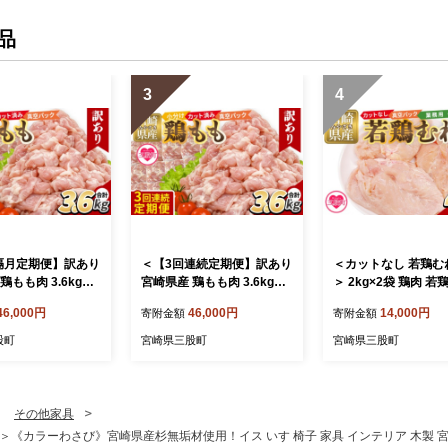
品
3
4
隔月定期便】訳あり
＜【3回連続定期便】訳あり
＜カットなし 若鶏むね
鶏もも肉 3.6kg＞
宮崎県産 鶏もも肉 3.6kg＞
＞ 2kg×2袋 鶏肉 若
2袋 定期便 鶏肉 若
300g×12袋 定期便 鶏肉 若
肉 鶏むね 真空 冷凍
46,000円
46,000円
14,000円
寄附金額
寄附金額
 鶏もも 小分け 真
鶏 もも肉 鶏もも 小分け 真
肉 普段使い 料理 詰
唐揚げ カット肉 カ
空 冷凍 唐揚げ カット肉 カ
せ 精肉 県産 国産 炒
股町
宮崎県三股町
宮崎県三股町
身 切り身 普段使
ット済 切身 切り身 普段使
物 からあげ お弁当 
詰め合わせ 精肉 県
い 料理 詰め合わせ 精肉 県
真空パック ストック
煮物 からあげ お弁
産 国産 煮物 からあげ お弁
大容量 鶏むね むね肉
MI789-tr】【TR
当 おかず【MI788-tr】【TR
65-tr】【TRINITY】
その他家具
INITY】
《カラーわさび》宮崎県産杉無垢材使用！イス いす 椅子 家具 インテリア 木製 宮崎