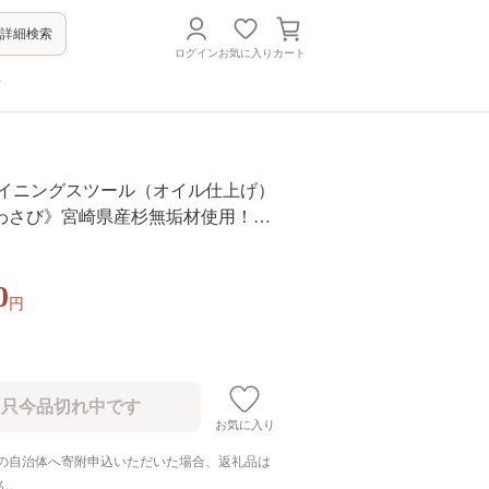
詳細検索
ログイン
お気に入り
カート
方
ダイニングスツール（オイル仕上げ）
わさび》宮崎県産杉無垢材使用！イ
子 家具 インテリア 木製 宮崎県産杉
ング 寝室 食卓 チェアー ナチュラル
0
活 おしゃれ【MI052-kw-01-07】
円
クワハタ】
お気に入り
の自治体へ寄附申込いただいた場合、返礼品は
ん。