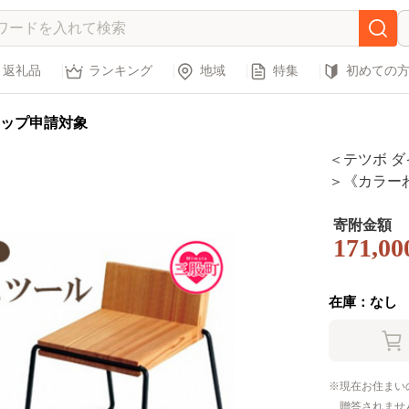
返礼品
ランキング
地域
特集
初めての
ップ申請対象
＜テツボ 
＞《カラー
ス いす 椅
無垢材 リビ
寄附金額
171,00
シンプル 新生
【株式会社
在庫：なし
現在お住まい
贈答されませ