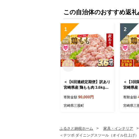
この自治体のおすすめ返礼
1
2
＜【6回連続定期便】訳あり
＜【3回
宮崎県産 鶏もも肉 3.6kg＞
宮崎県産 
300g×12袋 定期便 鶏肉 若
300g×1
90,000円
寄附金額
寄附金額
鶏 もも肉 鶏もも 小分け 真
鶏 もも肉
空 冷凍 唐揚げ カット肉 カ
空 冷凍 
宮崎県三股町
宮崎県三
ット済 切身 切り身 普段使
ット済 切
い 料理 詰め合わせ 精肉 県
い 料理 
産 国産 煮物 からあげ お弁
産 国産 
当 おかず【MI790-tr】【TR
当 おかず【
ふるさと納税ホーム
家具・インテリア
INITY】
INITY】
＜テツボ ダイニングスツール（オイル仕上げ）＞