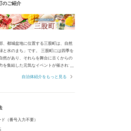
町のご紹介
部、都城盆地に位置する三股町は、自然
緑と水のまち」です。 三股町には四季を
自然があり、それらを舞台に古くからの
力を集結した元気なイベントが催されて
や踊りの郷土芸能が受け継がれ、そこに住
自治体紹介をもっと見る
ん、初めて訪れる人も感じる魅力があふ
法
 カード（番号入力不要）
高