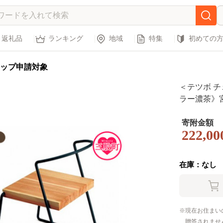
返礼品
ランキング
地域
特集
初めての
ップ申請対象
＜テツボ 
ラー濃茶》
子 チェアー
垢材 ダイニ
寄附金額
222,00
ナチュラル 
w-02-0
在庫：なし
現在お住まい
贈答されませ