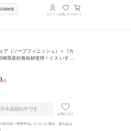
詳細検索
ログイン
お気に入り
カート
方
チェア（ソープフィニッシュ）＞《カ
宮崎県産杉無垢材使用！イス いす 椅
 インテリア 家具 木製 宮崎県産杉 無
ング リビング キッチン 食卓 新生活
0
シンプル おしゃれ ギフト【MI051-k
円
3】【株式会社クワハタ】
お気に入り
の自治体へ寄附申込いただいた場合、返礼品は
ん。