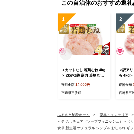
この自治体のおすすめ返礼
1
2
＜カットなし 若鶏むね 4kg
＜訳アリ
＞ 2kg×2袋 鶏肉 若鶏 むね
も 4kg＞
肉 鶏むね 真空 冷凍 唐揚げ
もも肉 鶏
14,000円
寄附金額
寄附金額
肉 普段使い 料理 詰め合わ
揚げ肉 普
せ 精肉 県産 国産 炒め物 煮
合わせ 精
宮崎県三股町
宮崎県三
物 からあげ お弁当 おかず
物 煮物 
真空パック ストック 冷凍
かず 訳あ
大容量 鶏むね むね肉【MI7
ご家庭用
65-tr】【TRINITY】
ク 冷凍【M
ふるさと納税ホーム
家具・インテリア
ITY】
＜テツボ チェア（ソープフィニッシュ）＞《カラ
食卓 新生活 ナチュラル シンプル おしゃれ ギフト