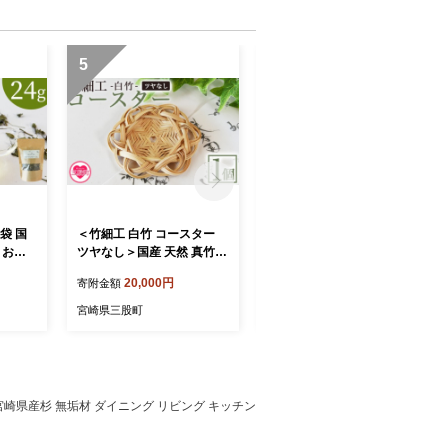
5
6
袋 国
＜竹細工 白竹 コースター
＜竹細工 白竹 コースター
 お茶
ツヤなし＞国産 天然 真竹
ツヤあり＞国産 天然 真竹
ポプリ
竹ひご 六芒星 雑貨 テーブ
竹ひご 六芒星 雑貨 テーブ
20,000円
20,000円
寄附金額
寄附金額
ブティー
ルウェア キッチン小物 壁飾
ルウェア キッチン小物 壁飾
ギフト
り 小物置き 宮崎県 三股町
り 小物置き 宮崎県 三股町
宮崎県三股町
宮崎県三股町
三股町
【MI623-bi】【美香園】
【MI622-bi】【美香園】
園】
崎県産杉 無垢材 ダイニング リビング キッチン