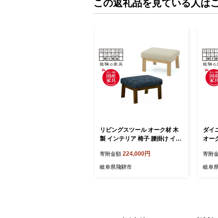
この返礼品を見ている人は
リビングスツール オーク材 木
ダイ
製 インテリア 椅子 腰掛け イス
オーク
いす キッチン ダイニング おし
腰掛け
224,000円
寄附金額
寄附
ゃれ 飛騨の家具 イバタインテ
ニング
リア LS-155 KB / LS-83WR
バタイ
岐阜県飛騨市
岐阜
無）