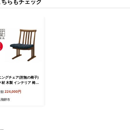
こちらもチェック
ニングチェア(肘無の椅子)
材 木製 インテリア 椅子
 イス いす キッチン ダイ
224,000円
金額
 おしゃれ 飛騨の家具 イ
ンテリア DCL-49（肘
県飛騨市
KB