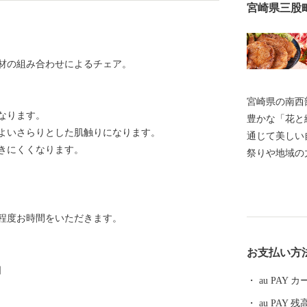
宮崎県三股
材の組み合わせによるチェア。
宮崎県の南西
なります。
豊かな「花と
よいさらりとした肌触りになります。
通じて美しい
きにくくなります。
祭りや地域の
います。 唄
む人はもちろ
れています。
程度お時間をいただきます。
お支払い方
］
au PAY
au PAY 残