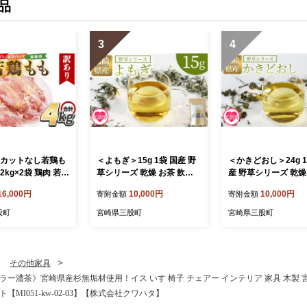
品
3
4
 カットなし若鶏も
＜よもぎ＞15g 1袋 国産 野
＜かきどおし＞24g 1
 2kg×2袋 鶏肉 若鶏
草シリーズ 乾燥 お茶 飲み
産 野草シリーズ 乾燥
もも 真空 冷凍 唐
物 野草酒 料理 ポプリ 化粧
飲み物 野草酒 料理 
16,000円
10,000円
10,000円
寄附金額
寄附金額
段使い 料理 詰め
品 入浴剤 染料 肥料 アレン
肥料 アレンジ ハー
肉 県産 国産 炒め
ジ ハーブティー 持ち運びに
持ち運びに便利 プチ
股町
宮崎県三股町
宮崎県三股町
からあげ お弁当 お
便利 プチギフト プレゼント
プレゼント 宮崎県 
り 家庭用 自宅用
宮崎県 三股町【MI777-bi】
【MI776-bi】【美香
 真空パック ストッ
【美香園】
I764-tr】【TRIN
その他家具
ー濃茶》宮崎県産杉無垢材使用！イス いす 椅子 チェアー インテリア 家具 木製 宮
【MI051-kw-02-03】【株式会社クワハタ】