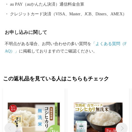
ました。 本市では「働く」「住む」「子育て・教育」「妊娠・
au PAY（auかんたん決済）通信料金合算
赤ちゃん」などの情報が見つかる移住希望者向けポータルサイト
クレジットカード決済（VISA、Master、JCB、Diners、AMEX）
を公開しています。詳しくは、下記「住もっさ！越前市」のリン
クからご確認ください。 日本を代表する絵本作家かこさとし氏
お申し込みに関して
の監修をいただき整備した武生中央公園の「だるまちゃん広
場」、「パピプペポー広場」、「コウノトリ広場」には、休日た
不明点がある場合、お問い合わせの多い質問を
「よくある質問（F
くさんの家族づれでにぎわいます。 令和6年3月16日には北陸新
AQ）」
に掲載しておりますのでご確認ください。
幹線「越前たけふ」駅が開業し、大河ドラマ「光る君へ」の主人
公である紫式部が生涯でただ一度だけ都を離れて過ごした地とし
ても、大変盛り上がっています。 越前市HP https://www.city.echiz
en.lg.jp
この返礼品を見ている人はこちらもチェック