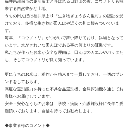
福井県越前市の越前富士と呼ばれる日野山の麓、コウノトリも飛
来する自然豊かな土地、
うちの田んぼは福井県より『生き物ぎょうさん里村』の認証を受
けており、多様な生き物が田んぼや近くの川に棲みついていま
す。
毎年、『コウノトリ』がつがいで舞い降りており、餌場となって
います。水がきれいな田んぼである事の何よりの証拠です。
私たちが作ったお米が安全な理由は、田んぼのカエルやバッタた
ち、そしてコウノトリが良く知っています。
更にうちのお米は、稲作から精米まで一貫しており、一切のブレ
ンドをしておらず、
高度な選別能力を持った不具合品選別機、金属探知機を通してお
客様へお届けしています。
安全・安心なうちのお米は、学校・病院・介護施設様に長年ご愛
顧頂いております。自信を持ってお勧めします。
◆事業者様のコメント◆