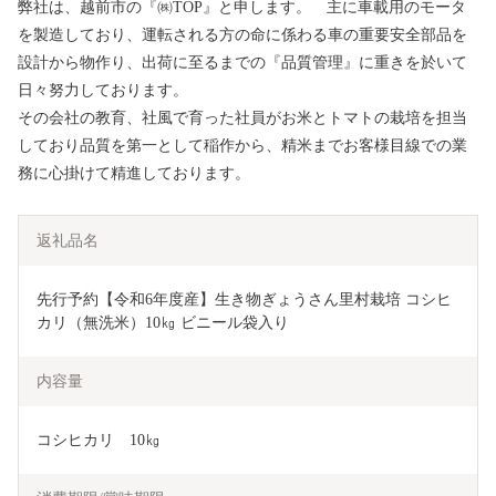
弊社は、越前市の『㈱TOP』と申します。 主に車載用のモータ
を製造しており、運転される方の命に係わる車の重要安全部品を
設計から物作り、出荷に至るまでの『品質管理』に重きを於いて
日々努力しております。
その会社の教育、社風で育った社員がお米とトマトの栽培を担当
しており品質を第一として稲作から、精米までお客様目線での業
務に心掛けて精進しております。
返礼品名
先行予約【令和6年度産】生き物ぎょうさん里村栽培 コシヒ
カリ（無洗米）10㎏ ビニール袋入り
内容量
コシヒカリ　10㎏