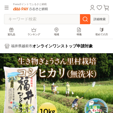
Pontaポイントでふるさと納税
詳細検索
返礼品
ランキング
地域
特集
初めての方
オンラインワンストップ申請対象
福井県越前市