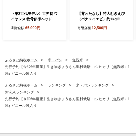
〈第2世代モデル〉世界初 ワ
【背わたなし】特大むきえび
イヤレス 軟骨伝導ヘッドホ
（バナメイエビ）約1kg※無
ン ATH-CC500BT2（ブラッ
添加で冷凍 むきエビ背ワタ
65,000円
12,500円
寄附金額
寄附金額
ク） オーディオテクニカ
無し
ふるさと納税ホーム
米・パン
無洗米
先行予約【令和6年度産】生き物ぎょうさん里村栽培 コシヒカリ（無洗米）1
0㎏ ビニール袋入り
ふるさと納税ホーム
ランキング
米・パンランキング
無洗米ランキング
先行予約【令和6年度産】生き物ぎょうさん里村栽培 コシヒカリ（無洗米）1
0㎏ ビニール袋入り