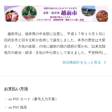
越前市は、福井県の中央部に位置し、平成１７年１０月１日に
旧武生市と旧今立町が合併して誕生しました。本市の歴史は大変
古く、「大化の改新」の頃に越前の国の国府が置かれ、以来北陸
地方の政治・経済・文化の中心部として栄えました。平安時代に
は、「源氏物語」の作者である紫式部が生涯でただ一度、京の都
自治体紹介をもっと見る
を離れ、多感な少女時代を過ごした地でもあります。 産業面で
は、越前和紙や越前打刃物、越前箪笥をはじめとする伝統産業か
ら、電子部品などの先端技術産業に至るまで幅広い産業が集積
し、製造品出荷額等が福井県第一位の「モノづくりのまち」とし
お支払い方法
て発展を続けています。 また、豊かな緑や清らかな水など、美
しい自然を誇る本市は、コウノトリをシンボルに「生きものと共
au PAY カード（番号入力不要）
生する越前市」とし里地里山の保全再生や環境調和型農業の推進
au PAY 残高
しており、平成２７年９月に「環境・文化創造都市宣言」を行い