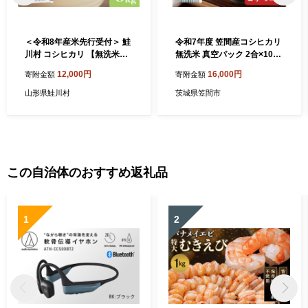
＜令和8年産米先行受付＞ 鮭
令和7年度 笠間産コシヒカリ
川村 コシヒカリ 【無洗米】5
無洗米 真空パック 2合×10袋
kg （5kg×1袋）＜配送時期
白米 米 茨城県
12,000円
16,000円
寄附金額
寄附金額
選べます＞
山形県鮭川村
茨城県笠間市
この自治体のおすすめ返礼品
1
2