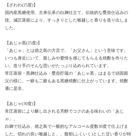
【ざわわ(25度)】
国内産黒糖使用、古来伝承の白麹仕立て、伝統的な甕壺仕込みの
技。減圧蒸留により、すっきりとした喉越しと香りを造り出しま
した。
【あじゃ黒(25度)】
「あじゃ」とは徳之島の方言で、「お父さん」という意味です。
いつも身近にいて、親しみや愛情を感じてもらえる焼酎を作りた
い。造り手のそんな思いがたっぷり込められています。
常圧蒸留・黒麹仕込み・甕壺貯蔵の「あじゃ黒」はまるで頑固親
父の様に、一癖も二癖もある黒糖焼酎に仕上がっています。焼酎
通に是非。
【あじゃ(30度)】
常圧蒸留により醸し出される芳醇でコクのある味わいの「あじ
ゃ」。
白麹で仕込み、徳之島で一般的なアルコール度数30度で仕上げま
した。切れの良い喉越しと、、馥郁(ふくいく)とした甘い香りが特