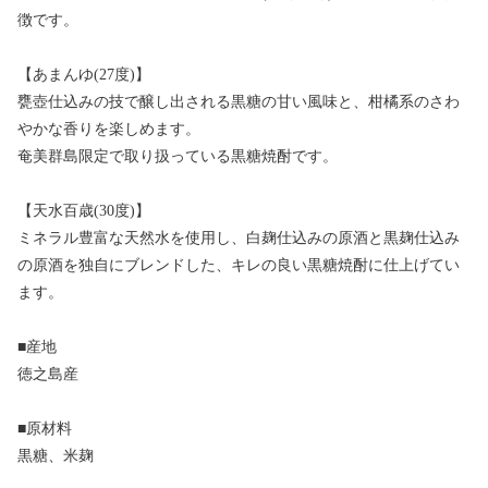
徴です。
【あまんゆ(27度)】
甕壺仕込みの技で醸し出される黒糖の甘い風味と、柑橘系のさわ
やかな香りを楽しめます。
奄美群島限定で取り扱っている黒糖焼酎です。
【天水百歳(30度)】
ミネラル豊富な天然水を使用し、白麹仕込みの原酒と黒麹仕込み
の原酒を独自にブレンドした、キレの良い黒糖焼酎に仕上げてい
ます。
■産地
徳之島産
■原材料
黒糖、米麹