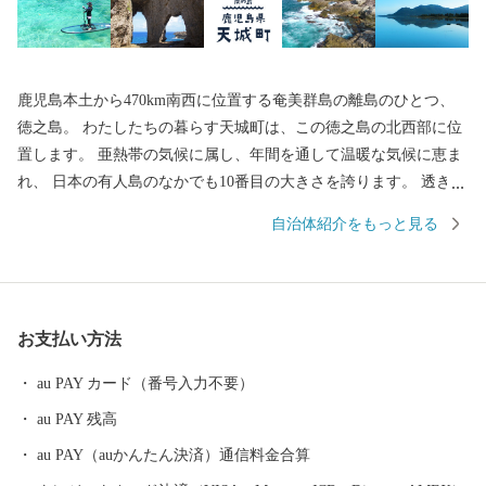
鹿児島本土から470km南西に位置する奄美群島の離島のひとつ、
徳之島。 わたしたちの暮らす天城町は、この徳之島の北西部に位
置します。 亜熱帯の気候に属し、年間を通して温暖な気候に恵ま
れ、 日本の有人島のなかでも10番目の大きさを誇ります。 透き通
る青い海や尽きることのない緑、満天の星空と、 豊かな自然と独
自治体紹介をもっと見る
自の文化がいまなお、残されています。
お支払い方法
au PAY カード（番号入力不要）
au PAY 残高
au PAY（auかんたん決済）通信料金合算