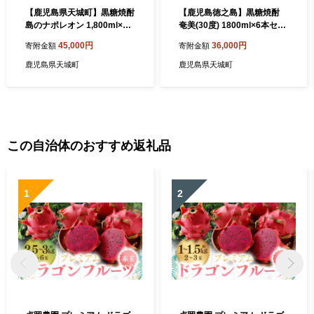
【鹿児島県天城町】黒糖焼酎
【鹿児島徳之島】黒糖焼酎
島のナポレオン 1,800ml×6
奄美(30度) 1800ml×6本セッ
本セット 合計10.8L 瓶 酒 焼
ト 計10.8L 紙パック 焼酎 お
45,000円
36,000円
寄附金額
寄附金額
酎
酒 紙パック
鹿児島県天城町
鹿児島県天城町
この自治体のおすすめ返礼品
1
2