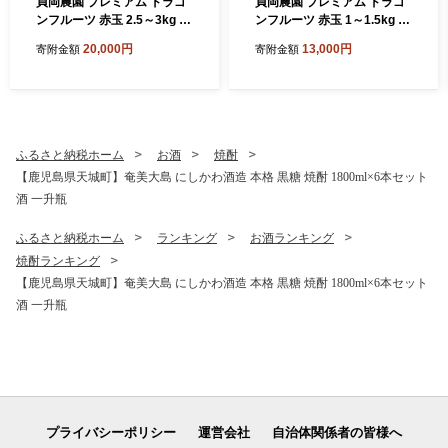
貞岡農園 プレミアム ドラゴ
貞岡農園 プレミアム ドラゴ
ンフルーツ 赤玉 2.5～3kg ( 4
ンフルーツ 赤玉 1～1.5kg ( 2
玉～6玉 ) 天城町産 徳之島宝
玉～3玉 ) 天城町産 徳之島宝
20,000円
13,000円
寄附金額
寄附金額
赤 トロピカルフルーツ フル
赤 トロピカルフルーツ フル
ーツ 果物 果実 ピタヤ
ーツ 果物 果実 ピタヤ
ふるさと納税ホーム
お酒
焼酎
【鹿児島県天城町】奄美大島 にしかわ酒造 本格 黒糖 焼酎 1800ml×6本セット
酒 一升瓶
ふるさと納税ホーム
ランキング
お酒ランキング
焼酎ランキング
【鹿児島県天城町】奄美大島 にしかわ酒造 本格 黒糖 焼酎 1800ml×6本セット
酒 一升瓶
プライバシーポリシー
運営会社
自治体関係者の皆様へ