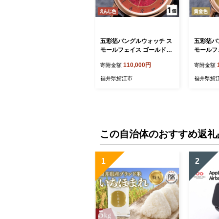
五彩箔バングルウォッチ ス
五彩箔バ
モールフェイス ゴールドケ
モールフェイス
ース えんじ色 [I-03405b]
ース 黄金色 
110,000円
寄附金額
寄附金額
福井県鯖江市
福井県鯖
この自治体のおすすめ返礼
1
2