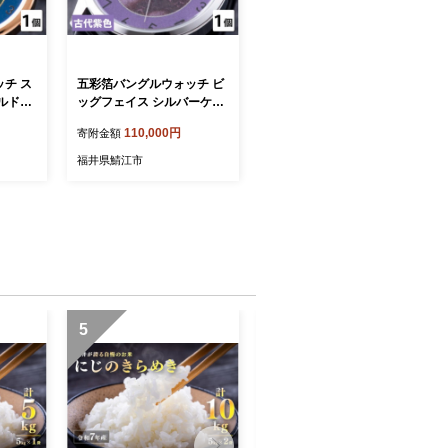
チ ス
五彩箔バングルウォッチ ビ
ッグフェイス シルバーケー
ス 古代紫色 [I-03406e]
110,000円
寄附金額
福井県鯖江市
5
6