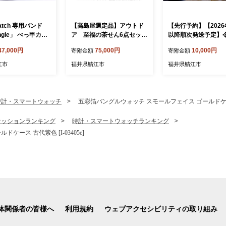
Watch 専用バンド
【高島屋選定品】アウトド
【先行予約】【2026
angle」 べっ甲カラ
ア 至福の茶せん6点セッ
以降順次発送予定】
）（38 / 40 / 4
ト [G-20401] / 樹脂製茶せ
産 新米 にじのきらめき
47,000円
75,000円
10,000円
寄附金額
寄附金額
E-03413] / 日本
ん くせ直し 片口 茶こし缶
[A-10105] / お米 こ
れ デザイン ギフ
茶箱 ショルダーバッグ お茶
精米 ご飯 ごはん 米
江市
福井県鯖江市
福井県鯖江市
ント 包装 バング
日本製 茶道具 茶道 野点 抹
井県鯖江市
ベルト 時計バンド
茶 キャンプ アウトドア
レディース アップル
バンド
時計・スマートウォッチ
五彩箔バングルウォッチ スモールフェイス ゴールドケース 古
ァッションランキング
時計・スマートウォッチランキング
ース 古代紫色 [I-03405e]
体関係者の皆様へ
利用規約
ウェブアクセシビリティの取り組み