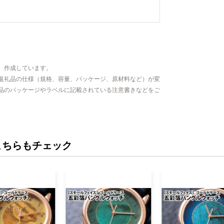
、作成しています。
返礼品の仕様（規格、容量、パッケージ、原材料など）が変
品のパッケージやラベルに記載されている注意書きなどをご
こちらもチェック