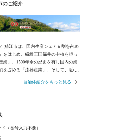
市のご紹介
て 鯖江市は、国内生産シェア９割を占め
」をはじめ、繊維王国福井の中核を担っ
産業」、1500年余の歴史を有し国内の業
割を占める「漆器産業」、そして、近年
ど、産業が集積した「ものづくりのまち」
自治体紹介をもっと見る
古墳をはじめ、古墳の多い古代ロマンのま
松門左衛門が幼少期を過ごした地域には
街並みが残っています。 豊かな自然にも
歴史公園百選に認定されている西山公園
法
一のつつじの名所として親しまれていま
 カード（番号入力不要）
を中心に内発的に発展し、成長を遂げて
高