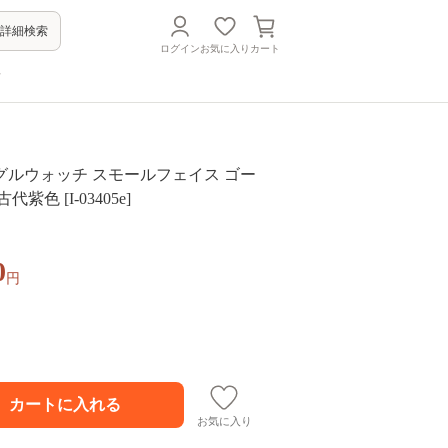
詳細検索
ログイン
お気に入り
カート
方
ルウォッチ スモールフェイス ゴー
紫色 [I-03405e]
0
円
お気に入り