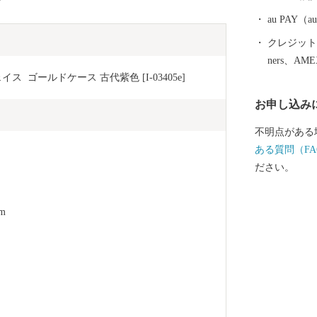
きたまちです
躍、時代を見
au PAY
民性、市民一
クレジットカ
ます。 今後、
ners、AM
って成長力を
 ゴールドケース 古代紫色 [I-03405e]
「誰一人取り
お申し込み
可能な地域モ
めに、国連で
不明点がある
同し、市民や
ある質問（FA
となって取り組みます。 お
ださい。
報は、鯖江市
られた場合を
m
することはご
た個人情報は
るさと納税の
展するふるさ
市のふるさと
ていただき、