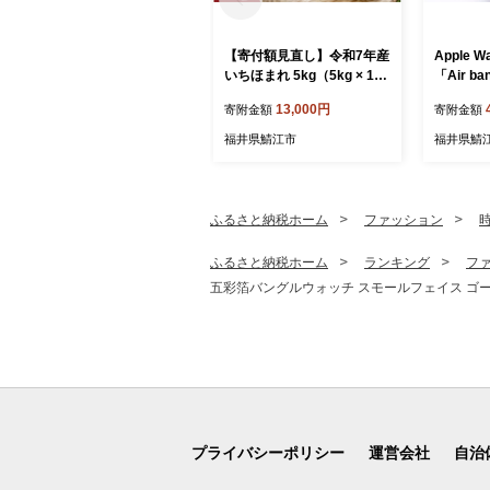
【寄付額見直し】令和7年産
Apple 
いちほまれ 5kg（5kg × 1
「Air b
袋）×1回 [B-02034] / お米
ー（ブラウン
13,000円
寄附金額
寄附金額
精米 白米 小分け 便利 ごは
1モデル）[
ん コメ ブランド米 人気 品
製 おしゃ
福井県鯖江市
福井県鯖
種 特A コシヒカリ こしひか
ト プレゼ
り
ル 時計
メンズ 
ウォッチ
ふるさと納税ホーム
ファッション
ふるさと納税ホーム
ランキング
フ
五彩箔バングルウォッチ スモールフェイス ゴールドケ
プライバシーポリシー
運営会社
自治