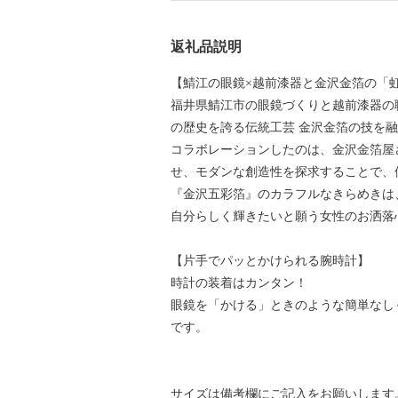
返礼品説明
【鯖江の眼鏡×越前漆器と金沢金箔の「
福井県鯖江市の眼鏡づくりと越前漆器の職人技が息
の歴史を誇る伝統工芸 金沢金箔の技を
コラボレーションしたのは、金沢金箔屋
せ、モダンな創造性を探求することで、
『金沢五彩箔』のカラフルなきらめきは
自分らしく輝きたいと願う女性のお洒落
【片手でパッとかけられる腕時計】
時計の装着はカンタン！
眼鏡を「かける」ときのような簡単なし
です。
サイズは備考欄にご記入をお願いします