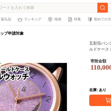
返礼品
ランキング
地域
特集
初めての
ップ申請対象
五彩箔バング
ルドケース 古代
寄附金額
110,00
在庫: あり