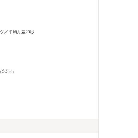
ンフレット等
ります。 御
郵送停止等の
担当(furusat
ツ／平均月差20秒
ださい。