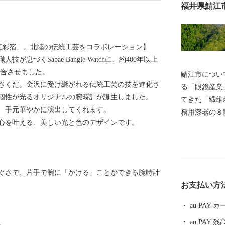
福井県鯖江
虹彩箔」、北陸の伝統工芸をコラボレーション】
づくSabae Bangle Watchに、約400年以上
融合させました。
鯖江市につい
さくだ。金沢に受け継がれる伝統工芸の技を進化さ
る「眼鏡産業
個性が光るオリジナルの腕時計が誕生しました。
てきた「繊維
、手元華やかに演出してくれます。
務用漆器の８
心を叶える、美しい光と色のデザインです。
はIT産業な
です。 王山
ちであり、近
当時をしのぶ
ぐさで、片手で腕に「かける」ことができる腕時計
恵まれ、日本
お支払い方
は日本海側随
す。 めがねのまちさばえのSDGsについて 鯖江市はも
au PAY
のづくり分野
au PAY 残
。