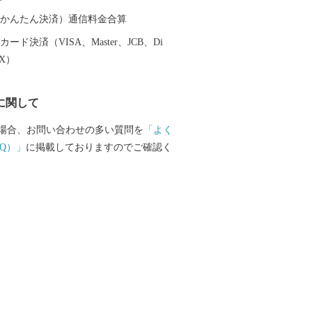
。 その発展を支えてきたのは、女性の活
据えイノベーションを繰り広げてきた市
（auかんたん決済）通信料金合算
人ひとりが主役になれる地域風土にあり
ード決済（VISA、Master、JCB、Di
鯖江市が50年後、100年後と将来にわた
EX）
確保し、持続可能なまちづくりを進め、
残さない」社会の実現を目指し、「持続
に関して
デル"めがねのまちさばえ"」の確立のた
採択された国際目標「SDGs」の理念に賛
場合、お問い合わせの多い質問を
「よく
経済界、市民団体、大学等と協働で一丸
Q）」
に掲載しておりますのでご確認く
客様からいただいた個人情
が責任をもって管理し、関係法令で定め
除き、第三者に譲渡したり、提供したり
ざいません。 なお、お客様からいただい
、商品の発送、事務連絡、いただいたふ
使い道に関する報告、鯖江市が主催・出
と納税関連イベント情報の提供及び鯖江
納税に関する情報提供のために使用させ
その手段として、電子メールの配信やパ