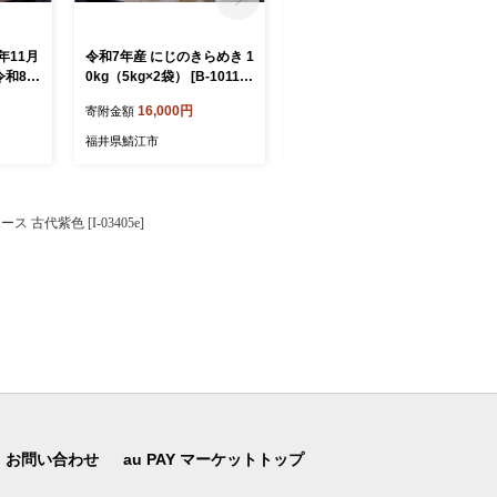
年11月
令和7年産 にじのきらめき 1
令和7年産 にじのきらめき 5
令和8年
0kg（5kg×2袋） [B-10111]
kg [A-10106] / お米 こめ コ
 5kg
/ お米 こめ コメ 精米 ご飯
メ 精米 ご飯 ごはん 米農家
16,000円
9,000円
寄附金額
寄附金額
め コメ
ごはん 米農家 福井県鯖江市
福井県鯖江市
農家 福
福井県鯖江市
福井県鯖江市
代紫色 [I-03405e]
お問い合わせ
au PAY マーケットトップ