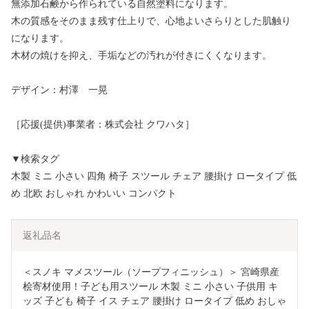
無添加石鹸から作られている自然塗料になります。
木の質感をそのまま残す仕上りで、心地よいさらりとした肌触り
になります。
木材の焼けを抑え、手垢などの汚れが付きにくくなります。
デザイン：村澤 一晃
［応援(提供)事業者：株式会社 クワハタ］
▼検索タグ
木製 ミニ 小さい 四角 椅子 スツール チェア 腰掛け ロータイプ 低
め 北欧 おしゃれ かわいい コンパクト
返礼品名
＜スノキ マメスツール（ソープフィニッシュ）＞ 宮崎県産
桧寄材使用！子ども用スツール 木製 ミニ 小さい 子供用 キ
ッズ 子ども 椅子 イス チェア 腰掛け ロータイプ 低め おしゃ