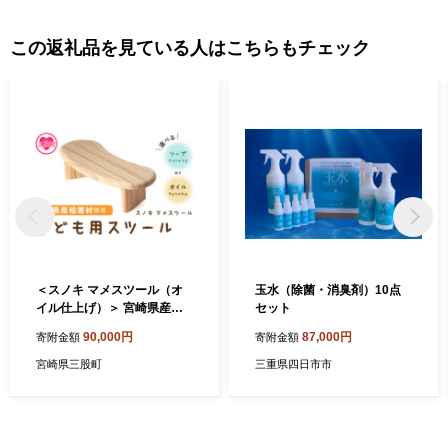
この返礼品を見ている人はこちらもチェック
＜スノキ マメスツール（オ
玉水（除菌・消臭剤）10点
イル仕上げ）＞ 宮崎県産桧
セット
寄材使用！子ども用スツール
90,000円
87,000円
寄附金額
寄附金額
木製 ミニ 小さい 子供用 キッ
ズ 子ども 椅子 イス チェア
宮崎県三股町
三重県四日市市
腰掛け ロータイプ 低め おし
ゃれ かわいい ナチュラル コ
ンパクト ギフト 家具【MI04
3-kw-01】【株式会社クワハ