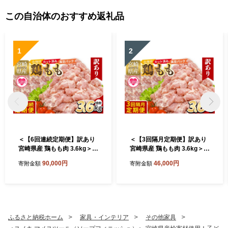
タ】
この自治体のおすすめ返礼品
1
2
＜【6回連続定期便】訳あり
＜【3回隔月定期便】訳あり
宮崎県産 鶏もも肉 3.6kg＞ 3
宮崎県産 鶏もも肉 3.6kg＞ 3
00g×12袋 定期便 鶏肉 若鶏
00g×12袋 定期便 鶏肉 若鶏
90,000円
46,000円
寄附金額
寄附金額
もも肉 鶏もも 小分け 真空 冷
もも肉 鶏もも 小分け 真空 冷
凍 唐揚げ カット肉 カット済
凍 唐揚げ カット肉 カット済
切身 切り身 普段使い 料理 詰
切身 切り身 普段使い 料理 詰
め合わせ 精肉 県産 国産 煮物
め合わせ 精肉 県産 国産 煮物
からあげ お弁当 おかず【MI
からあげ お弁当 おかず【MI
790-tr】【TRINITY】
789-tr】【TRINITY】
ふるさと納税ホーム
家具・インテリア
その他家具