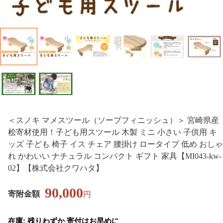
＜スノキ マメスツール（ソープフィニッシュ）＞ 宮崎県産
桧寄材使用！子ども用スツール 木製 ミニ 小さい 子供用 キ
ッズ 子ども 椅子 イス チェア 腰掛け ロータイプ 低め おしゃ
れ かわいい ナチュラル コンパクト ギフト 家具【MI043-kw-
02】【株式会社クワハタ】
90,000
寄附金額
円
在庫: 残りわずか 寄付はお早めに