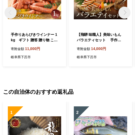
手作りあらびきウインナー 1
【飛騨 味職人】美味いもん
kg ギフト 贈答 贈り物 こだ
バラエティセット 手作り
わり おすすめ ウィンナー ウ
ウインナー（チーズ・ピリ辛
11,000円
14,000円
寄附金額
寄附金額
インナー あらびき おすすめ
ガーリック）フランク,スパ
手作り 【飛騨 味職人】
イシーチキン,フライッシュ
岐阜県下呂市
岐阜県下呂市
ケーゼ ギフト 贈り物 セット
詰め合わせ ハム ウインナー
こだわり てづくり
この自治体のおすすめ返礼品
1
2