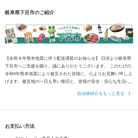
岐阜県下呂市のご紹介
【令和８年熊本地震に伴う配送遅延のお知らせ】 日頃より岐阜県
下呂市へご支援を賜り、誠にありがとうございます。 このたびの
令和8年熊本地震により被災された皆様に、心よりお見舞い申し上
げます。被災地の一日も早い復旧と、皆様の安全・安心な生活が
戻りますことを心よりお祈り申し上げます。 現在、地震の影響に
自治体紹介をもっと見る
より、一部地域において配送会社の営業停止や配送業務の遅延が
発生しております。地域によってはご指定のお届け日に返礼品が
到着しない場合がございます。 最新の配送状況につきましては、
各配送会社の公式サイトをご確認ください。 返礼品のお届けをお
お支払い方法
待ちいただいている皆様には、多大なるご迷惑とご心配をおかけ
いたしますが、何卒ご理解とご了承を賜りますようお願い申し上