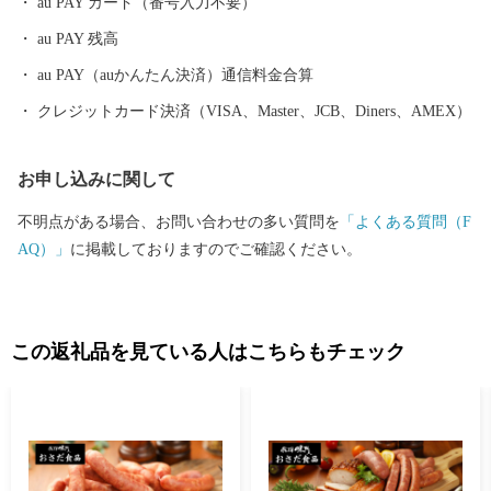
au PAY カード（番号入力不要）
げます。 ---------------------------------------------------------- 下呂市
au PAY 残高
は、岐阜県の中東部に位置し、北は高山市、南は加茂郡、西は郡
上市、関市、東は中津川市と長野県に接しています。 ほぼ中央を
au PAY（auかんたん決済）通信料金合算
飛騨川が南へ流れ、西には馬瀬川があり、周囲には霊峰御嶽山を
クレジットカード決済（VISA、Master、JCB、Diners、AMEX）
はじめ一千メートルを越える急峻な山々がそびえ、飛騨木曽川国
定公園や県立自然公園なども位置する自然豊かな地域です。 ま
お申し込みに関して
た、飛騨川に沿って国道41号やJR高山本線が通り、横断する形で
国道256号、257号が通じています。 総面積851.21平方キロメート
不明点がある場合、お問い合わせの多い質問を
「よくある質問（F
ル 山林が全体の約9割を占め、河川に沿った平坦地とゆるやか
AQ）」
に掲載しておりますのでご確認ください。
な斜面を利用して、農業地、商業地、住宅地などが混在していま
す。 地目別では森林（91.05%）、農用地（1..50%）、宅地（0.9
0%）、道路他（6.55%）となっています。 標高 最高 3,052.6メ
ートル 最低 220メートル
この返礼品を見ている人はこちらもチェック