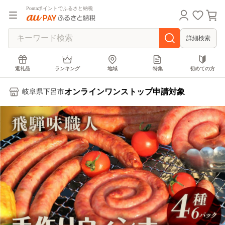
Pontaポイントでふるさと納税
詳細検索
返礼品
ランキング
地域
特集
初めての方
オンラインワンストップ申請対象
岐阜県下呂市