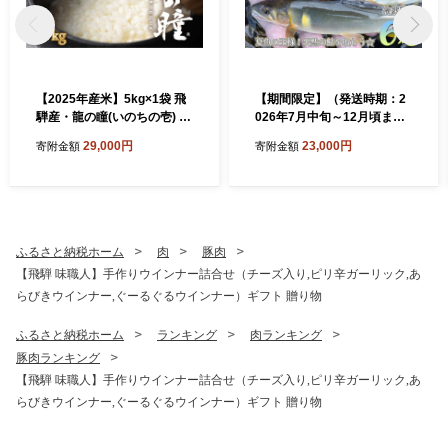
【2025年産米】5kg×1袋 飛
【期間限定】（発送時期：2
騨産・龍の瞳(いのちの壱) 株
026年7月中旬～12月頃ま
式会社龍の瞳直送 米 5キロ
で）【ジャンボ鮎】清流が育
29,000円
23,000円
寄附金額
寄附金額
令和7年産 精米 ブランド米
む天然の馬瀬川鮎 ６尾（重
りゅうのひとみ 龍の瞳 下呂
さ80g以上） 冷凍 鮎 アユ あ
市 下呂温泉 竜の瞳 下呂
ゆ 大
ふるさと納税ホーム
肉
豚肉
【飛騨 味職人】手作りウインナー詰合せ（チーズ入り,ピリ辛ガーリック,あ
らびきウインナー,ぐーるぐるウインナー）ギフト 贈り物
ふるさと納税ホーム
ランキング
肉ランキング
豚肉ランキング
【飛騨 味職人】手作りウインナー詰合せ（チーズ入り,ピリ辛ガーリック,あ
らびきウインナー,ぐーるぐるウインナー）ギフト 贈り物