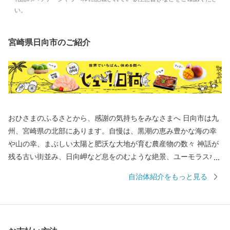
い。
宮崎県日向市のご紹介
おひさまのふるさとから、感謝の気持ちをみなさまへ 日向市は九
州、宮崎県の北部にあります。自慢は、黒潮の恵み豊かな海の幸
や山の幸、まぶしい太陽と肥沃な大地が育む農産物の数々 神話が
残る古い街並み、日向岬など息をのむような絶景、ユーモラスな
ひょっとこ踊りなど見どころも数多く、サーフィンの聖地として
自治体紹介をもっと見る
も人気です。 【寄附のお申込み・返礼品に関するお問い合わせ】
ふるさと納税サポートセンター （業務委託先 結デザイン有限会
社） TEL 050-3355-1758 Mail hyuga@yuidesign.jp 受付時間 9:0
0～17:00 ※土曜日・日曜日・祝日・夏季休業（8/13～8/15）・年末