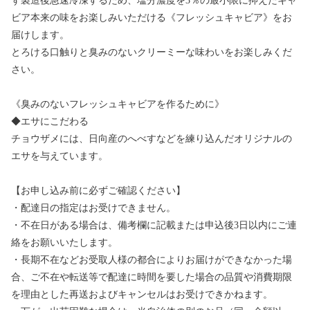
ず製造後急速冷凍するため、塩分濃度を3％の最小限に抑えたキャ
ビア本来の味をお楽しみいただける《フレッシュキャビア》をお
届けします。
とろける口触りと臭みのないクリーミーな味わいをお楽しみくだ
さい。
《臭みのないフレッシュキャビアを作るために》
◆エサにこだわる
チョウザメには、日向産のへべすなどを練り込んだオリジナルの
エサを与えています。
【お申し込み前に必ずご確認ください】
・配達日の指定はお受けできません。
・不在日がある場合は、備考欄に記載または申込後3日以内にご連
絡をお願いいたします。
・長期不在などお受取人様の都合によりお届けができなかった場
合、ご不在や転送等で配達に時間を要した場合の品質や消費期限
を理由とした再送およびキャンセルはお受けできかねます。