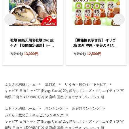
牡蠣 細島天照岩牡蠣 2kg 殻
【機能性表示食品】 オリゴ
付き 【期間限定発送】[一福
糖 国産 沖縄・奄美のきびオ
丸 宮崎県 日向市 45206138
リゴ糖 350g×6本 [ウェルネ
13,000円
12,500円
寄附金額
寄附金額
7] 生食 かき カキ 生牡蠣 岩
オシュガー 宮崎県 日向市 45
牡蠣 岩ガキ 貝 海鮮 魚介 魚
2060926] きび砂糖 さとうき
介類 冷蔵 新鮮 ふるさと納税
び
濃厚 クリーミー BBQ 期間限
定 細島 ほそしま 日豊海岸
ふるさと納税ホーム
魚貝類
いくら・数の子・キャビア
キャビア 日向キャビア (Hyuga Caviar) 20g 箱なし [ウィズ・クリエイティブ 宮
崎県 日向市 452060891] 冷凍 宮崎 国産 チョウザメ フレッシュ 瓶
ふるさと納税ホーム
ランキング
魚貝類ランキング
いくら・数の子・キャビアランキング
キャビア 日向キャビア (Hyuga Caviar) 20g 箱なし [ウィズ・クリエイティブ 宮
崎県 日向市 452060891] 冷凍 宮崎 国産 チョウザメ フレッシュ 瓶