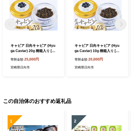
キャビア 日向キャビア (Hyu
キャビア 日向キャビア (Hyu
ga Caviar) 20g 桐箱入り [ウ
ga Caviar) 10g 桐箱入り [ウ
ィズ・クリエイティブ 宮崎
ィズ・クリエイティブ 宮崎
25,000円
20,000円
寄附金額
寄附金額
県 日向市 452060892] 冷凍
県 日向市 452060890] 冷凍
宮崎 国産 チョウザメ フレッ
宮崎 国産 チョウザメ フレッ
宮崎県日向市
宮崎県日向市
シュ 瓶
シュ 瓶
この自治体のおすすめ返礼品
1
2