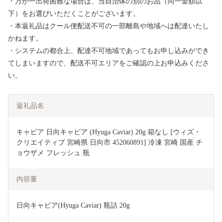
・万が一出荷困難な場合は、当自治体の別のお品（同一金額以
下）をお選びいただくことがございます。
・本返礼品はクール便配送不可の一部離島や地域へは配達いたし
かねます。
・システムの都合上、配達不可地域であってもお申し込みができ
てしまいますので、配送不可エリアをご確認の上お申込みくださ
い。
返礼品名
キャビア 日向キャビア (Hyuga Caviar) 20g 箱なし [ウィズ・
クリエイティブ 宮崎県 日向市 452060891] 冷凍 宮崎 国産 チ
ョウザメ フレッシュ 瓶
内容量
日向キャビア(Hyuga Caviar) 瓶詰 20g