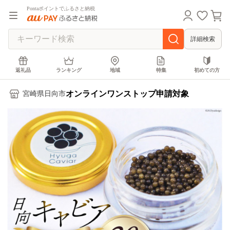
Pontaポイントでふるさと納税
詳細検索
返礼品
ランキング
地域
特集
初めての方
オンラインワンストップ申請対象
宮崎県日向市