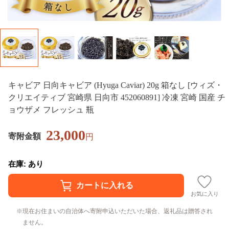
キャビア 日向キャビア (Hyuga Caviar) 20g 箱なし [ウィズ・
クリエイティブ 宮崎県 日向市 452060891] 冷凍 宮崎 国産 チ
ョウザメ フレッシュ 瓶
23,000
寄附金額
円
在庫: あり
お気に入り
現在お住まいの自治体へ寄附申込いただいた場合、返礼品は贈答され
ません。