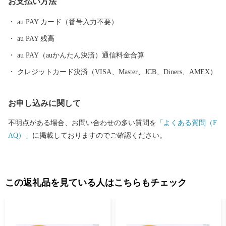
お支払い方法
年始のお問い合わせにはお応え出来ません。 【受領証明書および
ワンストップ特例申請書について】 受領証・ワンストップ特例申
au PAY カード（番号入力不要）
請書の発行に、ご入金確認後２週間程度お時間をいただいており
au PAY 残高
ます。 【申請書ご提出先】 〒855-0076 長崎県島原市上折橋町
甲1615-1 宮崎県日向市ふるさと納税 ワンストップ特例申請受
au PAY（auかんたん決済）通信料金合算
付窓口 ※申請後に、氏名や住所変更等が生じた場合は別途届出が
クレジットカード決済（VISA、Master、JCB、Diners、AMEX）
必要となります。 【オンラインワンストップ特例申請について】
下記のURLよりオンラインによる申請が可能です ■自治体マイ
お申し込みに関して
ページ https://mypg.jp ※「オンライン申請」には、マイナン
バーカードと「マイナポータルアプリ」、アプリが利用できる端
不明点がある場合、お問い合わせの多い質問を
「よくある質問（F
末が必要です ■マイナポータルアプリ myna.go.jp/SCK010
AQ）」
に掲載しておりますのでご確認ください。
1_03_001/SCK0101_03_001_Init.form ◆ご確認ください◆ 住民票が
日向市にある方は、返礼品の送付の対象になりません。 なお、返
礼品のご贈答用の発送には対応しておりません。 また、寄附お申
込みのキャンセル、返礼品の変更・返品はできません。ご了承く
この返礼品を見ている人はこちらもチェック
ださい。