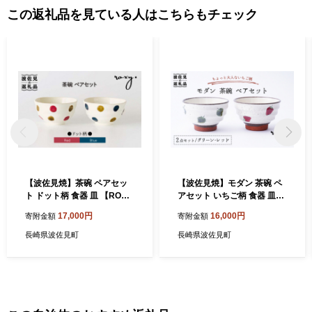
この返礼品を見ている人はこちらもチェック
【波佐見焼】茶碗 ペアセッ
【波佐見焼】モダン 茶碗 ペ
ト ドット柄 食器 皿 【ROX
アセット いちご柄 食器 皿
Y】 [SB108]
【ROXY・HASAMI】 [SB13
17,000円
16,000円
寄附金額
寄附金額
3]
長崎県波佐見町
長崎県波佐見町