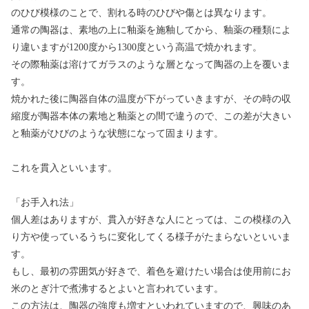
のひび模様のことで、割れる時のひびや傷とは異なります。
通常の陶器は、素地の上に釉薬を施釉してから、釉薬の種類によ
り違いますが1200度から1300度という高温で焼かれます。
その際釉薬は溶けてガラスのような層となって陶器の上を覆いま
す。
焼かれた後に陶器自体の温度が下がっていきますが、その時の収
縮度が陶器本体の素地と釉薬との間で違うので、この差が大きい
と釉薬がひびのような状態になって固まります。
これを貫入といいます。
「お手入れ法」
個人差はありますが、貫入が好きな人にとっては、この模様の入
り方や使っているうちに変化してくる様子がたまらないといいま
す。
もし、最初の雰囲気が好きで、着色を避けたい場合は使用前にお
米のとぎ汁で煮沸するとよいと言われています。
この方法は、陶器の強度も増すといわれていますので、興味のあ