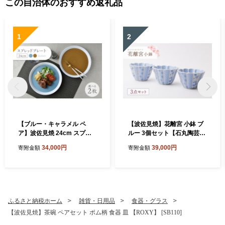
この自治体のおすすめ返礼品
1
2
【ブルー・キャラメル ペ
【波佐見焼】花離宮 小鉢 ブ
ア】波佐見焼 24cm スプレ
ルー 3個セット【石丸陶芸】
ッドプレート【一真窯】 [BB
[LB95]
34,000円
39,000円
寄附金額
寄附金額
55]
ふるさと納税ホーム
雑貨・日用品
食器・グラス
【波佐見焼】茶碗 ペアセット ポム柄 食器 皿 【ROXY】 [SB110]