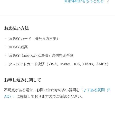
自治体紹介をもっと見る
な自然のなかで、お米やお茶、アスパラガスなどの農畜産業が行
われているほか、400年の歴史を持つ陶磁器産業を中心とした「も
のづくり」の息吹が根付いています。 今なお多くの窯元が集積す
る中尾山には世界最大規模の登り窯跡があり、江戸時代には、こ
お支払い方法
こで焼かれた「くらわんか碗」が全国に出荷され、当時貴重品で
あった磁器を広く普及させるとともに、食文化にも大きな影響を
au PAY カード（番号入力不要）
与えたといわれています。 そして近年においても、日本の食卓を
au PAY 残高
彩るおしゃれで機能的な日用和食器の一大産地として、全国的に
も高いシェアを誇っています。（すでに皆さまの食卓にも、波佐
au PAY（auかんたん決済）通信料金合算
見で作られたやきものがあるかも！？）窯元、棚田、温泉など、
クレジットカード決済（VISA、Master、JCB、Diners、AMEX）
ここでは紹介しきれません。長崎へお越しの際は、ぜひ波佐見町
へお立ち寄りください。
お申し込みに関して
不明点がある場合、お問い合わせの多い質問を
「よくある質問（F
AQ）」
に掲載しておりますのでご確認ください。