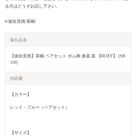
る方はどうぞお試し下さい。
#/波佐見焼/茶碗/
返礼品名
【波佐見焼】茶碗 ペアセット ポム柄 食器 皿 【ROXY】 [SB
110]
内容量
【カラー】
レッド・ブルー（ペアセット）
【サイズ】 