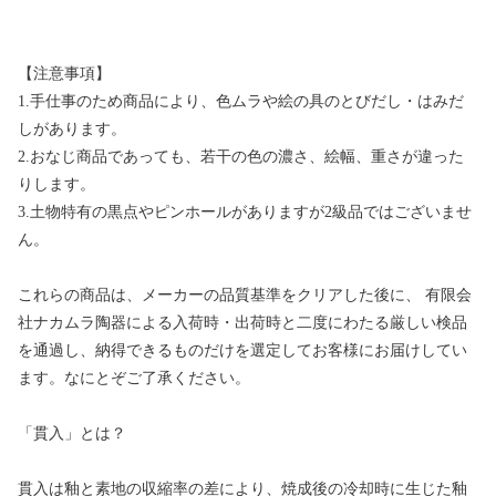
【注意事項】
1.手仕事のため商品により、色ムラや絵の具のとびだし・はみだ
しがあります。
2.おなじ商品であっても、若干の色の濃さ、絵幅、重さが違った
りします。
3.土物特有の黒点やピンホールがありますが2級品ではございませ
ん。
これらの商品は、メーカーの品質基準をクリアした後に、 有限会
社ナカムラ陶器による入荷時・出荷時と二度にわたる厳しい検品
を通過し、納得できるものだけを選定してお客様にお届けしてい
ます。なにとぞご了承ください。
「貫入」とは？
貫入は釉と素地の収縮率の差により、焼成後の冷却時に生じた釉