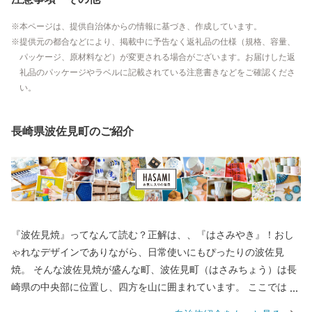
本ページは、提供自治体からの情報に基づき、作成しています。
提供元の都合などにより、掲載中に予告なく返礼品の仕様（規格、容量、
パッケージ、原材料など）が変更される場合がございます。お届けした返
礼品のパッケージやラベルに記載されている注意書きなどをご確認くださ
い。
長崎県波佐見町のご紹介
『波佐見焼』ってなんて読む？正解は、、『はさみやき』！おし
ゃれなデザインでありながら、日常使いにもぴったりの波佐見
焼。 そんな波佐見焼が盛んな町、波佐見町（はさみちょう）は長
崎県の中央部に位置し、四方を山に囲まれています。 ここでは、
日本の棚田百選に選ばれた「鬼木棚田」にみられるように、豊か