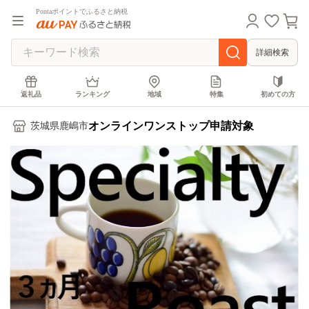
Pontaポイントでふるさと納税
詳細検索
返礼品
ランキング
地域
特集
初めての方
オンラインワンストップ申請対象
茨城県鹿嶋市