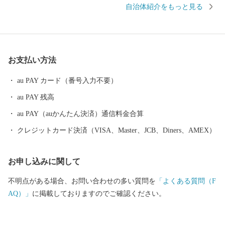
自治体紹介をもっと見る
ポーツが盛んであり，魅力と活力にあふれたまちです。 2021年に
は、2020東京オリンピック・パラリンピック大会のサッカー競技
が，ここ鹿嶋市で開催されました。 歴史とスポーツのまち，鹿嶋
市に，皆様のますますのご支援を是非お願いいたします。 ≪アク
お支払い方法
セス≫ ・鹿嶋⇔東京間 ＪＲ鹿島線，東関東自動車道 約２
時間 ・鹿嶋⇔東京駅 高速バスで約１時間半 １０分おきに発
au PAY カード（番号入力不要）
着 ・鹿嶋⇔成田国際空港 東関東自動車道で約３０分 東京や成
au PAY 残高
田空港からのアクセスも良好ですので，ぜひ一度お越しくださ
い！ ■□■……………………………………………………… ■ お礼の
au PAY（auかんたん決済）通信料金合算
品・証明書等に関するお問い合わせはこちらへ 鹿嶋市ふるさと納
クレジットカード決済（VISA、Master、JCB、Diners、AMEX）
税係 営業時間：平日 9:00～17:00（土日祝日および年末年始を除
く） TEL：050-1740-8134 メール：kashima@furusato-supports.com
お申し込みに関して
※営業時間外のお問い合わせは、翌営業日以降にご連絡いたしま
す。 ※2026年4月30日までにご寄附いただいた方は、下記連絡先
不明点がある場合、お問い合わせの多い質問を
「よくある質問（F
へお問い合わせください。 鹿嶋市ふるさと納税事務局 （運営：一
AQ）」
に掲載しておりますのでご確認ください。
般社団法人 地域資源活用推進協会） TEL：0942-80-4748 メール：
kashima-ibaraki@furusato-ss.com