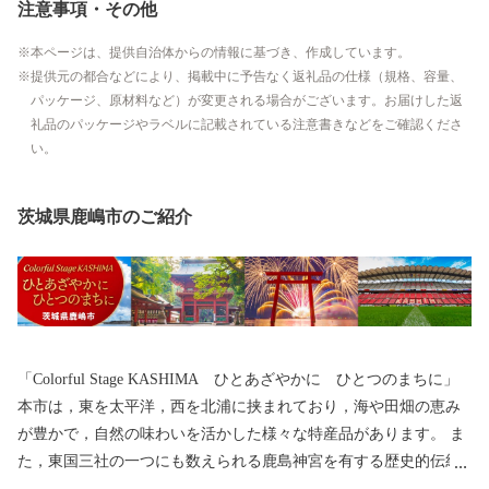
注意事項・その他
本ページは、提供自治体からの情報に基づき、作成しています。
提供元の都合などにより、掲載中に予告なく返礼品の仕様（規格、容量、
パッケージ、原材料など）が変更される場合がございます。お届けした返
礼品のパッケージやラベルに記載されている注意書きなどをご確認くださ
い。
茨城県鹿嶋市のご紹介
「Colorful Stage KASHIMA ひとあざやかに ひとつのまちに」
本市は，東を太平洋，西を北浦に挟まれており，海や田畑の恵み
が豊かで，自然の味わいを活かした様々な特産品があります。 ま
た，東国三社の一つにも数えられる鹿島神宮を有する歴史的伝統
を持ち，更にはJリーグ鹿島アントラーズのホームタウンとして ス