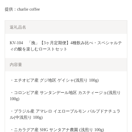
提供：charlie coffee
返礼品名
KV-104　「挽」【3ヶ月定期便】4種飲み比べ・スペシャルテ
ィの酸を楽しむローストセット
内容量
・エチオピア産 グジ地区 ゲイシャ(浅煎り 100g)
・コロンビア産 サンタンデール地区 カスティージョ(浅煎り 
100g)
・ブラジル産 アマレロ イエローブルモン パルプドナチュラ
ル(中浅煎り 100g)
・ニカラグア産 SHG サンタアナ農園 (浅煎り 100g)