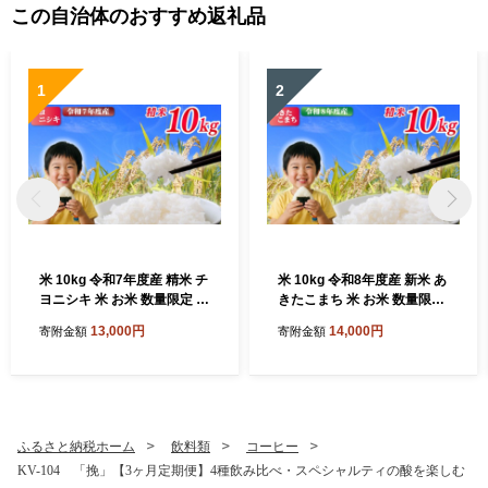
この自治体のおすすめ返礼品
1
2
米 10kg 令和7年度産 精米 チ
米 10kg 令和8年度産 新米 あ
ヨニシキ 米 お米 数量限定 単
きたこまち 米 お米 数量限定
一原料米 精米10kg 米10kg
単一原料米 ブランド米 精米1
13,000円
14,000円
寄附金額
寄附金額
白米 弁当 こめ おこめ kome
0kg 米10kg 白米 弁当 こめ
okome R7 10キロ 米10kg 国
おこめ kome okome R8 10
産米 お弁当 家族 ファミリー
キロ 米10kg 国産米 お弁当
国産 rice ライス 新生活 新潟
家族 ファミリー 国産 rice ラ
に負けない美味しさ 送料無
イス 新生活 新潟 に負けない
料 茨城県 鹿嶋市
美味しさ 送料無料 茨城県 鹿
ふるさと納税ホーム
飲料類
コーヒー
嶋市
KV-104 「挽」【3ヶ月定期便】4種飲み比べ・スペシャルティの酸を楽しむ