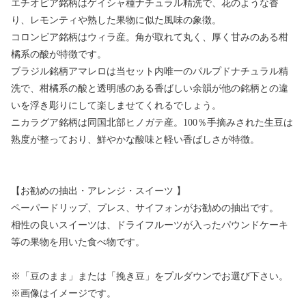
エチオピア銘柄はゲイシャ種ナチュラル精洗で、花のような香
り、レモンティや熟した果物に似た風味の象徴。
コロンビア銘柄はウィラ産。角が取れて丸く、厚く甘みのある柑
橘系の酸が特徴です。
ブラジル銘柄アマレロは当セット内唯一のパルプドナチュラル精
洗で、柑橘系の酸と透明感のある香ばしい余韻が他の銘柄との違
いを浮き彫りにして楽しませてくれるでしょう。
ニカラグア銘柄は同国北部ヒノガテ産。100％手摘みされた生豆は
熟度が整っており、鮮やかな酸味と軽い香ばしさが特徴。
【お勧めの抽出・アレンジ・スイーツ 】
ペーパードリップ、プレス、サイフォンがお勧めの抽出です。
相性の良いスイーツは、ドライフルーツが入ったパウンドケーキ
等の果物を用いた食べ物です。
※「豆のまま」または「挽き豆」をプルダウンでお選び下さい。
※画像はイメージです。