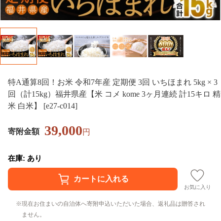
特A通算8回！お米 令和7年産 定期便 3回 いちほまれ 5kg × 3
回（計15kg）福井県産【米 コメ kome 3ヶ月連続 計15キロ 精
米 白米】 [e27-c014]
39,000
寄附金額
円
在庫: あり
お気に入り
現在お住まいの自治体へ寄附申込いただいた場合、返礼品は贈答され
ません。