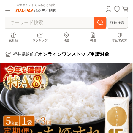
Pontaポイントでふるさと納税
詳細検索
返礼品
ランキング
地域
特集
初めての方
オンラインワンストップ申請対象
福井県越前町