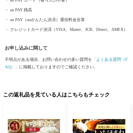
au PAY カード（番号入力不要）
町ふるさと納税サポート 営業時間 9：30～17:30 (土日祝日・12/29
au PAY 残高
～1/3休み) TEL 050-5526-2902 メール furusato@town-echizen.com
※寄附金受領証明書およびワンストップ特例申請は返礼品とは別
au PAY（auかんたん決済）通信料金合算
に郵送をしております。
クレジットカード決済（VISA、Master、JCB、Diners、AMEX）
お申し込みに関して
不明点がある場合、お問い合わせの多い質問を
「よくある質問（F
AQ）」
に掲載しておりますのでご確認ください。
この返礼品を見ている人はこちらもチェック