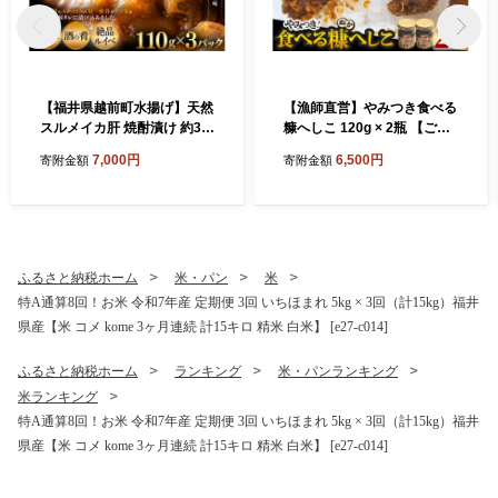
【福井県越前町水揚げ】天然
【漁師直営】やみつき食べる
スルメイカ肝 焼酎漬け 約33
糠へしこ 120g × 2瓶 【ご飯
0g(110g×3P） 珍味・ルイ
のお供 発酵調味料 ガーリッ
7,000円
6,500円
寄附金額
寄附金額
ベ・酒の肴・おつまみ・ご飯
ク風味 万能調味料 へしこ 米
のお供・冷凍・おうちdeえ
ぬか】 おうちdeえちぜん [e
ちぜん [e38-a006]
38-a009]
ふるさと納税ホーム
米・パン
米
特A通算8回！お米 令和7年産 定期便 3回 いちほまれ 5kg × 3回（計15kg）福井
県産【米 コメ kome 3ヶ月連続 計15キロ 精米 白米】 [e27-c014]
ふるさと納税ホーム
ランキング
米・パンランキング
米ランキング
特A通算8回！お米 令和7年産 定期便 3回 いちほまれ 5kg × 3回（計15kg）福井
県産【米 コメ kome 3ヶ月連続 計15キロ 精米 白米】 [e27-c014]