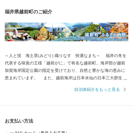
福井県越前町のご紹介
～人と技 海土里(みどり) 織りなす 快適なまち～ 福井の冬を
代表する味覚の王様「越前がに」で有名な越前町。海岸部が越前
加賀海岸国定公園の指定を受けており、自然と豊かな海の恵みに
恵まれています。 また、越前海岸は日本水仙の日本三大群生地
の一つとして知られており、12月～2月末までの開花シーズンには
自治体紹介をもっと見る
国道305号から眺めた斜面は水仙でうめつくされ、優しい香りが漂
います。内陸部には、織田信長一族ゆかりの「剱神社」や日本六
古窯のひとつである「越前焼」、古代山岳信仰の祖と云われる泰
澄大師ゆかりの「越知山」など、歴史や文化の香り高い魅力ある
お支払い方法
観光地が多くあります。ぜひ一度お越しいただき、本物の“越前ブ
ランド”に触れてみてください。 【お問い合わせについて】 越前