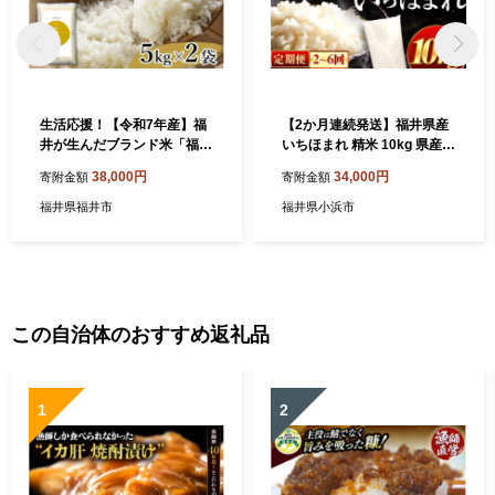
生活応援！【令和7年産】福
【2か月連続発送】福井県産
井が生んだブランド米「福井
いちほまれ 精米 10kg 県産ブ
県産いちほまれ」【5kg 2袋
ランド米 / 米 お米 おこめ 白
38,000円
34,000円
寄附金額
寄附金額
精米】 [C-014003] / 米 こめ
米 こめ ご飯 ごはん 米10キ
精米 お米 コメ ごはん 精米
ロ コメ 小浜市 / 梅田東米穀
福井県福井市
福井県小浜市
ご飯 飯 精米 送料無料 精米 5
店 [BFEK032]
kg 5キロ 10キロ 福井市 福井
県 特A
この自治体のおすすめ返礼品
1
2