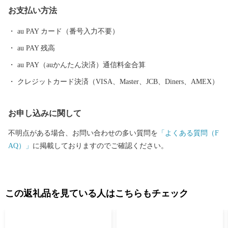
組み、良質のソバを栽培しています。 大玉村は「居(い)久(ぐ)根
お支払い方法
(ね)」を多く有した村です。 いぐねの「い」は「居」で家を、
「くね」は「久根」で土地の境界を意味しています。 屋敷を取り
au PAY カード（番号入力不要）
囲む屋敷林は、防風・防雪林としてなくてはならないものです。
au PAY 残高
安達太良山から吹き付けられる風を考慮した先人の知恵になりま
す。 この「居久根」を有した風景の美しさから、2014年に「日本
au PAY（auかんたん決済）通信料金合算
で最も美しい村」連合に加盟を果たしました。
クレジットカード決済（VISA、Master、JCB、Diners、AMEX）
お申し込みに関して
不明点がある場合、お問い合わせの多い質問を
「よくある質問（F
AQ）」
に掲載しておりますのでご確認ください。
この返礼品を見ている人はこちらもチェック