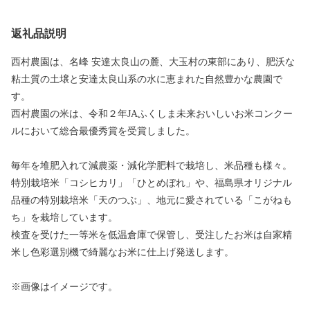
返礼品説明
西村農園は、名峰 安達太良山の麓、大玉村の東部にあり、肥沃な
粘土質の土壌と安達太良山系の水に恵まれた自然豊かな農園で
す。
西村農園の米は、令和２年JAふくしま未来おいしいお米コンクー
ルにおいて総合最優秀賞を受賞しました。
毎年を堆肥入れて減農薬・減化学肥料で栽培し、米品種も様々。
特別栽培米「コシヒカリ」「ひとめぼれ」や、福島県オリジナル
品種の特別栽培米「天のつぶ」、地元に愛されている「こがねも
ち」を栽培しています。
検査を受けた一等米を低温倉庫で保管し、受注したお米は自家精
米し色彩選別機で綺麗なお米に仕上げ発送します。
※画像はイメージです。