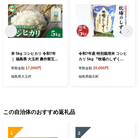
米 5kg コシヒカリ 令和7年
令和7年産 特別栽培米 コシヒ
｜ 福島県 大玉村 農作業互助
カリ 5kg 『牧場のしずく』
会 白米 コメ こめ ごはん 米
こしひかり 精米 米 コメ こめ
17,000円
20,000円
寄附金額
寄附金額
作り 精米 令和7年産 2025年
福島県 鏡石町 F6Q-070
産 ｜ gj-kh05-R7
福島県大玉村
福島県鏡石町
この自治体のおすすめ返礼品
1
2