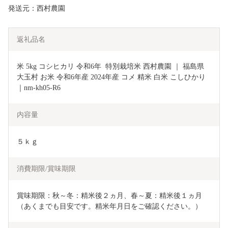
発送元：西村農園
返礼品名
米 5kg コシヒカリ 令和6年  特別栽培米 西村農園 ｜ 福島県 
大玉村 お米 令和6年産 2024年産 コメ 精米 白米 こしひかり 
｜nm-kh05-R6
内容量
５ｋｇ
消費期限/賞味期限
賞味期限：秋～冬：精米後２ヵ月、春～夏：精米後１ヵ月
（あくまでも目安です。精米年月日をご確認ください。）