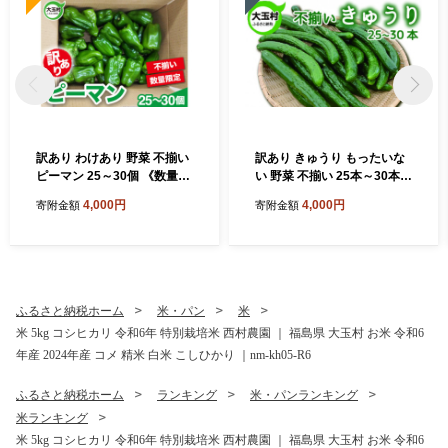
訳あり わけあり 野菜 不揃い
訳あり きゅうり もったいな
ピーマン 25～30個 《数量限
い 野菜 不揃い 25本～30本
定》 新鮮 夏野菜 大玉村 もっ
《数量限定》
4,000円
4,000円
寄附金額
寄附金額
たいない野菜 ｜ om-pmwa-
R8
ふるさと納税ホーム
米・パン
米
米 5kg コシヒカリ 令和6年 特別栽培米 西村農園 ｜ 福島県 大玉村 お米 令和6
年産 2024年産 コメ 精米 白米 こしひかり ｜nm-kh05-R6
ふるさと納税ホーム
ランキング
米・パンランキング
米ランキング
米 5kg コシヒカリ 令和6年 特別栽培米 西村農園 ｜ 福島県 大玉村 お米 令和6