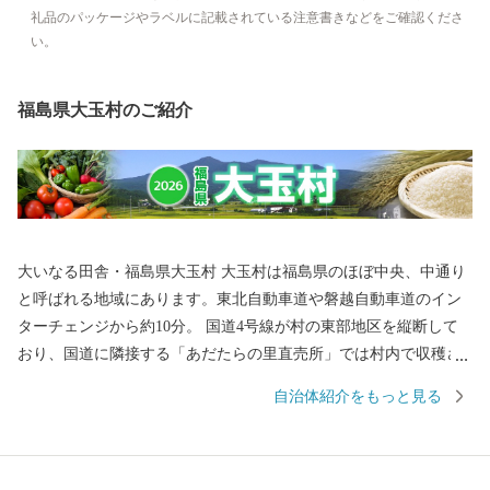
礼品のパッケージやラベルに記載されている注意書きなどをご確認くださ
い。
福島県大玉村のご紹介
大いなる田舎・福島県大玉村 大玉村は福島県のほぼ中央、中通り
と呼ばれる地域にあります。東北自動車道や磐越自動車道のイン
ターチェンジから約10分。 国道4号線が村の東部地区を縦断して
おり、国道に隣接する「あだたらの里直売所」では村内で収穫さ
れた、新鮮な農産物を販売しています。 ◆大玉村はこんな
自治体紹介をもっと見る
村 主な産業は農業です。 安達太良山を源流とする安達太良川、百
日川、杉田川の3つの豊かな流れが水田を潤し、全国に誇れる自慢
のおいしいお米がつくられています。 また、ソバの生産にも取り