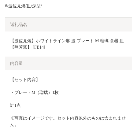
#/波佐見焼/皿/深型/
返礼品名
【波佐見焼】ホワイトライン麻 波 プレート M 瑠璃 食器 皿 
【翔芳窯】 [FE14]
内容量
【セット内容】
・プレートM（瑠璃）1枚
計1点
※写真はイメージです。セット内容以外のものは含まれませ
ん。