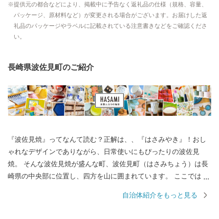
提供元の都合などにより、掲載中に予告なく返礼品の仕様（規格、容量、
パッケージ、原材料など）が変更される場合がございます。お届けした返
礼品のパッケージやラベルに記載されている注意書きなどをご確認くださ
い。
長崎県波佐見町のご紹介
『波佐見焼』ってなんて読む？正解は、、『はさみやき』！おし
ゃれなデザインでありながら、日常使いにもぴったりの波佐見
焼。 そんな波佐見焼が盛んな町、波佐見町（はさみちょう）は長
崎県の中央部に位置し、四方を山に囲まれています。 ここでは、
日本の棚田百選に選ばれた「鬼木棚田」にみられるように、豊か
自治体紹介をもっと見る
な自然のなかで、お米やお茶、アスパラガスなどの農畜産業が行
われているほか、400年の歴史を持つ陶磁器産業を中心とした「も