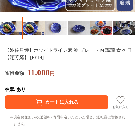
【波佐見焼】ホワイトライン麻 波 プレート M 瑠璃 食器 皿
【翔芳窯】 [FE14]
11,000
寄附金額
円
在庫: あり
お気に入り
現在お住まいの自治体へ寄附申込いただいた場合、返礼品は贈答され
ません。