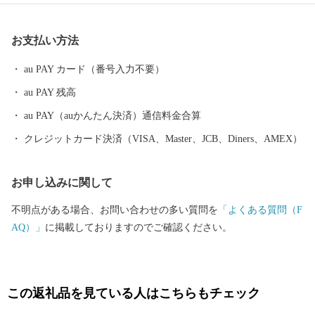
のづくり」の息吹が根付いています。 今なお多くの窯元が集積す
る中尾山には世界最大規模の登り窯跡があり、江戸時代には、こ
お支払い方法
こで焼かれた「くらわんか碗」が全国に出荷され、当時貴重品で
あった磁器を広く普及させるとともに、食文化にも大きな影響を
au PAY カード（番号入力不要）
与えたといわれています。 そして近年においても、日本の食卓を
au PAY 残高
彩るおしゃれで機能的な日用和食器の一大産地として、全国的に
も高いシェアを誇っています。（すでに皆さまの食卓にも、波佐
au PAY（auかんたん決済）通信料金合算
見で作られたやきものがあるかも！？）窯元、棚田、温泉など、
クレジットカード決済（VISA、Master、JCB、Diners、AMEX）
ここでは紹介しきれません。長崎へお越しの際は、ぜひ波佐見町
へお立ち寄りください。
お申し込みに関して
不明点がある場合、お問い合わせの多い質問を
「よくある質問（F
AQ）」
に掲載しておりますのでご確認ください。
この返礼品を見ている人はこちらもチェック