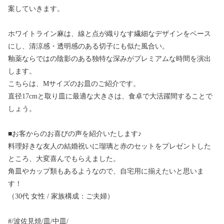
案していきます。
ホワイトライン麻は、線と点が織りなす繊細なデザインをベース
にし、清涼感・透明感のある切子にも似た風合い。
釉薬ならではの陰影のある独特な深みがプレミアムな時間を演出
します。
こちらは、Mサイズのお皿のご紹介です。
直径17cmと取り皿に最適な大きさは、食卓で大活躍間することで
しょう。
■お客からのお喜びの声を紹介いたします♪
料理好きな友人の結婚祝いに瑠璃と赤のセットをプレゼントした
ところ、大変喜んでもらえました。
角皿やカップ類もあるようなので、自宅用に揃えたいと思いま
す！
（30代 女性 / 家族構成：ご夫婦）
#/波佐見焼/皿/中皿/