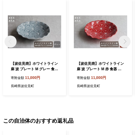
【波佐見焼】ホワイトライン
【波佐見焼】ホワイトライン
麻 波 プレート M グレー 食器
麻 波 プレート M 赤 食器 皿
皿 【翔芳窯】 [FE15]
【翔芳窯】 [FE16]
11,000円
11,000円
寄附金額
寄附金額
長崎県波佐見町
長崎県波佐見町
この自治体のおすすめ返礼品