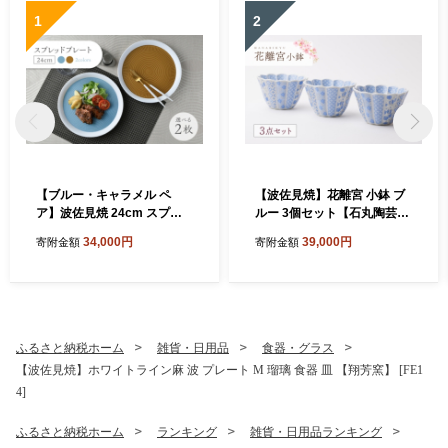
1
2
【ブルー・キャラメル ペ
【波佐見焼】花離宮 小鉢 ブ
ア】波佐見焼 24cm スプレ
ルー 3個セット【石丸陶芸】
ッドプレート【一真窯】 [BB
[LB95]
34,000円
39,000円
寄附金額
寄附金額
55]
ふるさと納税ホーム
雑貨・日用品
食器・グラス
【波佐見焼】ホワイトライン麻 波 プレート M 瑠璃 食器 皿 【翔芳窯】 [FE1
4]
ふるさと納税ホーム
ランキング
雑貨・日用品ランキング