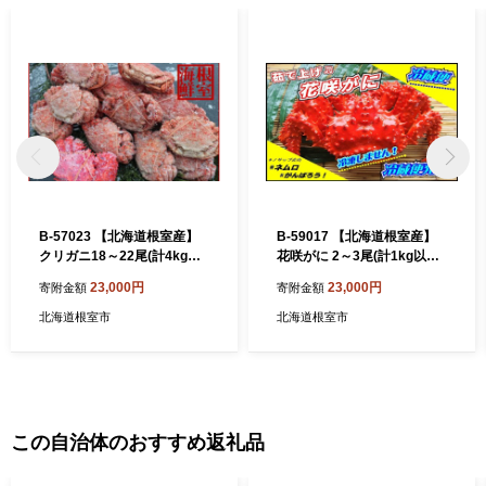
B-57023 【北海道根室産】
B-59017 【北海道根室産】
クリガニ18～22尾(計4kg前
花咲がに 2～3尾(計1kg以上)
後)、花咲ガニ1尾
(チルド便発送)
23,000円
23,000円
寄附金額
寄附金額
北海道根室市
北海道根室市
この自治体のおすすめ返礼品