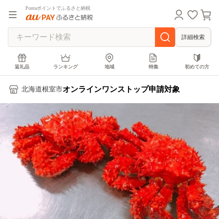
Pontaポイントでふるさと納税
詳細検索
返礼品
ランキング
地域
特集
初めての方
オンラインワンストップ申請対象
北海道根室市