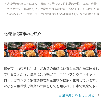
提供元の都合などにより、掲載中に予告なく返礼品の仕様（規格、容量、
パッケージ、原材料など）が変更される場合がございます。お届けした返
礼品のパッケージやラベルに記載されている注意書きなどをご確認くださ
い。
北海道根室市のご紹介
根室市（ねむろし）は、北海道の東端に位置し三方が海に囲まれ
ていることから、沿岸には花咲ガニ・エゾバフンウニ・ホッキ
貝・ナガコンブ等多種多様な水産生物が数多く生息しています。
豊かな自然環境は野鳥の宝庫としても知られ、日本で観察できる
半数を超える約330種の野鳥が観測でき、風蓮湖、春国岱、長節湖
自治体紹介をもっと見る
などには毎年全国各地から多くの方がバードウォッチングに訪れ
ています。 その他、クルーズ体験やカヌー体験、フットパス、酪