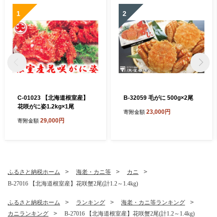
1
2
C-01023 【北海道根室産】
B-32059 毛がに 500g×2尾
花咲がに姿1.2kg×1尾
23,000円
寄附金額
29,000円
寄附金額
ふるさと納税ホーム
海老・カニ等
カニ
B-27016 【北海道根室産】花咲蟹2尾(計1.2～1.4kg)
ふるさと納税ホーム
ランキング
海老・カニ等ランキング
カニランキング
B-27016 【北海道根室産】花咲蟹2尾(計1.2～1.4kg)