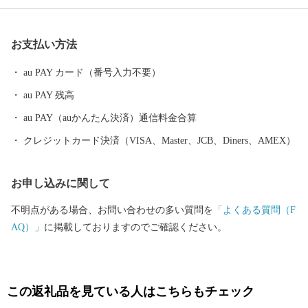
農体験など、都会にはない自然を相手にする北海道ならではのア
クティビティも人気を呼んでいます。 また、根室市は「北方領土
お支払い方法
返還要求運動原点の地」として、これまで長きに渡り北方四島の
早期返還を願い、市民一丸となって世論の先頭に立ち、運動を展
au PAY カード（番号入力不要）
開しています。 まちの再生・発展のためには解決しなければなら
au PAY 残高
ない課題が非常に山積しています。 すこしづつまちの活性化を目
指し歩みを進めてまいりますので、今後の根室市にご注目くださ
au PAY（auかんたん決済）通信料金合算
い。
クレジットカード決済（VISA、Master、JCB、Diners、AMEX）
お申し込みに関して
不明点がある場合、お問い合わせの多い質問を
「よくある質問（F
AQ）」
に掲載しておりますのでご確認ください。
この返礼品を見ている人はこちらもチェック