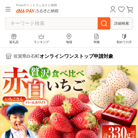
Pontaポイントでふるさと納税
詳細検索
返礼品
ランキング
地域
特集
初めての方
オンラインワンストップ申請対象
佐賀県白石町