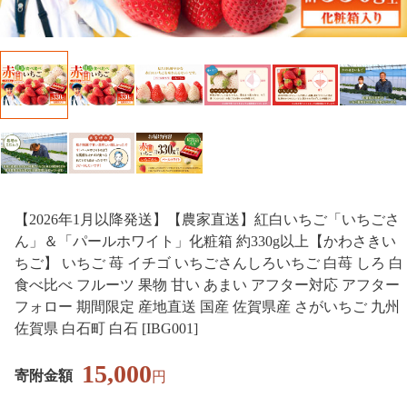
【2026年1月以降発送】【農家直送】紅白いちご「いちごさ
ん」＆「パールホワイト」化粧箱 約330g以上【かわさきい
ちご】 いちご 苺 イチゴ いちごさんしろいちご 白苺 しろ 白
食べ比べ フルーツ 果物 甘い あまい アフター対応 アフター
フォロー 期間限定 産地直送 国産 佐賀県産 さがいちご 九州
佐賀県 白石町 白石 [IBG001]
15,000
寄附金額
円