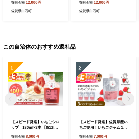
12,000円
12,000円
寄附金額
寄附金額
苺 イチゴ いちごさん フルー
さん 各240g 詰め合わせ セッ
ツ 果物 甘い あまい アフター
ト（計480g）/ いちご 苺 イ
佐賀県白石町
佐賀県白石町
対応 アフターフォロー 期間
チゴ かおりの 香り野 いちご
限定 産地直送 国産 佐賀県産
さん 食べ比べ フルーツ 果物
さがいちご 九州 佐賀県 白石
甘い あまい アフター対応 ア
町 【StrawberryFarm-K】
フターフォロー 期間限定 産
白石 [IBJ002]
地直送 国産 佐賀県産 さがい
ちご 九州 佐賀県 白石町 【St
この自治体のおすすめ返礼品
rawberryFarm-K】 白石 [IB
J006]
1
2
【スピード発送】いちごシロ
【スピード発送】佐賀県産い
ップ 180ml×3本 【8/12ICH
ちご使用！いちごジャム 150
IGOFARM】シロップ いちご
ml×3パック【8/12ICHIGOFA
8,000円
7,000円
寄附金額
寄附金額
シロップ いちご イチゴ 苺 い
RM】いちごジャム イチゴジ