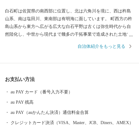
白石町は佐賀県の南西部に位置し、北は六角川を境に、西は杵島
山系、南は塩田川、東南部は有明海に面しています。 町西方の杵
島山系から東方へ広がる広大な白石平野は古くは弥生時代から自
然陸化し、中世から現代まで幾多の干拓事業で造成された土地で
す。特色としては粘室土壌で、米・麦・野菜・施設園芸等の農業
自治体紹介をもっと見る
好適地帯となっています。また、六角川や塩田川をはじめとする
川は、地域にうるおいを与えながら、宝の海とも言われる有明海
に注いでいます。 多くの農産品がありますが、特産品である玉ね
ぎやれんこんはともに佐賀県一の生産量を誇り、東京をはじめ全
お支払い方法
国各地へ出荷され、品質の良さ、美味しさで好評です。 また、有
明海で生産される海苔も好評で、ほかにも、キャベツ、アスパ
au PAY カード（番号入力不要）
ラ、イチゴ（さがほのか）さらに牛の肥育（佐賀牛）も盛んで
au PAY 残高
す。さらに新しい産物や6次産業化にも積極的に取り組んでいま
す。 白石町は、山と平野、川と海といった美しく個性豊かな自然
au PAY（auかんたん決済）通信料金合算
が一体として揃っています。
クレジットカード決済（VISA、Master、JCB、Diners、AMEX）