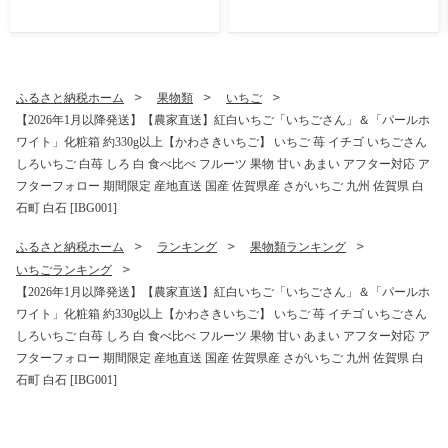
ちごミルク 牛乳 いちごソー
ャム いちご イチゴ 苺 ジャム
ダ フルーツ ソース 朝食 ヨー
フルーツ ソース 朝食 トース
グルト アイス 加工品 簡単 国
ト ギフト ヨーグルト アイス
産 九州産 佐賀県 佐賀 白石町
加工品 パウチ 簡単 国産 九州
白石 [IBR012]
産 佐賀県 佐賀 白石町 白石 [I
ふるさと納税ホーム
果物類
いちご
BR010]
【2026年1月以降発送】【農家直送】紅白いちご「いちごさん」＆「パールホ
ワイト」化粧箱 約330g以上【かわさきいちご】 いちご 苺 イチゴ いちごさん
しろいちご 白苺 しろ 白 食べ比べ フルーツ 果物 甘い あまい アフター対応 ア
フターフォロー 期間限定 産地直送 国産 佐賀県産 さがいちご 九州 佐賀県 白
石町 白石 [IBG001]
ふるさと納税ホーム
ランキング
果物類ランキング
いちごランキング
【2026年1月以降発送】【農家直送】紅白いちご「いちごさん」＆「パールホ
ワイト」化粧箱 約330g以上【かわさきいちご】 いちご 苺 イチゴ いちごさん
しろいちご 白苺 しろ 白 食べ比べ フルーツ 果物 甘い あまい アフター対応 ア
フターフォロー 期間限定 産地直送 国産 佐賀県産 さがいちご 九州 佐賀県 白
石町 白石 [IBG001]