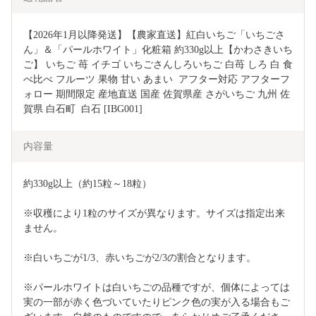
【2026年1月以降発送】【農家直送】紅白いちご「いちごさ
ん」＆「パールホワイト」化粧箱 約330g以上【かわさきいち
ご】 いちご 苺 イチゴ いちごさんしろいちご 白苺 しろ 白 食
べ比べ フルーツ 果物 甘い あまい  アフター対応 アフターフ
ォロー 期間限定 産地直送 国産 佐賀県産 さがいちご 九州 佐
賀県 白石町  白石 [IBG001]
内容量
約330g以上（約15粒～18粒）
※収穫により1粒のサイズが異なります。サイズは指定出来
ません。
※白いちごが1/3、赤いちごが2/3の割合となります。
※パールホワイトは白いちごの品種ですが、個体によっては
実の一部が赤く色づいていたりピンク色の実が入る場合もご