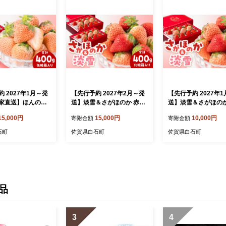
 2027年1月～発
【先行予約 2027年2月～発
【先行予約 2027年
家直送】ほんのり
送】淡雪＆さがほのか 赤白
送】淡雪＆さがほのか
白いちご希少「淡
いちごセット200g × 2パッ
いちごセット計200
15,000円
15,000円
10,000円
寄附金額
寄附金額
粧箱入り400g）
ク 合計400g（化粧箱入り）
箱入り）【岸川農園
】 いちご 苺 イ
【岸川農園】 いちご 苺 イ
さがほのか 苺 いちご
石町
佐賀県白石町
佐賀県白石町
ゆき 淡雪 淡雪い
チゴ さがほのか あわゆき
物 イチゴ 苺 ichigo s
ーツ 果物 期間限
淡雪 食べ比べ フルーツ 果
rry ストロベリー 旬
 白石町 [IA
物 国産 佐賀県産 白石町 [IA
ツ いちご ベリー 佐賀
P032]
AP031]
品
3
4