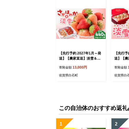
【先行予約 2027年1月～発
【先行予約
送】【農家直送】淡雪＆さ
送】【農
がほのか赤白いちごセット
ピンクな
13,000円
寄附金額
寄附金額
各220g【岸川農園】 いちご
雪」（化
苺 イチゴ あわゆき 淡雪 淡
【岸川農園
佐賀県白石町
佐賀県白
雪いちご ほのか さがほのか
チゴ あわ
フルーツ 果物 国産 佐賀県
ちご フル
産 白石町 [IAP007]
定 国産 佐賀県産
P004]
この自治体のおすすめ返礼
1
2