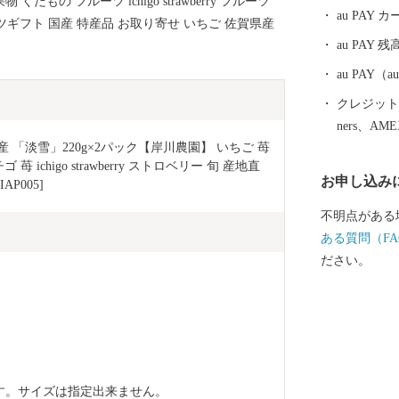
だもの フルーツ ichigo strawberry フルーツ
ともに佐賀県
au PAY
ツギフト 国産 特産品 お取り寄せ いちご 佐賀県産
地へ出荷され
au PAY 残
た、有明海で
ャベツ、アス
au PAY
肥育（佐賀牛
クレジットカ
業化にも積極
ners、AM
平野、川と海
 「淡雪」220g×2パック【岸川農園】 いちご 苺 
して揃ってい
 ichigo strawberry ストロベリー 旬 産地直
お申し込み
P005]
不明点がある
ある質問（FA
ださい。
す。サイズは指定出来ません。