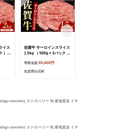
ライス
佐賀牛 サーロインスライス
佐賀牛 サーロインスライス
ック ）
1.5kg （ 500g × 3パック ）
1kg （ 500g × 2パック ）
262]
【いろは精肉店】 [IAG261]
【いろは精肉店】 [IAG260]
65,000円
44,000円
寄附金額
寄附金額
佐賀県白石町
佐賀県白石町
o strawberry ストロベリー 旬 産地直送 イチ
o strawberry ストロベリー 旬 産地直送 イチ