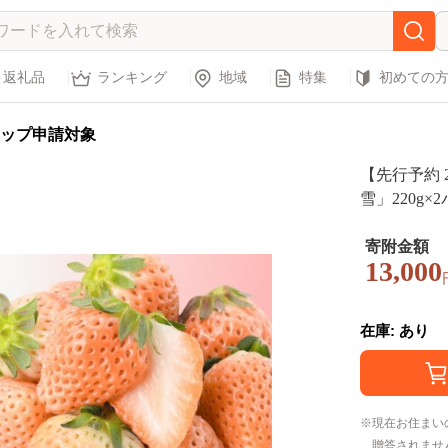
返礼品
ランキング
地域
特集
初めての
ップ申請対象
【先行予約 
雪」220g
ゴ あわゆき 淡
awberry
寄附金額
13,000
ツ 果物 国産 
在庫: あり
現在お住まい
贈答されませ