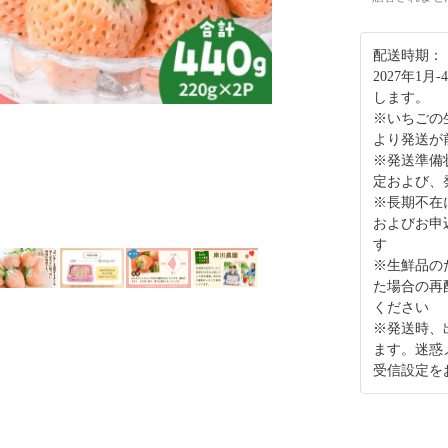
配送時期：
2027年1
します。
※いちごの
より発送が
※発送準備
定および、
※長期不在
およびお申
す
※生鮮品の
た場合の再
ください
※発送時、
ます。迷惑
受信設定を