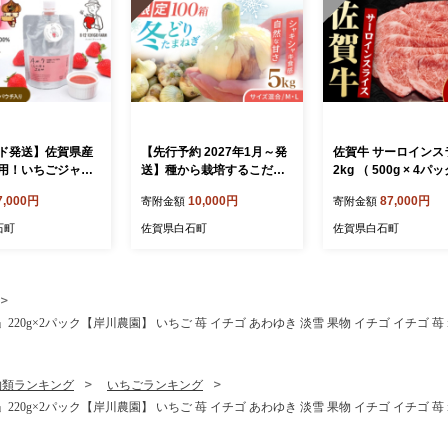
ド発送】佐賀県産
【先行予約 2027年1月～発
佐賀牛 サーロインス
用！いちごジャム
送】種から栽培するこだわ
2kg （ 500g × 4パ
3パック【8/12ICHI
り！冬どりたまねぎ5kg
【いろは精肉店】 [IAG
7,000円
10,000円
87,000円
寄附金額
寄附金額
M】いちごジャム イ
【藤武農産】 [IDM002]
ム いちご イチゴ
石町
佐賀県白石町
佐賀県白石町
 フルーツ ソース
スト ギフト ヨー
イス 加工品 パウ
国産 九州産 佐賀県
 白石 [IBR010]
0g×2パック【岸川農園】 いちご 苺 イチゴ あわゆき 淡雪 果物 イチゴ イチゴ 苺 ichig
物類ランキング
いちごランキング
0g×2パック【岸川農園】 いちご 苺 イチゴ あわゆき 淡雪 果物 イチゴ イチゴ 苺 ichig