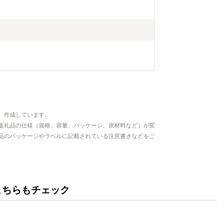
、作成しています。
返礼品の仕様（規格、容量、パッケージ、原材料など）が変
品のパッケージやラベルに記載されている注意書きなどをご
こちらもチェック