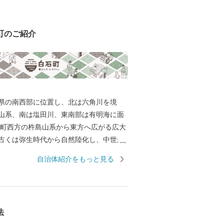
町のご紹介
県の南西部に位置し、北は六角川を境
山系、南は塩田川、東南部は有明海に面
 町西方の杵島山系から東方へ広がる広大
古くは弥生時代から自然陸化し、中世か
多の干拓事業で造成された土地です。特
自治体紹介をもっと見る
室土壌で、米・麦・野菜・施設園芸等の
となっています。また、六角川や塩田川
る川は、地域にうるおいを与えながら、
われる有明海に注いでいます。 多くの農
法
すが、特産品である玉ねぎやれんこんは