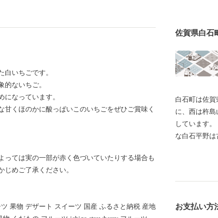
佐賀県白石
れた白いちごです。
象的ないちご。
めになっています。
白石町は佐賀
な甘くほのかに酸っぱいこのいちごをぜひご賞味く
に、西は杵島
しています。
な白石平野は
ら現代まで幾
よっては実の一部が赤く色づいていたりする場合も
色としては粘
かじめご了承ください。
農業好適地帯
をはじめとす
宝の海とも言
お支払い方
ルーツ 果物 デザート スイーツ 国産 ふるさと納税 産地
産品がありま