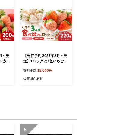
1月～発
【先行予約 2027年2月～発
 赤白
送】1パックに3色いちご
g（化粧
（こころの色・さがほの
12,000円
寄附金額
】淡雪
か・淡雪）220g×1パック
 苺 果
【岸川農園】 佐賀県 白石 [I
佐賀県白石町
trawbe
AP047]
 フルー
県産 [I
5
6