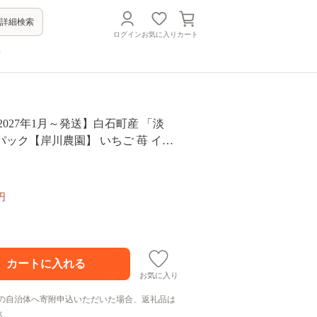
詳細検索
ログイン
お気に入り
カート
方
2027年1月～発送】白石町産 「淡
×2パック【岸川農園】 いちご 苺 イチ
雪 果物 イチゴ イチゴ 苺 ichigo str
 ストロベリー 旬 産地直送 イチゴ フルー
いちご [IAP005]
円
お気に入り
の自治体へ寄附申込いただいた場合、返礼品は
ん。