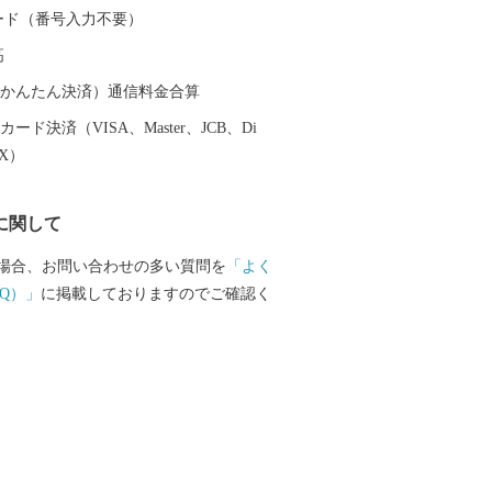
一の生産量を誇り、東京をはじめ全国各
 カード（番号入力不要）
、品質の良さ、美味しさで好評です。 ま
高
生産される海苔も好評で、ほかにも、キ
パラ、イチゴ（さがほのか）さらに牛の
（auかんたん決済）通信料金合算
）も盛んです。さらに新しい産物や6次産
ード決済（VISA、Master、JCB、Di
的に取り組んでいます。 白石町は、山と
EX）
といった美しく個性豊かな自然が一体と
ます。
に関して
場合、お問い合わせの多い質問を
「よく
Q）」
に掲載しておりますのでご確認く