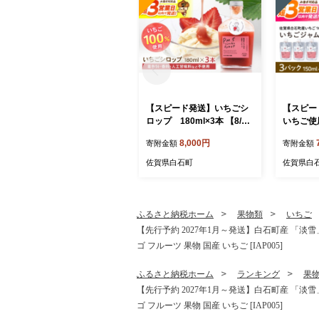
【スピード発送】いちごシ
【スピー
ロップ 180ml×3本 【8/12I
いちご使
CHIGOFARM】シロップ い
150ml×
8,000円
寄附金額
寄附金額
ちごシロップ いちご イチゴ
GOFAR
苺 いちごミルク 牛乳 いち
チゴジャ
佐賀県白石町
佐賀県白
ごソーダ フルーツ ソース
苺 ジャム
朝食 ヨーグルト アイス 加
朝食 トー
工品 簡単 国産 九州産 佐賀
グルト ア
県 佐賀 白石町 白石 [IBR01
チ 簡単 
ふるさと納税ホーム
果物類
いちご
2]
佐賀 白石町
【先行予約 2027年1月～発送】白石町産 「淡雪」22
ゴ フルーツ 果物 国産 いちご [IAP005]
ふるさと納税ホーム
ランキング
果
【先行予約 2027年1月～発送】白石町産 「淡雪」22
ゴ フルーツ 果物 国産 いちご [IAP005]