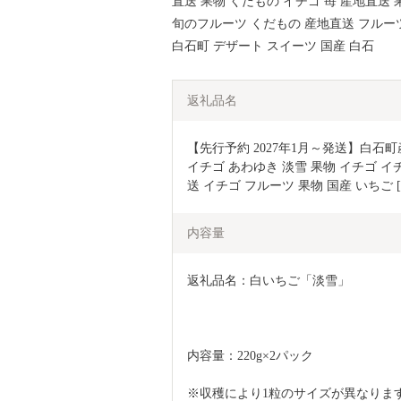
直送 果物 くだもの イチゴ 苺 産地直送 果物 く
旬のフルーツ くだもの 産地直送 フルー
白石町 デザート スイーツ 国産 白石
返礼品名
【先行予約 2027年1月～発送】白石町産
イチゴ あわゆき 淡雪 果物 イチゴ イチゴ 苺
送 イチゴ フルーツ 果物 国産 いちご [IA
内容量
返礼品名：白いちご「淡雪」
内容量：220g×2パック
※収穫により1粒のサイズが異なりま