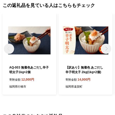
この返礼品を見ている人はこちらもチェック
AQ-003 無着色あごだし辛子
【訳あり】無着色 あごだし
明太子1kg×2個
辛子明太子 2kg(1kg×2個)
12,000円
14,000円
寄附金額
寄附金額
福岡県行橋市
福岡県遠賀町