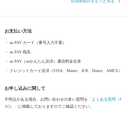
自治体紹介をもっと見る
お一層努めてまいります。 東峰村は、平成２９年７月５日に発
生した九州北部豪雨により甚大な被害にあい、尊い人命・家屋や
農地も失われ、自然豊かな山里の環境が一変しました。そのよう
な中、全国より温かいご支援をいただき心より感謝申し上げま
お支払い方法
す。
au PAY カード（番号入力不要）
au PAY 残高
au PAY（auかんたん決済）通信料金合算
クレジットカード決済（VISA、Master、JCB、Diners、AMEX）
お申し込みに関して
不明点がある場合、お問い合わせの多い質問を
「よくある質問（F
AQ）」
に掲載しておりますのでご確認ください。