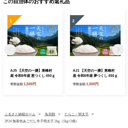
この自治体のおすすめ返礼品
1
2
AJ5 【天空の一膳】東峰村
AJ1 【天空の一膳】東峰村
産 令和8年産 恵つくし 450ｇ
産 令和8年産 夢つくし 450ｇ
1,500円
1,500円
寄附金額
寄附金額
ふるさと納税ホーム
魚貝類
たらこ・明太子
2P24 無着色あごだし辛子明太子 2kg（1kg×2個）