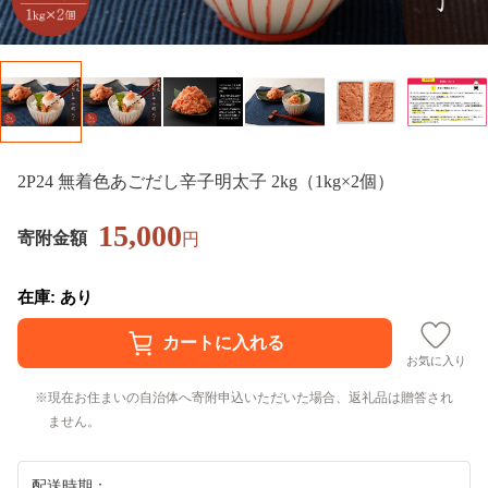
2P24 無着色あごだし辛子明太子 2kg（1kg×2個）
15,000
寄附金額
円
在庫: あり
お気に入り
現在お住まいの自治体へ寄附申込いただいた場合、返礼品は贈答され
ません。
配送時期：