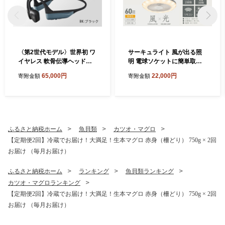
〈第2世代モデル〉世界初 ワ
サーキュライト 風が出る照
イヤレス 軟骨伝導ヘッドホ
明 電球ソケットに簡単取付
ン ATH-CC500BT2（ブラッ
調光タイプ 電球色【ドウシ
65,000円
22,000円
寄附金額
寄附金額
ク） オーディオテクニカ
シャ】
ふるさと納税ホーム
魚貝類
カツオ・マグロ
【定期便2回】冷蔵でお届け！大満足！生本マグロ 赤身（柵どり） 750g × 2回
お届け （毎月お届け）
ふるさと納税ホーム
ランキング
魚貝類ランキング
カツオ・マグロランキング
【定期便2回】冷蔵でお届け！大満足！生本マグロ 赤身（柵どり） 750g × 2回
お届け （毎月お届け）