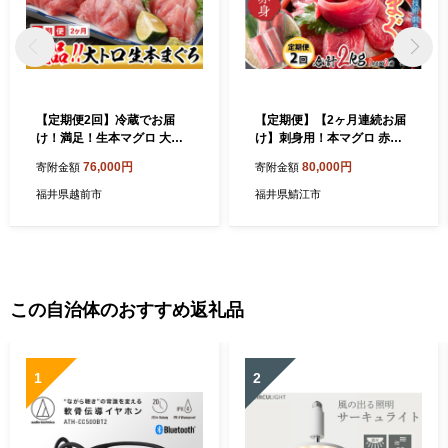
【定期便2回】冷蔵でお届
【定期便】【2ヶ月連続お届
け！満足！生本マグロ 大ト
け】刺身用！本マグロ 赤身
ロ（柵どり） 400g × 2回お
（柵どり）1kg × 2回 【最新
76,000円
80,000円
寄附金額
寄附金額
届け （毎月お届け）
の冷凍技術】[G-11004]
福井県越前市
福井県鯖江市
この自治体のおすすめ返礼品
1
2