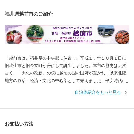
福井県越前市のご紹介
越前市は、福井県の中央部に位置し、平成１７年１０月１日に
旧武生市と旧今立町が合併して誕生しました。本市の歴史は大変
古く、「大化の改新」の頃に越前の国の国府が置かれ、以来北陸
地方の政治・経済・文化の中心部として栄えました。平安時代に
は、「源氏物語」の作者である紫式部が生涯でただ一度、京の都
自治体紹介をもっと見る
を離れ、多感な少女時代を過ごした地でもあります。 産業面で
は、越前和紙や越前打刃物、越前箪笥をはじめとする伝統産業か
ら、電子部品などの先端技術産業に至るまで幅広い産業が集積
し、製造品出荷額等が福井県第一位の「モノづくりのまち」とし
お支払い方法
て発展を続けています。 また、豊かな緑や清らかな水など、美
しい自然を誇る本市は、コウノトリをシンボルに「生きものと共