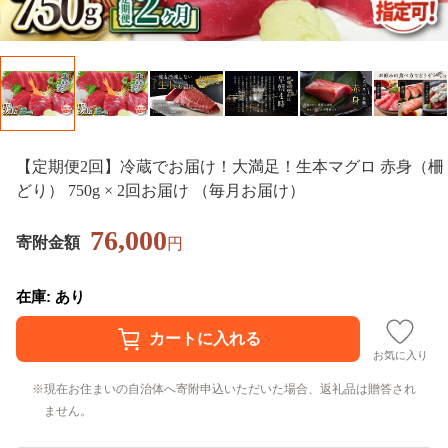
【定期便2回】冷蔵でお届け！大満足！生本マグロ 赤身（柵
どり） 750g × 2回お届け （毎月お届け）
76,000
寄附金額
円
在庫: あり
お気に入り
現在お住まいの自治体へ寄附申込いただいた場合、返礼品は贈答され
ません。