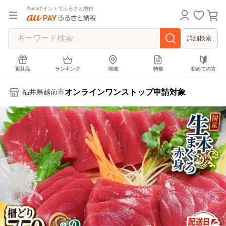
Pontaポイントでふるさと納税
詳細検索
返礼品
ランキング
地域
特集
初めての方
オンラインワンストップ申請対象
福井県越前市