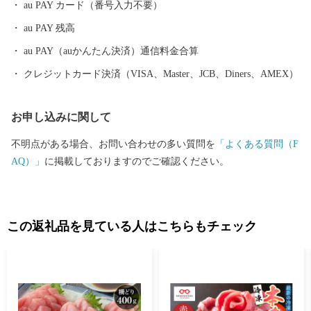
au PAY カード（番号入力不要）
生する越前市」とし里地里山の保全再生や環境調和型農業の推進
au PAY 残高
しており、平成２７年９月に「環境・文化創造都市宣言」を行い
ました。 本市では「働く」「住む」「子育て・教育」「妊娠・
au PAY（auかんたん決済）通信料金合算
赤ちゃん」などの情報が見つかる移住希望者向けポータルサイト
クレジットカード決済（VISA、Master、JCB、Diners、AMEX）
を公開しています。詳しくは、下記「住もっさ！越前市」のリン
クからご確認ください。 日本を代表する絵本作家かこさとし氏
お申し込みに関して
の監修をいただき整備した武生中央公園の「だるまちゃん広
場」、「パピプペポー広場」、「コウノトリ広場」には、休日た
不明点がある場合、お問い合わせの多い質問を
「よくある質問（F
くさんの家族づれでにぎわいます。 令和6年3月16日には北陸新
AQ）」
に掲載しておりますのでご確認ください。
幹線「越前たけふ」駅が開業し、大河ドラマ「光る君へ」の主人
公である紫式部が生涯でただ一度だけ都を離れて過ごした地とし
ても、大変盛り上がっています。 越前市HP https://www.city.echiz
en.lg.jp
この返礼品を見ている人はこちらもチェック