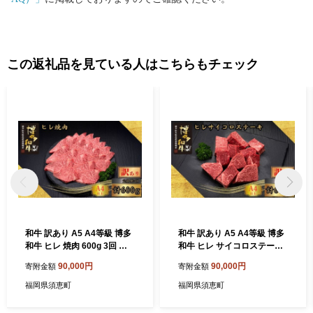
この返礼品を見ている人はこちらもチェック
和牛 訳あり A5 A4等級 博多
和牛 訳あり A5 A4等級 博多
和牛 ヒレ 焼肉 600g 3回 定
和牛 ヒレ サイコロステーキ
期便 総計1.8kg | 和牛 わぎゅ
600g 3回 定期便 総計1.8kg |
90,000円
90,000円
寄附金額
寄附金額
う wagyu 和牛ステーキ 国産
和牛 わぎゅう wagyu 和牛ス
国産牛 牛 牛肉 肉 ヒレ ひれ h
テーキ 国産 国産牛 牛 牛肉
福岡県須恵町
福岡県須恵町
ire ヒレ肉 ヒレステーキ フィ
肉 ヒレ ひれ hire ヒレ肉 ヒレ
レ ステーキ フィレステーキ
ステーキ フィレ ステーキ フ