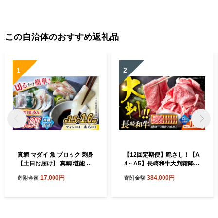
赤身 赤身肉 福岡県 須恵町 久
ィレステーキ 赤身 赤身肉 福
田精肉店 H30100802
岡県 須恵町 久田精肉店 H30
100702
この自治体のおすすめ返礼品
1
2
真鯛 マダイ 魚 ブロック 刺身
【12回定期便】艶さし！【A
【土日お届け】 真鯛 堪能 5
4～A5】長崎和牛大判霜降り
点セット 鯛 タイ ＜大島水産
贅沢切り落とし 計1.5kg（25
17,000円
384,000円
寄附金額
寄附金額
種苗＞ [CBW005] 長崎 西海
0g×6パック）＜株式会社ME
新鮮 真鯛 たい タイ 魚 刺身 s
AT PLUS＞ [CFT087]
akana ブロック お取り寄せ
魚 鯛 タイ ブロック tai 刺身
たい 魚 刺身 sashimi ブロッ