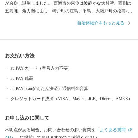
が合併し誕生しました。 西海市の東側は波静かな大村湾、西側は
五島灘、角力灘に面し、崎戸町の江島、平島、大瀬戸町の松島な
どの島々を有しています。 また、西海国立公園、大村湾県立公
自治体紹介をもっと見る
園、西彼杵半島県立公園の３つの自然公園の指定区域があり、美
しい海岸線など優れた自然景観を有し、気候も温暖です。 豊かな
自然のおかげで海の幸や山の幸がたくさんあり、「みかん」や
「ゆで干し大根」、「伊勢海老」や「ゑべすタコ」、「うず潮カ
お支払い方法
キ」など、四季折々の旬の食材に恵まれています。甘くとろける
美味しさの「原口みかん」や大村湾で育った旨みたっぷりの「う
au PAY カード（番号入力不要）
ず潮カキ」や「伊勢海老」が有名です。
au PAY 残高
au PAY（auかんたん決済）通信料金合算
クレジットカード決済（VISA、Master、JCB、Diners、AMEX）
お申し込みに関して
不明点がある場合、お問い合わせの多い質問を
「よくある質問（F
AQ）」
に掲載しておりますのでご確認ください。