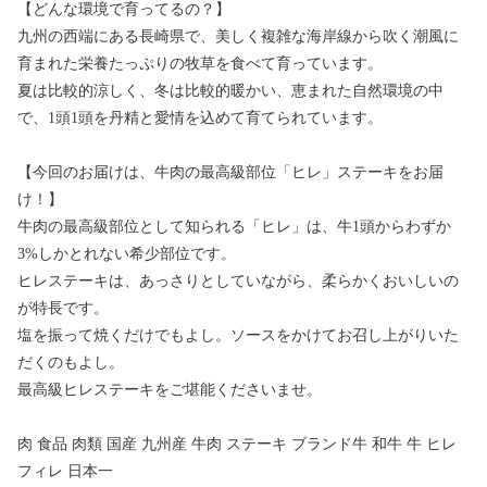
【どんな環境で育ってるの？】
九州の西端にある長崎県で、美しく複雑な海岸線から吹く潮風に
育まれた栄養たっぷりの牧草を食べて育っています。
夏は比較的涼しく、冬は比較的暖かい、恵まれた自然環境の中
で、1頭1頭を丹精と愛情を込めて育てられています。
【今回のお届けは、牛肉の最高級部位「ヒレ」ステーキをお届
け！】
牛肉の最高級部位として知られる「ヒレ」は、牛1頭からわずか
3%しかとれない希少部位です。
ヒレステーキは、あっさりとしていながら、柔らかくおいしいの
が特長です。
塩を振って焼くだけでもよし。ソースをかけてお召し上がりいた
だくのもよし。
最高級ヒレステーキをご堪能くださいませ。
肉 食品 肉類 国産 九州産 牛肉 ステーキ ブランド牛 和牛 牛 ヒレ
フィレ 日本一