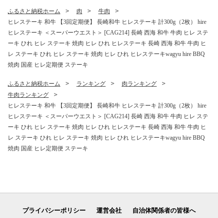
ク 贈答 ギフト 冷蔵 美味しい
ふるさと納税ホーム
肉
牛肉
おいしい 海の幸 海産物 魚介
ヒレステーキ 和牛 【3回定期便】 長崎和牛 ヒレステーキ 計300g（2枚） hire
類 カルパッチョ 鯛の煮つけ
ヒレステーキ ＜スーパーウエスト＞ [CAG214] 長崎 西海 和牛 牛肉 ヒレ ステ
料理 お刺身 タイ 真鯛 海鮮
ーキ ひれ ヒレ ステーキ 焼肉 ヒレ ひれ ヒレステーキ 長崎 西海 和牛 牛肉 ヒ
レ ステーキ ひれ ヒレ ステーキ 焼肉 ヒレ ひれ ヒレステーキwagyu hire BBQ
焼肉 国産 ヒレ定期便 ステーキ
ふるさと納税ホーム
ランキング
肉ランキング
牛肉ランキング
ヒレステーキ 和牛 【3回定期便】 長崎和牛 ヒレステーキ 計300g（2枚） hire
ヒレステーキ ＜スーパーウエスト＞ [CAG214] 長崎 西海 和牛 牛肉 ヒレ ステ
ーキ ひれ ヒレ ステーキ 焼肉 ヒレ ひれ ヒレステーキ 長崎 西海 和牛 牛肉 ヒ
レ ステーキ ひれ ヒレ ステーキ 焼肉 ヒレ ひれ ヒレステーキwagyu hire BBQ
焼肉 国産 ヒレ定期便 ステーキ
プライバシーポリシー
運営会社
自治体関係者の皆様へ