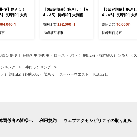
定期便】艶さし！
【6回定期便】艶さし！【A
【3回定期便】艶さし
A5】長崎和牛大判霜
4～A5】長崎和牛大判霜降
4～A5】長崎和牛大
り落とし 計1.5k
り贅沢切り落とし 計1.5kg
り贅沢切り落とし 計1.
384,000円
192,000円
96,000円
寄附金額
寄附金額
g×6パック）＜株式
（250g×6パック）＜株式会
（250g×6パック）
 PLUS＞ [CFT08
社MEAT PLUS＞ [CFT086]
社MEAT PLUS＞ [CF
海市
長崎県西海市
長崎県西海市
3回 定期便 】 長崎和牛 焼肉用（ ロース ・ バラ ） 約1.2kg（各約600g） 訳あり ＜
ランキング
牛肉ランキング
 ） 約1.2kg（各約600g） 訳あり ＜スーパーウエスト＞ [CAG211]
体関係者の皆様へ
利用規約
ウェブアクセシビリティの取り組み