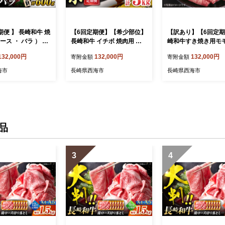
期便 】 長崎和牛 焼
【6回定期便】【希少部位】
【訳あり】【6回定
ース ・ バラ ） 計
長崎和牛 イチボ 焼肉用 約5
崎和牛すき焼き用モ
各約300g） 訳あり
00g 赤身 訳あり＜スーパー
り 約700g×6回定期
132,000円
132,000円
132,000円
寄附金額
寄附金額
ーウエスト＞ [CA
ウエスト＞ [CAG271]
ーパーウエスト＞ [C
7]
海市
長崎県西海市
長崎県西海市
品
3
4