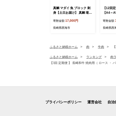
真鯛 マダイ 魚 ブロック 刺
【12回
身【土日お届け】 真鯛 堪能
【A4～
5点セット 鯛 タイ ＜大島水
降り贅沢切
17,000円
寄附金額
寄附金額
産種苗＞ [CBW005] 長崎 西
g（250
海 新鮮 真鯛 たい タイ 魚 刺
会社MEAT
長崎県西海市
長崎県西
身 sakana ブロック お取り
7]
寄せ魚 鯛 タイ ブロック tai
刺身 たい 魚 刺身 sashimi
ブロック 贈答 ギフト 冷蔵
ふるさと納税ホーム
肉
牛肉
【
美味しい おいしい 海の幸
海産物 魚介類 カルパッチョ
ふるさと納税ホーム
ランキング
肉
鯛の煮つけ 料理 お刺身 タ
【3回 定期便 】 長崎和牛 焼肉用（ ロース ・ バラ
イ 真鯛 海鮮
プライバシーポリシー
運営会社
自治