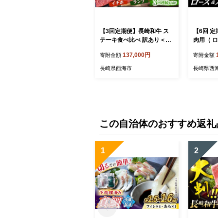
【3回定期便】長崎和牛 ス
【6回 定
テーキ食べ比べ 訳あり＜ス
肉用（ ロ
ーパーウエスト＞ [CAG23
600g（
137,000円
寄附金額
寄附金額
9]
＜スーパ
G209]
長崎県西海市
長崎県西
この自治体のおすすめ返礼
1
2