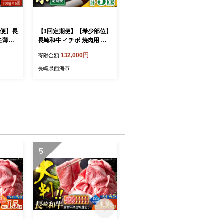
期便】長
【3回定期便】【希少部位】
モ薄切
長崎和牛 イチボ 焼肉用 約1
便＜ス
000g（500g×2） 赤身 訳あ
132,000円
寄附金額
AG16
り＜スーパーウエスト＞ [C
AG273]
長崎県西海市
5
6