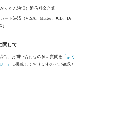
味しさの「原口みかん」や大村湾で育っ
りの「うず潮カキ」や「伊勢海老」が有
（auかんたん決済）通信料金合算
ード決済（VISA、Master、JCB、Di
EX）
に関して
場合、お問い合わせの多い質問を
「よく
Q）」
に掲載しておりますのでご確認く