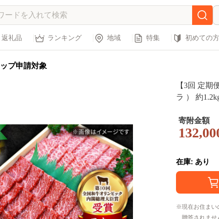
返礼品
ランキング
地域
特集
初めての
ップ申請対象
【3回 定期
ラ ） 約1.
エスト＞ [CA
寄附金額
132,00
在庫: あり
現在お住まい
贈答されませ