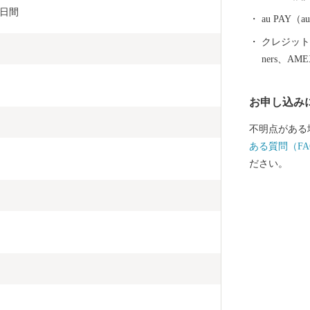
くとろける美
0日間
た旨みたっぷ
au PAY
名です。
クレジットカ
ners、AM
お申し込み
不明点がある
ある質問（FA
ださい。