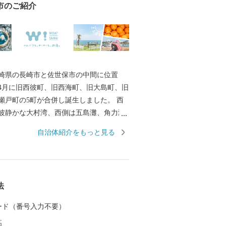
市のご紹介
崎県の長崎市と佐世保市の中間に位置
年4月に旧西彼町、旧西海町、旧大島町、旧
瀬戸町の5町が合併し誕生しました。 西
波静かな大村湾、西側は五島灘、角力灘
町の江島、平島、大瀬戸町の松島などの
自治体紹介をもっと見る
います。 また、西海国立公園、大村湾県
杵半島県立公園の３つの自然公園の指定
美しい海岸線など優れた自然景観を有
暖です。 豊かな自然のおかげで海の幸や
法
さんあり、「みかん」や「ゆで干し大
海老」や「ゑべすタコ」、「うず潮カ
 カード（番号入力不要）
季折々の旬の食材に恵まれています。甘
高