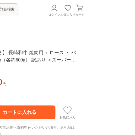
詳細検索
ログイン
お気に入り
カート
方
便 】 長崎和牛 焼肉用（ ロース ・ バ
2kg（各約600g） 訳あり ＜スーパーウ
G211]
0
円
お気に入り
の自治体へ寄附申込いただいた場合、返礼品は
ん。