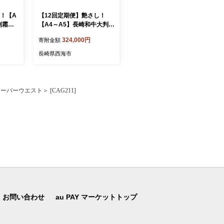
！【A
【12回定期便】艶さし！
【6回定期便】艶さし！【A
判霜降
【A4～A5】長崎和牛大判霜
4～A5】長崎和牛大判霜降
5kg
降り贅沢切り落とし 計1.25
り贅沢切り落とし 計1.25kg
324,000円
162,000円
寄附金額
寄附金額
＜株式会
kg（250g×5パック）＜株式
（250g×5パック）＜株式会
T085]
会社MEAT PLUS＞ [CFT08
社MEAT PLUS＞ [CFT083]
長崎県西海市
長崎県西海市
4]
スーパーウエスト＞ [CAG211]
お問い合わせ
au PAY マーケットトップ