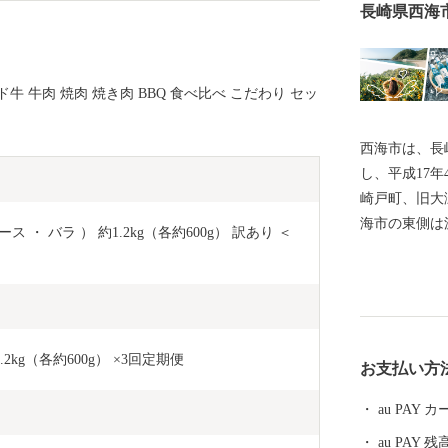
長崎県西海
ド牛 牛肉 焼肉 焼き肉 BBQ 食べ比べ こだわり セッ
西海市は、長
し、平成17
崎戸町、旧大
海市の東側は
ス ・ バラ ） 約1.2kg（各約600g） 訳あり ＜
に面し、崎戸
島々を有して
立公園、西彼
区域があり、
し、気候も温
kg（各約600g） ×3回定期便
お支払い方
山の幸がたく
根」、「伊勢
au PAY
キ」など、四
au PAY 残