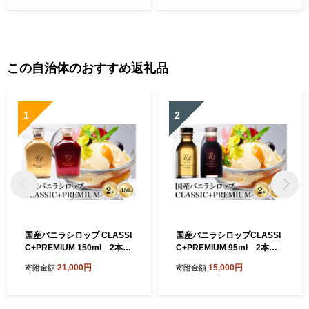
ト プレゼント 産地直送 産直
冷蔵 送料無料 【1112401】
この自治体のおすすめ返礼品
1
2
国産バニラシロップ CLASSI
国産バニラシロップCLASSI
C+PREMIUM 150ml 2本セ
C+PREMIUM 95ml 2本セ
ット 195-6
ット 195-5
21,000円
15,000円
寄附金額
寄附金額