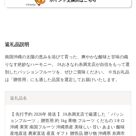
ポイント交換所はこちら
返礼品説明
南国沖縄の太陽の恵みを浴びて育った、爽やかな酸味と甘味の織
りなす絶妙なハーモニー。 JAおきなわ糸満支店が自信をもって選
別したパッションフルーツを、ぜひご賞味ください。 ※当お礼品
は「贈答用」にも適した品質を選定してお届けいたします。
返礼品名
【 先行予約 2026年 発送 】 JA糸満支店で厳選した「 パッシ
ョンフルーツ 」贈答用 約 1kg 果物 フルーツ くだもの 1キロ 
沖縄 果実 南国フルーツ 沖縄県産 美味しい 甘い あまい 酸味 
産地直送 農家直送 産直 ギフト 贈答品 贈り物 沖縄県 糸満市 