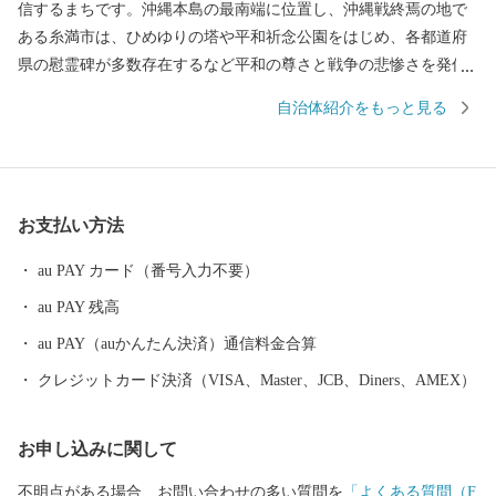
信するまちです。沖縄本島の最南端に位置し、沖縄戦終焉の地で
ある糸満市は、ひめゆりの塔や平和祈念公園をはじめ、各都道府
県の慰霊碑が多数存在するなど平和の尊さと戦争の悲惨さを発信
するまちで、修学旅行など平和学習の場となっています。 糸満
自治体紹介をもっと見る
市は、伝統文化を大切にするまちです。糸満ハーレーや糸満大綱
引をはじめ、ウシデーク、棒術、エイサーなどの伝統行事が各字
に息づき、また全国でも珍しい旧暦文化と古い佇まいが色濃く残
るまちです。 糸満市は、未来への可能性あふれるまちです。西
お支払い方法
崎町や潮崎町など広大な埋め立て事業により工業団地、新興住宅
街が形成され、最近は大型ホテルの進出もあり、観光にも力を入
au PAY カード（番号入力不要）
れています。新たに国道331号の4車線開通により、那覇空港との
au PAY 残高
時間距離が15分～20分と短くなり、多くの企業誘致も見込まれて
います。また、農漁業も盛んですが、特に卸売市場を整備し、水
au PAY（auかんたん決済）通信料金合算
産物の国際的物流拠点を目指しています。 このように糸満市
クレジットカード決済（VISA、Master、JCB、Diners、AMEX）
は、平和と伝統と未来が交差する発展の可能性を大きく秘めたま
ちです。糸満市でたくさんの再発見をし、魅力を楽しむととも
お申し込みに関して
に、今後の新しい糸満市にご注目ください。
不明点がある場合、お問い合わせの多い質問を
「よくある質問（F