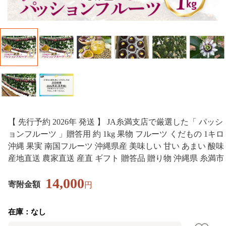
【 先行予約 2026年 発送 】 JA糸満支店で厳選した「 パッシ
ョンフルーツ 」贈答用 約 1kg 果物 フルーツ くだもの 1キロ
沖縄 果実 南国フルーツ 沖縄県産 美味しい 甘い あまい 酸味
産地直送 農家直送 産直 ギフト 贈答品 贈り物 沖縄県 糸満市
14,000
寄附金額
円
在庫：なし