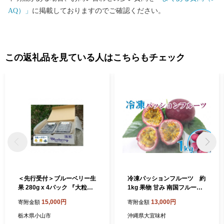
AQ）」
に掲載しておりますのでご確認ください。
この返礼品を見ている人はこちらもチェック
＜先行受付＞ブルーベリー生
冷凍パッションフルーツ 約
果 280g x 4パック 『大粒・
1kg 果物 甘み 南国フルーツ
完熟』〈6～8月出荷〉_ ブル
大宜味村 沖縄県産 プチプチ
15,000円
13,000円
寄附金額
寄附金額
ーベリー 大粒 完熟 あまい 甘
美味しい 旬 南の島 果樹
い 農薬不使用 国産 果物 くだ
栃木県小山市
沖縄県大宜味村
もの 果実 フルーツ 贈答 ギフ