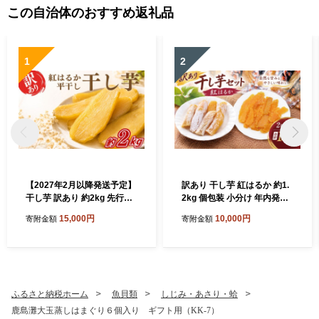
この自治体のおすすめ返礼品
1
2
【2027年2月以降発送予定】
訳あり 干し芋 紅はるか 約1.
干し芋 訳あり 約2kg 先行予
2kg 個包装 小分け 年内発送
約 紅はるか 平干し 干しいも
平干し 丸干し 国産 小分け ほ
15,000円
10,000円
寄附金額
寄附金額
干し芋 干しいも さつまいも
し芋 ほしいも 食べ比べ 冷蔵
干し芋 干し芋 hosiimo スイ
べにはるか ひらぼし まるぼ
ーツ お菓子 おやつ ほしいも
し 干しいも 干芋 さつまいも
規格外 不揃い お取り寄せ干
サツマイモ お芋 おいも スイ
し芋 大人気 高評価 干し芋 ほ
ーツ お菓子 和菓子 和スイー
しいものおにざわ 茨城県 鹿
ツ おやつ お取り寄せ グルメ
ふるさと納税ホーム
魚貝類
しじみ・あさり・蛤
嶋市
ギフト プレゼント 10000円
鹿島灘大玉蒸しはまぐり６個入り ギフト用（KK-7）
1万円 ふるさと納税 茨城県