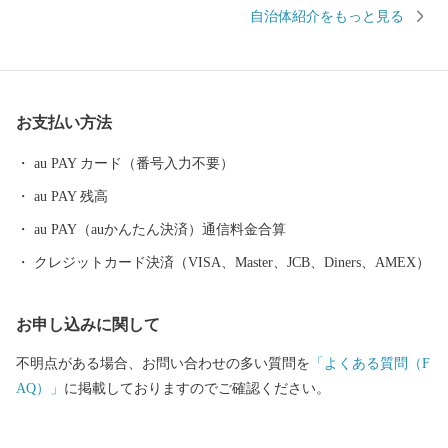
を持ち，更にはJリーグ鹿島アントラーズのホームタウンとして ス
自治体紹介をもっと見る
ポーツが盛んであり，魅力と活力にあふれたまちです。 2021年に
は、2020東京オリンピック・パラリンピック大会のサッカー競技
が，ここ鹿嶋市で開催されました。 歴史とスポーツのまち，鹿嶋
市に，皆様のますますのご支援を是非お願いいたします。 ≪アク
お支払い方法
セス≫ ・鹿嶋⇔東京間 ＪＲ鹿島線，東関東自動車道 約２
時間 ・鹿嶋⇔東京駅 高速バスで約１時間半 １０分おきに発
au PAY カード（番号入力不要）
着 ・鹿嶋⇔成田国際空港 東関東自動車道で約３０分 東京や成
au PAY 残高
田空港からのアクセスも良好ですので，ぜひ一度お越しくださ
い！ ■□■……………………………………………………… ■ お礼の
au PAY（auかんたん決済）通信料金合算
品・証明書等に関するお問い合わせはこちらへ 鹿嶋市ふるさと納
クレジットカード決済（VISA、Master、JCB、Diners、AMEX）
税係 営業時間：平日 9:00～17:00（土日祝日および年末年始を除
く） TEL：050-1740-8134 メール：kashima@furusato-supports.com
お申し込みに関して
※営業時間外のお問い合わせは、翌営業日以降にご連絡いたしま
す。 ※2026年4月30日までにご寄附いただいた方は、下記連絡先
不明点がある場合、お問い合わせの多い質問を
「よくある質問（F
へお問い合わせください。 鹿嶋市ふるさと納税事務局 （運営：一
AQ）」
に掲載しておりますのでご確認ください。
般社団法人 地域資源活用推進協会） TEL：0942-80-4748 メール：
kashima-ibaraki@furusato-ss.com