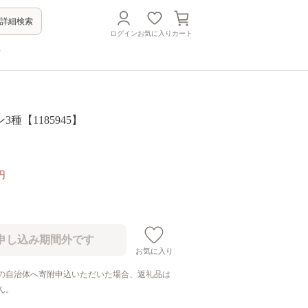
詳細検索
ログイン
お気に入り
カート
方
種【1185945】
円
お気に入り
の自治体へ寄附申込いただいた場合、返礼品は
ん。