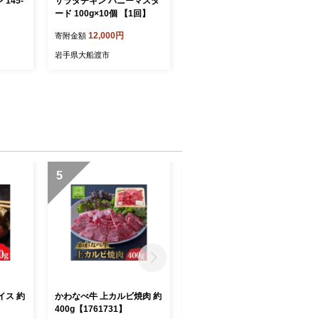
145-
サラダチキン ハニーマスタ
ード 100g×10個 【1回】
12,000円
寄附金額
岩手県大船渡市
5
6
イス 約
かわなべ牛 上カルビ焼肉 約
黒毛和牛・国産豚合挽きハ
400g【1761731】
ンバーグ20個【1760235】