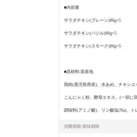
■内容量
サラダチキン(プレーン)80g×5
サラダチキン(バジル)80g×5
サラダチキン(スモーク)80g×5
■原材料/原産地
鶏肉(鹿児島県産)、水あめ、チキン
こんにゃく粉、酵母エキス、(一部に鶏
調味料(アミノ酸)、リン酸塩(Na)、ト
消費期限/賞味期限