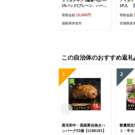
サラダチキン 3種食べ比べ×
アマタケ
15パック(プレーン、ハー
1P入 【0
ブ、燻製) F20C-884
15,000円
寄附金額
寄附金額
福島県伊達市
宮城県多
この自治体のおすすめ返礼
1
2
黒毛和牛・国産豚合挽きハ
数量限定
ンバーグ15個【1186181】
ミ・牛タン