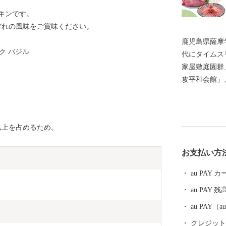
キンです。
ぞれの風味をご賞味ください。
鹿児島県薩摩
ク バジル
代にタイムス
家屋敷庭園群
攻平和会館」
わる「番所鼻
れている「川
市には、市町
以上を占めるため。
「さつまいも
豚をはじめ、
お支払い方
多くあります
税でぜひお楽
au PAY
au PAY 残
au PAY
クレジットカ