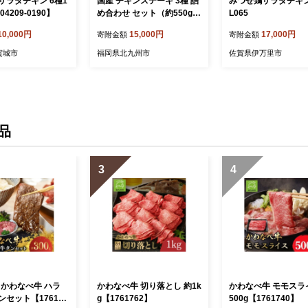
サラダチキン 6種1
国産 チキンステーキ 3種 詰
みつせ鶏サラダチキン 
4209-0190】
め合わせ セット（約550g×
L065
3袋） 計約1.65kg チキテキ
10,000円
15,000円
17,000円
寄附金額
寄附金額
ステーキ 鶏肉 鶏モモ お肉
賀城市
福岡県北九州市
佐賀県伊万里市
品
3
4
!かわなべ牛 ハラ
かわなべ牛 切り落とし 約1k
かわなべ牛 モモスラ
セット【176177
g【1761762】
500g【1761740】