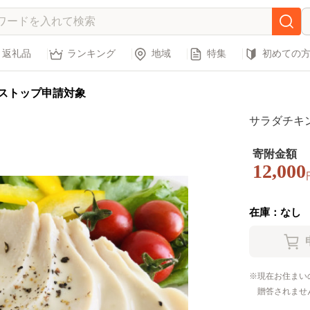
返礼品
ランキング
地域
特集
初めての
ストップ申請対象
サラダチキン3
寄附金額
12,000
在庫：なし
現在お住まい
贈答されませ