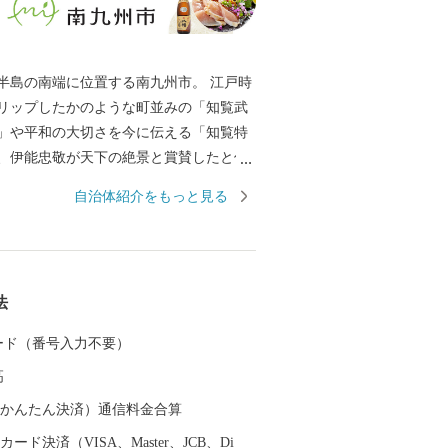
半島の南端に位置する南九州市。 江戸時
リップしたかのような町並みの「知覧武
」や平和の大切さを今に伝える「知覧特
、伊能忠敬が天下の絶景と賞賛したと伝
自然公園」、国の伝統的工芸品に指定さ
自治体紹介をもっと見る
辺仏壇」などで知られています。 南九州
村別日本一の生産量を誇る「知覧茶」や
」などの農産物のほか、鹿児島黒牛・黒
鶏卵などの畜産物、それらの加工品が数
法
。 南九州市自慢の特産品を、ふるさと納
しみください。
 カード（番号入力不要）
高
（auかんたん決済）通信料金合算
ード決済（VISA、Master、JCB、Di