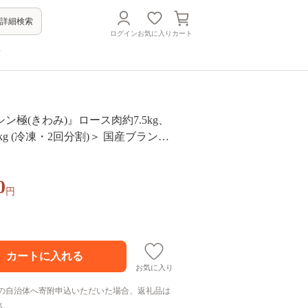
詳細検索
ログイン
お気に入り
カート
方
ン極(きわみ)』ロース肉約7.5kg、
kg (冷凍・2回分割)＞ 国産ブランド
すすめ 黒毛和牛 国産牛肉 和牛 人気
便 量が多い 焼肉用 ステーキ 切り落
0
 しゃぶしゃぶ【MI019-nk-i-02】
円
】
お気に入り
の自治体へ寄附申込いただいた場合、返礼品は
ん。