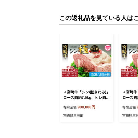
この返礼品を見ている人は
＜宮崎牛『シン極(きわみ)』
＜宮崎牛
ロース肉約7.5kg、ヒレ肉約
ロース肉約
4.5kg (冷凍・3回分割)＞国
4.5kg 
900,000円
寄附金額
寄附金額
産ブランド牛 牛肉 おすすめ
産ブラン
黒毛和牛 国産牛肉 和牛 人
黒毛和牛 
宮崎県三股町
宮崎県三
気 コスパ 定期便 量が多い
気 コスパ
焼肉用 ステーキ 切り落とし
焼肉用 
すき焼き しゃぶしゃぶ【MI
すき焼き
019-nk-i-03】【中村食肉】
019-nk