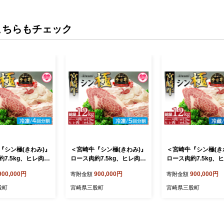
こちらもチェック
『シン極(きわみ)』
＜宮崎牛『シン極(きわみ)』
＜宮崎牛『シン極(き
7.5kg、ヒレ肉約
ロース肉約7.5kg、ヒレ肉約
ロース肉約7.5kg、
(冷凍・4回分割)＞ 国
4.5kg (冷凍・5回分割)＞ 国
4.5kg (冷蔵・2回分
900,000円
900,000円
900,000円
寄附金額
寄附金額
ド牛 牛肉 おすすめ
産ブランド牛 牛肉 おすすめ
産ブランド牛 牛肉 
国産牛肉 和牛 人
黒毛和牛 国産牛肉 和牛 人
黒毛和牛 国産牛肉 和
股町
宮崎県三股町
宮崎県三股町
 定期便 量が多い
気 コスパ 定期便 量が多い
気 コスパ 定期便 量
ステーキ 切り落とし
焼肉用 ステーキ 切り落とし
焼肉用 ステーキ 切
 しゃぶしゃぶ【MI
すき焼き しゃぶしゃぶ【MI
すき焼き しゃぶしゃ
-i-04】【中村食肉】
019-nk-i-05】【中村食肉】
019-nk-c-02】【