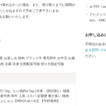
け取れなかった場合、また、受け取りまでに期間が
au PAY
たしかねますので予めご了承下さいませ。
クレジットカ
をお願いいたします。
ners、AM
お申し込み
］
不明点がある
ある質問（FA
ださい。
産 お楽しみ 焼肉 ブランド牛 黒毛和牛 お中元 お歳
塊肉 冷蔵 冷凍 分割配送可能 切り方指定可能
5kg、ヒレ肉約4.5kg (冷凍・2回分割)＞ 国産
産牛肉 和牛 人気 コスパ 定期便 量が多い 焼肉
しゃぶ【MI019-nk-i-02】【中村食肉】