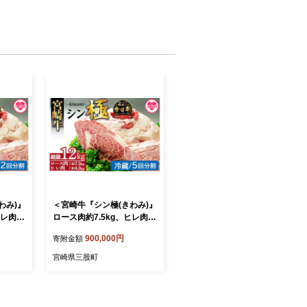
わみ)』
＜宮崎牛『シン極(きわみ)』
ヒレ肉約
ロース肉約7.5kg、ヒレ肉約
割)＞ 国
4.5kg (冷蔵・5回分割)＞ 国
900,000円
寄附金額
おすすめ
産ブランド牛 牛肉 おすすめ
牛 人
黒毛和牛 国産牛肉 和牛 人
宮崎県三股町
が多い
気 コスパ 定期便 量が多い
り落とし
焼肉用 ステーキ 切り落とし
ぶ【MI
すき焼き しゃぶしゃぶ【MI
中村食肉】
019-nk-c-05】【中村食肉】