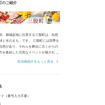
町のご紹介
部、都城盆地に位置する三股町は、自然
緑と水のまち」です。 三股町には四季を
自然があり、それらを舞台に古くからの
力を集結した元気なイベントが催されて
や踊りの郷土芸能が受け継がれ、そこに住
自治体紹介をもっと見る
ん、初めて訪れる人も感じる魅力があふ
法
 カード（番号入力不要）
高