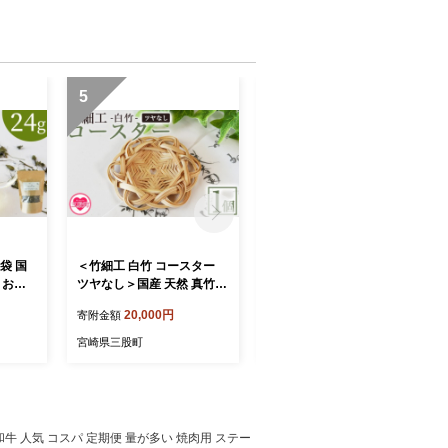
5
6
袋 国
＜竹細工 白竹 コースター
＜竹細工 白竹 コースター
 お茶
ツヤなし＞国産 天然 真竹
ツヤあり＞国産 天然 真竹
ポプリ
竹ひご 六芒星 雑貨 テーブ
竹ひご 六芒星 雑貨 テーブ
20,000円
20,000円
寄附金額
寄附金額
ブティー
ルウェア キッチン小物 壁飾
ルウェア キッチン小物 壁飾
ギフト
り 小物置き 宮崎県 三股町
り 小物置き 宮崎県 三股町
宮崎県三股町
宮崎県三股町
三股町
【MI623-bi】【美香園】
【MI622-bi】【美香園】
園】
和牛 人気 コスパ 定期便 量が多い 焼肉用 ステー