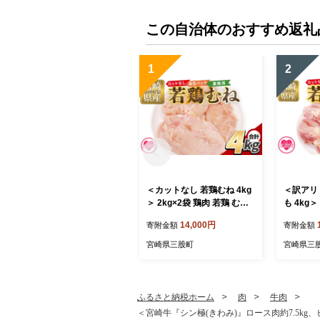
この自治体のおすすめ返礼
1
2
＜カットなし 若鶏むね 4kg
＜訳アリ
＞ 2kg×2袋 鶏肉 若鶏 むね
も 4kg＞
肉 鶏むね 真空 冷凍 唐揚げ
もも肉 鶏
14,000円
寄附金額
寄附金額
肉 普段使い 料理 詰め合わ
揚げ肉 普
せ 精肉 県産 国産 炒め物 煮
合わせ 精
宮崎県三股町
宮崎県三
物 からあげ お弁当 おかず
物 煮物 
真空パック ストック 冷凍
かず 訳あ
大容量 鶏むね むね肉【MI7
ご家庭用
65-tr】【TRINITY】
ク 冷凍【M
ふるさと納税ホーム
肉
牛肉
ITY】
＜宮崎牛『シン極(きわみ)』ロース肉約7.5kg、ヒ