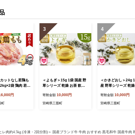
品
3
4
 カットなし若鶏も
＜よもぎ＞15g 1袋 国産 野
＜かきどおし＞24g 1
 2kg×2袋 鶏肉 若鶏
草シリーズ 乾燥 お茶 飲み
産 野草シリーズ 乾燥
もも 真空 冷凍 唐
物 野草酒 料理 ポプリ 化粧
飲み物 野草酒 料理 
16,000円
10,000円
10,000円
寄附金額
寄附金額
段使い 料理 詰め
品 入浴剤 染料 肥料 アレン
肥料 アレンジ ハー
肉 県産 国産 炒め
ジ ハーブティー 持ち運びに
持ち運びに便利 プチ
股町
宮崎県三股町
宮崎県三股町
からあげ お弁当 お
便利 プチギフト プレゼント
プレゼント 宮崎県 
り 家庭用 自宅用
宮崎県 三股町【MI777-bi】
【MI776-bi】【美香
 真空パック ストッ
【美香園】
I764-tr】【TRIN
レ肉約4.5kg (冷凍・2回分割)＞ 国産ブランド牛 牛肉 おすすめ 黒毛和牛 国産牛肉 