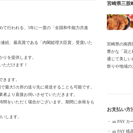
宮崎県三股
めて行われる、5年に一度の「全国和牛能力共進
四大会連続、最高賞である「内閣総理大臣賞」受賞いた
宮崎県の南西
豊かな「花と
かりを提供します。
通じて美しい
いただけます！
祭りや地域の
います。 唄
できます。
む人はもちろ
回で最大5カ所の送り先に発送することも可能です。
れています。
業者より直接お伺いさせていただきます。
時間をいただく場合がございます。期間に余裕をも
お支払い方
願いします。
au PAY
au PAY 残