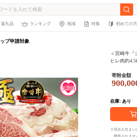
返礼品
ランキング
地域
特集
初めての
ップ申請対象
＜宮崎牛『シ
ヒレ肉約4.5
牛 牛肉 お
コスパ 定期
寄附金額
900,00
とし すき焼き
【中村食肉
在庫: あり
現在お住まい
贈答されませ