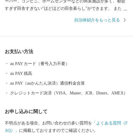
ーパー、コンビニ、ホームセンターなどの商業施設が多く、都会
すぎず田舎すぎない”ほどほどの田舎暮らし”ができます。 また、
町のどこにいても中心部まで車で10分ほどでいけるため、生活す
自治体紹介をもっと見る
るのに困ることが少ないです。 そんな箕輪町の観光は”赤そ
ば”と”紅葉”です。 赤そばと聞くと麺が赤いと思われますが、麺の
色は普通のそばと変わりません。 実は、赤いのはそばの花です。
通常のそばの花は白いのですが、箕輪町の赤そばは赤く、秋にな
お支払い方法
るとピンク色の花が一面に咲き誇る「赤そばの里」が有名です。
※ヘッダーの写真が赤そばの里です そしてなんといっても秋の訪
au PAY カード（番号入力不要）
れを町に知らせる紅葉は見ものです 町内にある箕輪ダム周辺には
au PAY 残高
なんと約10,000本ものもみじが植えられており、毎年町外からも
多くの人が訪れる観光スポットです また、じゃらんnet「全国のお
au PAY（auかんたん決済）通信料金合算
すすめ紅葉スポットランキング」では2020年~2024年の5年連続で
クレジットカード決済（VISA、Master、JCB、Diners、AMEX）
全国1位となりました。 信州の自然豊かな環境に触れ癒されてく
ださい！
お申し込みに関して
不明点がある場合、お問い合わせの多い質問を
「よくある質問（F
AQ）」
に掲載しておりますのでご確認ください。