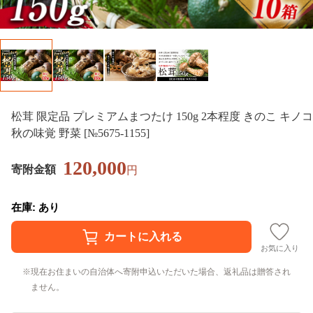
松茸 限定品 プレミアムまつたけ 150g 2本程度 きのこ キノコ
秋の味覚 野菜 [№5675-1155]
120,000
寄附金額
円
在庫: あり
お気に入り
現在お住まいの自治体へ寄附申込いただいた場合、返礼品は贈答され
ません。