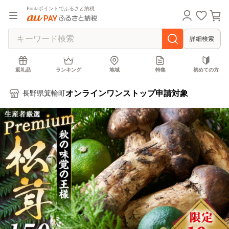
Pontaポイントでふるさと納税
詳細検索
返礼品
ランキング
地域
特集
初めての方
オンラインワンストップ申請対象
長野県箕輪町