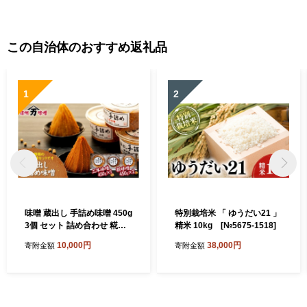
市 3d28bae460003]
この自治体のおすすめ返礼品
1
2
味噌 蔵出し 手詰め味噌 450g
特別栽培米 「 ゆうだい21 」
3個 セット 詰め合わせ 糀味
精米 10kg [№5675-1518]
噌 二年味噌 みそ ミソ 山万味
10,000円
38,000円
寄附金額
寄附金額
噌 山万 調味料 信州 長野 長
野県 [№5675-1387]