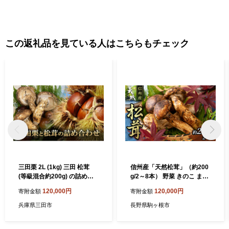
この返礼品を見ている人はこちらもチェック
三田栗 2L (1kg) 三田 松茸
信州産「天然松茸」（約200
(等級混合約200g) の詰め合
g/2～8本） 野菜 きのこ まつ
わせ 栗 まつたけ 秋の味覚 き
たけ
120,000円
120,000円
寄附金額
寄附金額
のこ キノコ 旬の野菜 贈答品
贈り物 ギフト 食品 ギフト ふ
兵庫県三田市
長野県駒ヶ根市
るさと納税 ふるさと 人気 お
すすめ 送料無料 [兵庫県 三田