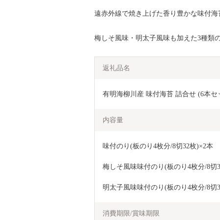
遠赤外線で焼き上げた香り豊かな味付海
梅しそ風味・明太子風味も加えた3種類
返礼品名
有明海柳川産 味付海苔 詰合せ (6本
内容量
味付のり(板のり4枚分/8切32枚)×2本
梅しそ風味味付のり(板のり4枚分/8切32
明太子風味味付のり(板のり4枚分/8切32
消費期限/賞味期限