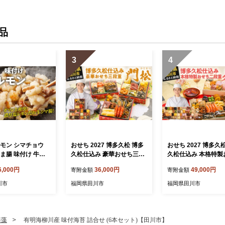
品
3
4
ルモン シマチョウ
おせち 2027 博多久松 博多
おせち 2027 博多久
ま腸 味付け 牛ホ
久松仕込み 豪華おせち三段
久松仕込み 本格特製
kg 味付き 味付き肉
重『門松』 6寸 3段重 2～3
二段重『春吉』 2段重
6,000円
36,000円
49,000円
寄附金額
寄附金額
塩レモン 塩レモンだ
人前 おせち料理 重箱 お正
人前 おせち料理 重箱 お正
簡単調理 惣菜 おか
月 冷凍おせち 縁起物 祝箸
月 冷凍おせち 縁起物
川市
福岡県田川市
福岡県田川市
み 酒のつまみ 酒
付 福岡 お節 オセチ oseti o
付 福岡 お節 オセチ os
ほるもん ビール 小
sechi お祝い 迎春おせち 本
sechi お祝い 迎春お
パック 個包装 牛
格おせち おせち予約 年末
格おせち おせち予約 年末
 焼き肉 ホルモン
年始 お取り寄せ 新春 贅沢
年始 お取り寄せ 新春
海藻
有明海柳川産 味付海苔 詰合せ (6本セット)【田川市】