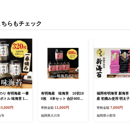
こちらもチェック
のり 有明海産 一番
有明海産 味海苔 10切10
福岡有明海苔 新海苔
ボトル 味海苔 10
0枚 4本セット 合計400枚
産 初摘み使用 明太
4本セット
【福岡有明のり】
梅しそ・味のり 12セ
15,000円
11,000円
7,000円
寄附金額
寄附金額
苔 のり
倉市
福岡県大川市
福岡県小郡市