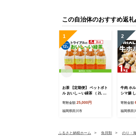
この自治体のおすすめ返礼
1
2
お茶 【定期便】 ペットボト
牛肉 ホ
ル おいし～い緑茶 （ 2L × 1
シマ腸 し
2本 ） を3か月連続でお届け
ルモン 1
25,000円
寄附金額
寄附金額
飲み物 ドリンク ギフト 贈
レモン 
答 贈り物 プレゼント 茶 茶
れ 冷凍 
福岡県田川市
福岡県田
葉 常温 飲料 長期保存 持ち
ず おつま
運び 便利 ペットボトル茶
の肴 肉 
おちゃ 水分補給 まとめ買い
分け 真空
ストック 備蓄 常備品 ケー
にく 焼肉
ふるさと納税ホーム
魚貝類
のり・