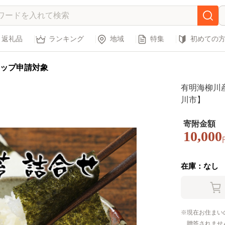
返礼品
ランキング
地域
特集
初めての
ップ申請対象
有明海柳川産
川市】
寄附金額
10,000
在庫：なし
現在お住まい
贈答されませ