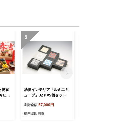
5
6
松 博多
消臭インテリア「ルミエキ
消臭インテリア「ルミエキ
おせち
ューブ」32Ｐ×5個セット
ューブ」ゼブラ 32Ｐ
 3～4
57,000円
12,000円
寄附金額
寄附金額
 祝箸
福岡県田川市
福岡県田川市
eti o
せち 本
 贅沢