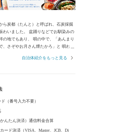
から炭都（たんと）と呼ばれ、石炭採掘
賑わいました。 盆踊りなどでお馴染みの
祥の地でもあり、 唄の中で、「あんまり
で、さぞやお月さん煙たかろ」と 唄われ
煙突」や「伊田竪坑櫓」、 また、国内初
自治体紹介をもっと見る
界の記憶に登録された 「山本作兵衛コレ
ど、 数々の炭坑遺産を有する自然・歴
 御支援いただいた寄附金
ちづくり及び市民のために効果的に 活用
法
きますので、 本市に対します応援をよろ
ます。
 カード（番号入力不要）
高
（auかんたん決済）通信料金合算
ード決済（VISA、Master、JCB、Di