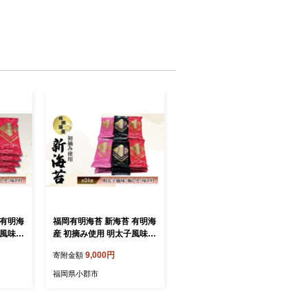
 有明海
福岡有明海苔 新海苔 有明海
子風味・
産 初摘み使用 明太子風味・
ット 海
梅しそ・味のり 24セット 海
9,000円
寄附金額
苔 のり
福岡県小郡市