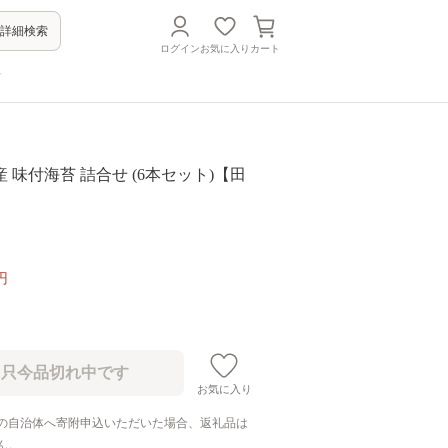
詳細検索
ログイン
お気に入り
カート
方
 味付海苔 詰合せ (6本セット)【田
円
お気に入り
の自治体へ寄附申込いただいた場合、返礼品は
ん。