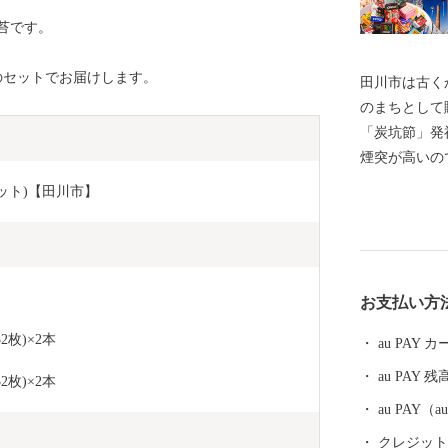
苔です。
のセットでお届けします。
田川市は古く
のまちとして
「炭坑節」発
煙突が高いの
ている「二本
セット)【田川市】
のユネスコ世
クション」な
史・文化が薫るまちです。
は、本市のま
お支払い方
させていただ
しくお願いし
枚)×2本
au PAY
au PAY 残
枚)×2本
au PAY
クレジットカ