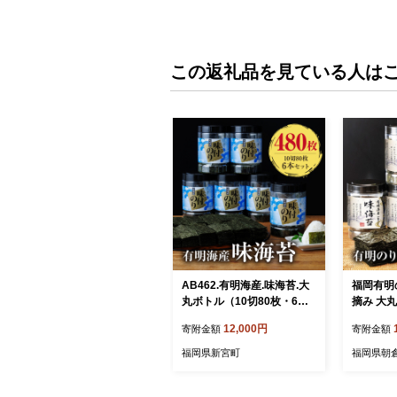
この返礼品を見ている人は
AB462.有明海産.味海苔.大
福岡有明
丸ボトル（10切80枚・6本
摘み 大丸
セット）【福岡有明のり】
切80枚 
12,000円
寄附金額
寄附金額
福岡県新宮町
福岡県朝