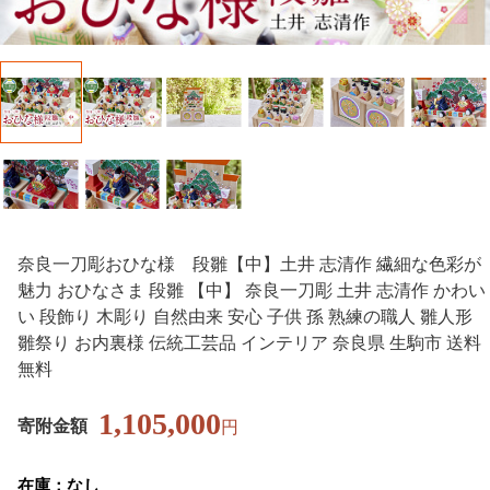
奈良一刀彫おひな様 段雛【中】土井 志清作 繊細な色彩が
魅力 おひなさま 段雛 【中】 奈良一刀彫 土井 志清作 かわい
い 段飾り 木彫り 自然由来 安心 子供 孫 熟練の職人 雛人形
雛祭り お内裏様 伝統工芸品 インテリア 奈良県 生駒市 送料
無料
1,105,000
寄附金額
円
在庫：なし