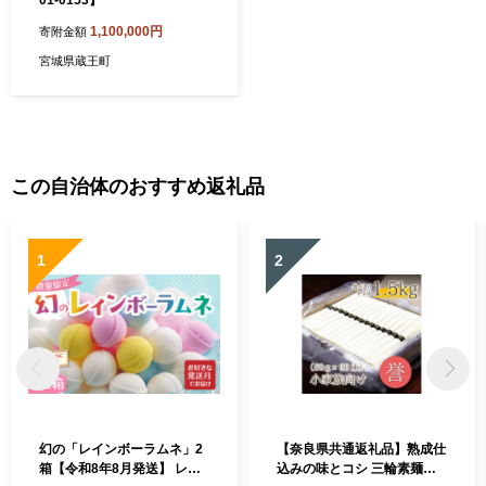
1,100,000円
寄附金額
宮城県蔵王町
この自治体のおすすめ返礼品
1
2
幻の「レインボーラムネ」2
【奈良県共通返礼品】熟成仕
箱【令和8年8月発送】 レイ
込みの味とコシ 三輪素麺