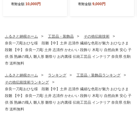
ンボーラムネ 華やかな彩り
【誉】1.5kg 少人数向け食べ
10,000円
9,000円
寄附金額
寄附金額
インスタ映え かわいい ラム
きりサイズ そうめん ソーメ
ネ 幻 ギフト 大人気 お菓子
ン 素麺 手延べ麺 乾麺 贈答
スイーツ おやつ 駄菓子 数量
プレゼント 小家族 食べきり
限定 国産 製菓 菓子 やみつき
ダンボール包装 奈良県 生駒
甘酸っぱい カリカリ ふんわ
市
り トロッ お取り寄せ 奈良県
ふるさと納税ホーム
工芸品・装飾品
その他伝統技術
生駒市 送料無料
奈良一刀彫おひな様 段雛【中】土井 志清作 繊細な色彩が魅力 おひなさま
段雛 【中】 奈良一刀彫 土井 志清作 かわいい 段飾り 木彫り 自然由来 安心 子
供 孫 熟練の職人 雛人形 雛祭り お内裏様 伝統工芸品 インテリア 奈良県 生駒
市 送料無料
ふるさと納税ホーム
ランキング
工芸品・装飾品ランキング
その他伝統技術ランキング
奈良一刀彫おひな様 段雛【中】土井 志清作 繊細な色彩が魅力 おひなさま
段雛 【中】 奈良一刀彫 土井 志清作 かわいい 段飾り 木彫り 自然由来 安心 子
供 孫 熟練の職人 雛人形 雛祭り お内裏様 伝統工芸品 インテリア 奈良県 生駒
市 送料無料