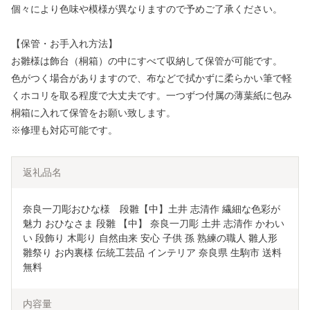
個々により色味や模様が異なりますので予めご了承ください。
【保管・お手入れ方法】
お雛様は飾台（桐箱）の中にすべて収納して保管が可能です。
色がつく場合がありますので、布などで拭かずに柔らかい筆で軽
くホコリを取る程度で大丈夫です。一つずつ付属の薄葉紙に包み
桐箱に入れて保管をお願い致します。
※修理も対応可能です。
返礼品名
奈良一刀彫おひな様　段雛【中】土井 志清作 繊細な色彩が
魅力 おひなさま 段雛 【中】 奈良一刀彫 土井 志清作 かわい
い 段飾り 木彫り 自然由来 安心 子供 孫 熟練の職人 雛人形 
雛祭り お内裏様 伝統工芸品 インテリア 奈良県 生駒市 送料
無料
内容量