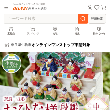
Pontaポイントでふるさと納税
詳細検索
返礼品
ランキング
地域
特集
初めての方
オンラインワンストップ申請対象
奈良県生駒市