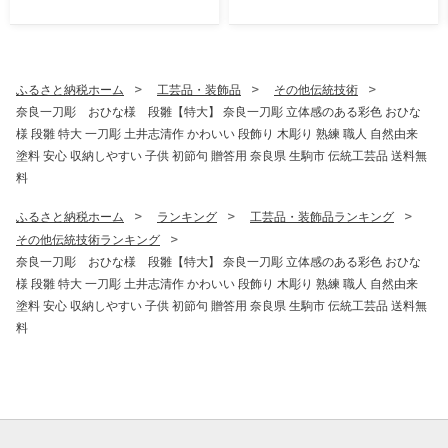
ネ 幻 ギフト 大人気 お菓子
ン 素麺 手延べ麺 乾麺 贈答
スイーツ おやつ 駄菓子 数量
プレゼント 小家族 食べきり
限定 国産 製菓 菓子 やみつき
ダンボール包装 奈良県 生駒
甘酸っぱい カリカリ ふんわ
市
り トロッ お取り寄せ 奈良県
ふるさと納税ホーム
工芸品・装飾品
その他伝統技術
生駒市 送料無料
奈良一刀彫 おひな様 段雛【特大】 奈良一刀彫 立体感のある彩色 おひな
様 段雛 特大 一刀彫 土井志清作 かわいい 段飾り 木彫り 熟練 職人 自然由来
塗料 安心 収納しやすい 子供 初節句 贈答用 奈良県 生駒市 伝統工芸品 送料無
料
ふるさと納税ホーム
ランキング
工芸品・装飾品ランキング
その他伝統技術ランキング
奈良一刀彫 おひな様 段雛【特大】 奈良一刀彫 立体感のある彩色 おひな
様 段雛 特大 一刀彫 土井志清作 かわいい 段飾り 木彫り 熟練 職人 自然由来
塗料 安心 収納しやすい 子供 初節句 贈答用 奈良県 生駒市 伝統工芸品 送料無
料