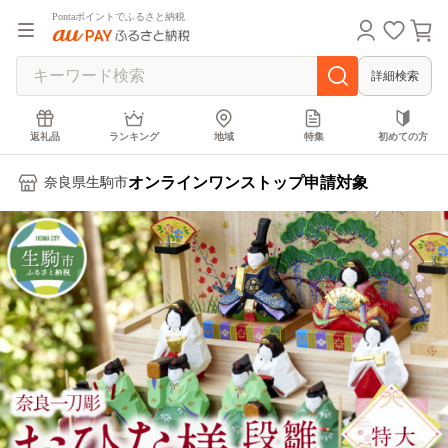
Pontaポイントでふるさと納税
詳細検索
返礼品
ランキング
地域
特集
初めての方
オンラインワンストップ申請対象
奈良県生駒市