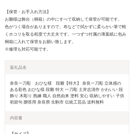
【保管・お手入れ方法】
お雛様は飾台（桐箱）の中にすべて収納して保管が可能です。
色がつく場合がありますので、布などで拭かずに柔らかい筆で軽
くホコリを取る程度で大丈夫です。一つずつ付属の薄葉紙に包み
桐箱に入れて保管をお願い致します。
※修理も対応可能です。
返礼品名
奈良一刀彫　おひな様　段雛【特大】 奈良一刀彫 立体感の
ある彩色 おひな様 段雛 特大 一刀彫 土井志清作 かわいい 段
飾り 木彫り 熟練 職人 自然由来 塗料 安心 収納しやすい 子供 
初節句 贈答用 奈良県 生駒市 伝統工芸品 送料無料
内容量
【サイズ】