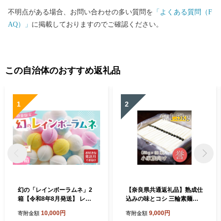
不明点がある場合、お問い合わせの多い質問を
「よくある質問（F
AQ）」
に掲載しておりますのでご確認ください。
この自治体のおすすめ返礼品
1
2
幻の「レインボーラムネ」2
【奈良県共通返礼品】熟成仕
箱【令和8年8月発送】 レイ
込みの味とコシ 三輪素麺
ンボーラムネ 華やかな彩り
【誉】1.5kg 少人数向け食べ
10,000円
9,000円
寄附金額
寄附金額
インスタ映え かわいい ラム
きりサイズ そうめん ソーメ