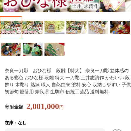
奈良一刀彫 おひな様 段雛【特大】 奈良一刀彫 立体感の
ある彩色 おひな様 段雛 特大 一刀彫 土井志清作 かわいい 段
飾り 木彫り 熟練 職人 自然由来 塗料 安心 収納しやすい 子供
初節句 贈答用 奈良県 生駒市 伝統工芸品 送料無料
2,001,000
寄附金額
円
在庫：なし