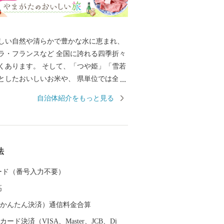
しい自然や清らかで豊かな水に恵まれ、
ラ・フランスなど 全国に誇れる四季折々
くあります。 そして、「つや姫」「雪若
としたおいしいお米や、 県単位では全国
示制度(ＧＩ)「山形」の指定を受けた日
自治体紹介をもっと見る
日本一美食・美酒県やまがた」にふさわ
慢です。 また、最上川舟運によって伝え
技術を磨き、研ぎ澄まされてきた多くの
芸品があります。 さらに、豊かな自然に
法
浴や果物狩り、スキーなど、四季を通じ
、楽しんでいただけるレジャーも目白押
 カード（番号入力不要）
んな山形県への旅を一層豊かなものにする
高
。山形県は、全ての市町村に温泉が湧出
に囲まれた温泉、近代的な大型旅館が立
（auかんたん決済）通信料金合算
湯治の温泉、海沿いの温泉など、様々なタ
ード決済（VISA、Master、JCB、Di