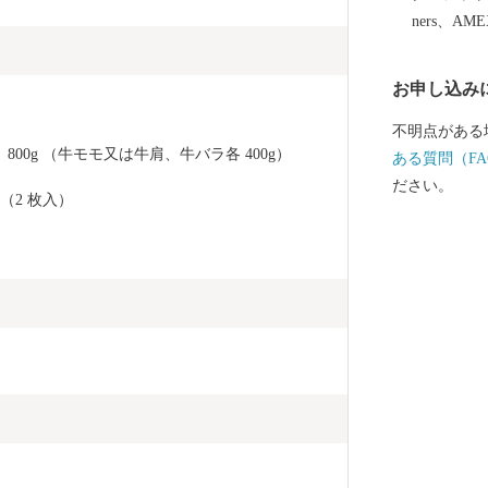
イプの温泉を
ners、AM
機に山形へお
自然をお楽し
お申し込み
不明点がある
800g （牛モモ又は牛肩、牛バラ各 400g）
ある質問（FA
ださい。
（2 枚入）