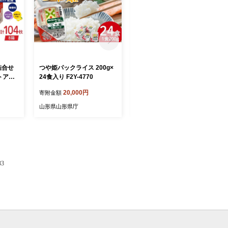
詰合せ
つや姫パックライス 200g×
【訳あり】ご自宅用 山形県
トアイ
24食入り F2Y-4770
産ラ・フランス 10kg FSY-2
熱シー
896
20,000円
16,000円
寄附金額
寄附金額
2Y-61
山形県山形県庁
山形県山形県庁
3