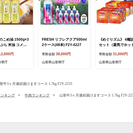
こめ油 1500g×3
FRESH リフレアクア500ml
《めぐりズム》 4種
ぶら 米油 コメ油
2ケース(48本) F2Y-4227
セット（蒸気でホッ
め物 サラダ 山形
マスク3種+蒸気の温
12,000円
38,000円
31,000円
寄附金額
寄附金額
 食用オイル 調理
ト 各2箱） 計104枚 F
 山形県 F2Y-1730
37
形県庁
山形県山形県庁
山形県山形県庁
形牛3ヶ月連続届けますコース 1.7kg F2Y-2233
ランキング
牛肉ランキング
山形牛3ヶ月連続届けますコース 1.7kg F2Y-223