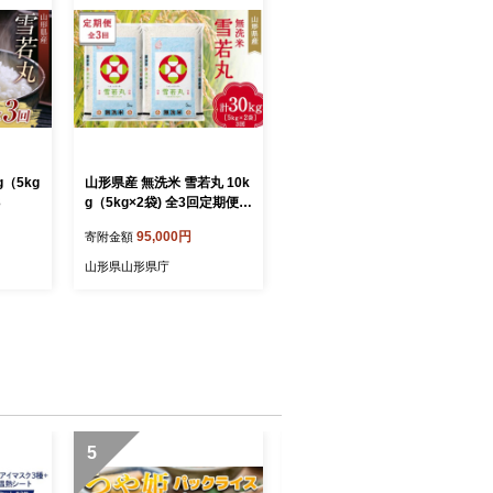
g（5kg
山形県産 無洗米 雪若丸 10k
3
g（5kg×2袋) 全3回定期便 F
2Y-3912
95,000円
寄附金額
山形県山形県庁
5
6