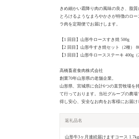
きめ細かい霜降り肉の風味の良さ、脂質
とろけるようなまろやかさが特徴のロー
ラ肉を定期便でお届けします。
【1 回目】山形牛ロースすき焼 500g
【2 回目】山形牛すき焼セット（2種） 80
【3 回目】山形牛ロースステーキ 400g（
高橋畜産食肉株式会社
創業70年山形県の老舗企業。
山形県、宮城県に合計6つの直営牧場を
て行っております。当社グループの農場
得し安心、安全なお肉をお客様にお届け
返礼品名
山形牛3ヶ月連続届けますコース 1.7kg F