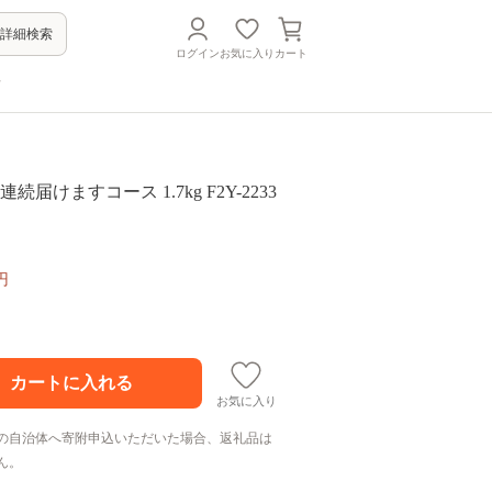
詳細検索
ログイン
お気に入り
カート
方
続届けますコース 1.7kg F2Y-2233
円
お気に入り
の自治体へ寄附申込いただいた場合、返礼品は
ん。