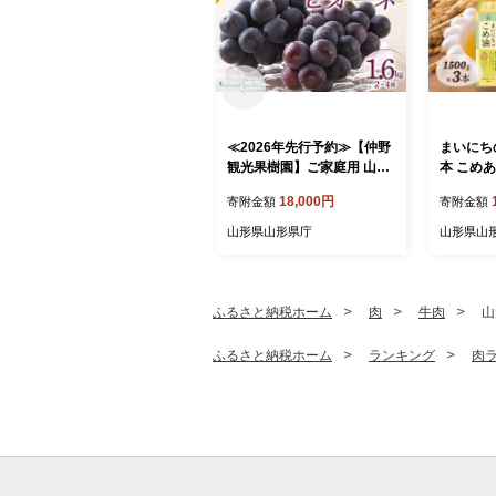
≪2026年先行予約≫【仲野
まいにちの
観光果樹園】ご家庭用 山形
本 こめあ
県産 ピオーネ 1.6kg(2~4房)
揚げ物 炒
18,000円
寄附金額
寄附金額
種無し ぶどう 2026年8月下
県 食用油
旬から順次発送 F2Y-5456
油 油 食品
山形県山形県庁
山形県山
ふるさと納税ホーム
肉
牛肉
山
ふるさと納税ホーム
ランキング
肉