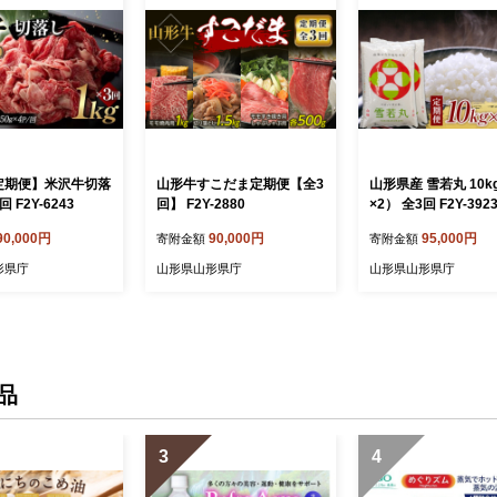
定期便】米沢牛切落
山形牛すこだま定期便【全3
山形県産 雪若丸 10k
回 F2Y-6243
回】 F2Y-2880
×2） 全3回 F2Y-392
90,000円
90,000円
95,000円
寄附金額
寄附金額
形県庁
山形県山形県庁
山形県山形県庁
品
3
4