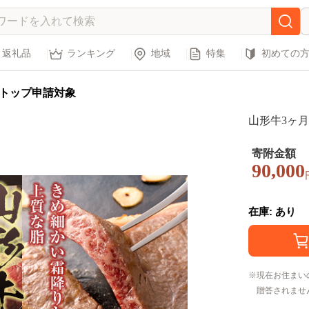
返礼品
ランキング
地域
特集
初めての
トップ申請対象
山形牛3ヶ月連
寄附金額
90,000
在庫: あり
現在お住まい
贈答されませ