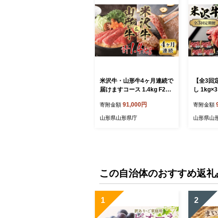
米沢牛・山形牛4ヶ月連続で
【全3回
届けますコース 1.4kg F2Y-
し 1kg×3
2236
91,000円
寄附金額
寄附金額
山形県山形県庁
山形県山
この自治体のおすすめ返礼
1
2