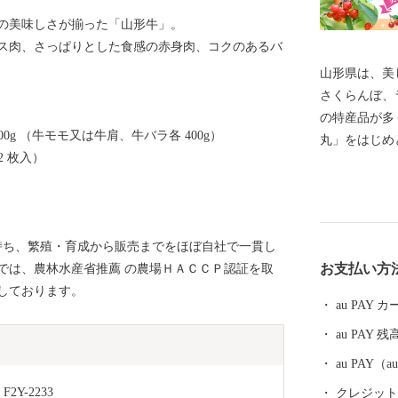
の美味しさが揃った「山形牛」。
ス肉、さっぱりとした食感の赤身肉、コクのあるバ
山形県は、美
さくらんぼ、
の特産品が多
0g （牛モモ又は牛肩、牛バラ各 400g）
丸」をはじめ
2 枚入）
初の地理的表
本酒など、「
しい逸品も自
られた上方の
持ち、繁殖・育成から販売までをほぼ自社で一貫し
素晴らしい工
お支払い方
では、農林水産省推薦 の農場ＨＡＣＣＰ認証を取
恵まれ、海水
しております。
て山形を感じ
au PAY
しです。 そ
au PAY 残
のが温泉です
し、山や渓谷
au PAY
並ぶ温泉、 
2Y-2233
クレジットカ