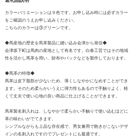
返礼品説明
カラーバリエーションは９色です。お申し込み時には必ずカラー
をご確認のうえお申し込みください。
こちらのカラーは③グリーンです。
◆馬産地の歴史を馬革製品に縫い込み会津から発信◆
会津坂下町は馬肉の産地として有名です。白春工芸ではその地域
性を活かし馬革を用い、財布やバックなどを製作しております。
◆馬革の特徴◆
馬革は皮下脂肪が少ないため、薄くしなやかになめすことができ
ます。そのため柔らかいうえに弾力性もあるので手触りよく、軽
くて丈夫で使い心地の良い商品に仕上げることができます。
馬革製名刺入れは、しなやかで柔らかい手触りで使い込むほどに
革の味わいがでてきます。
シンプルながらも上品な存在感で、男女兼用で飽きがこないデザ
インの名刺入れですのでプレゼントにも最適です。