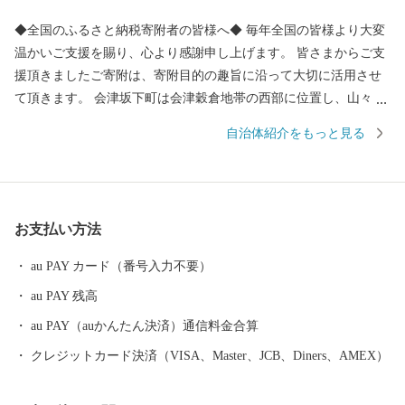
◆全国のふるさと納税寄附者の皆様へ◆ 毎年全国の皆様より大変
温かいご支援を賜り、心より感謝申し上げます。 皆さまからご支
援頂きましたご寄附は、寄附目的の趣旨に沿って大切に活用させ
て頂きます。 会津坂下町は会津穀倉地帯の西部に位置し、山々と
豊かな水資源に囲まれた稲づくりの盛んな町です。 主に米・馬刺
自治体紹介をもっと見る
しの産地としても全国的に知られており、馬刺しはその鮮やかな
桜色から『桜刺し』とも称されることもあり会津坂下町自慢のひ
と品です。 さらに、肥よくな田んぼで育てたコシヒカリなど銘柄
米は、甘み・食感共に毎年『特Ａ』でその美味しさは格別で、毎
お支払い方法
日食べるご飯だからこそ美味しく安全なお米を召し上がってくだ
さい。 また、大人お洒落な名刺入れなど馬の革を使った製品も他
au PAY カード（番号入力不要）
ではなかなか手に入らない逸品揃いです。 清酒蔵元さんも活発
au PAY 残高
で、清らかな水で育てられた酒米を使った清酒は辛党の方でなく
ても納得の大変美味しいお酒が目白押しです。 日本酒党なら是非
au PAY（auかんたん決済）通信料金合算
とも飲んでいただきたい全国的な銘柄のお酒もご準備しておりま
クレジットカード決済（VISA、Master、JCB、Diners、AMEX）
す。 濃厚クリーミィでミルキーなヨーグルトや、清酒と組み合わ
せて作ったヨーグルトのお酒などは女性の方にも人気のお品。 こ