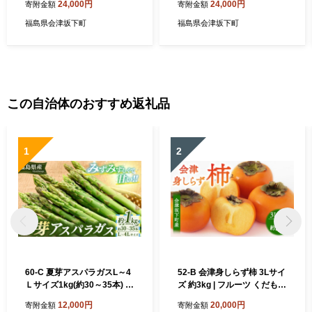
24,000円
24,000円
寄附金額
寄附金額
福島県会津坂下町
福島県会津坂下町
この自治体のおすすめ返礼品
1
2
60-C 夏芽アスパラガスL～4
52-B 会津身しらず柿 3Lサイ
Ｌサイズ1kg(約30～35本) ※
ズ 約3kg | フルーツ くだもの
2026年7月～発送
果物 柿 かき カキ 産地直送
12,000円
20,000円
寄附金額
寄附金額
福島県 会津坂下町 ※2026年