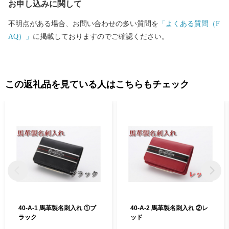
お申し込みに関して
のほかにも、二百年もの歴史のある醸造さんが作る味噌や醤油な
どの発酵食品の数々。 山々に囲まれた寒暖差のある土地でつくら
不明点がある場合、お問い合わせの多い質問を
「よくある質問（F
れた、甘くてみずみずしい季節の野菜や果物等多数提供いたして
AQ）」
に掲載しておりますのでご確認ください。
おります。 さらには、伝統的な手仕事の工芸品から日本中で人気
の最新ビーズクッションなど取り揃えております。 地域産業を盛
り立てるため、事業者さんはじめ会津坂下町も一丸となって頑張
っておりますので、皆様の変わらぬご支援を賜りますようお願い
この返礼品を見ている人はこちらもチェック
申し上げます。 会
津坂下町長 古 川 庄 平
40-A-1 馬革製名刺入れ ①ブ
40-A-2 馬革製名刺入れ ②レ
ラック
ッド