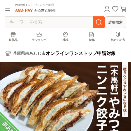
Pontaポイントでふるさと納税
詳細検索
返礼品
ランキング
地域
特集
初めての方
オンラインワンストップ申請対象
兵庫県南あわじ市