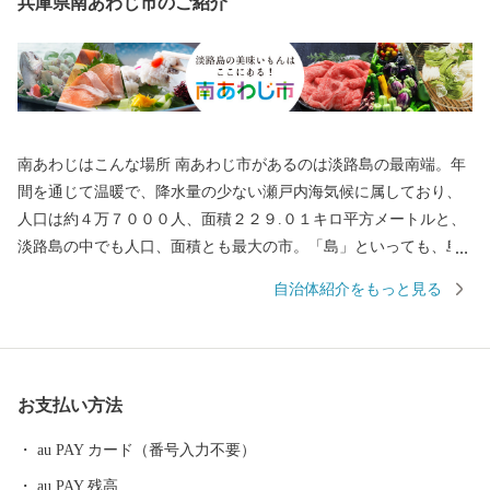
兵庫県南あわじ市のご紹介
南あわじはこんな場所 南あわじ市があるのは淡路島の最南端。年
間を通じて温暖で、降水量の少ない瀬戸内海気候に属しており、
人口は約４万７０００人、面積２２９.０１キロ平方メートルと、
淡路島の中でも人口、面積とも最大の市。「島」といっても、島
の両端は橋とつながっています。 神戸や大阪、四国からもアクセ
自治体紹介をもっと見る
スしやすく、高速バスだと、京阪神から約２時間。徳島方面から
約１時間です。 そんな南あわじ市は多彩な農畜水産物の産地とし
て、その生産とＰＲに力を入れています。
お支払い方法
au PAY カード（番号入力不要）
au PAY 残高