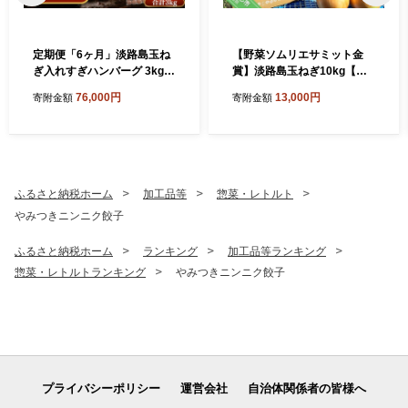
定期便「6ヶ月」淡路島玉ね
【野菜ソムリエサミット金
ぎ入れすぎハンバーグ 3kg
賞】淡路島玉ねぎ10kg【仲
（150ｇ×20個）冷凍
田青果の淡路島いち玉ねぎ】
76,000円
13,000円
寄附金額
寄附金額
ふるさと納税ホーム
加工品等
惣菜・レトルト
やみつきニンニク餃子
ふるさと納税ホーム
ランキング
加工品等ランキング
惣菜・レトルトランキング
やみつきニンニク餃子
プライバシーポリシー
運営会社
自治体関係者の皆様へ