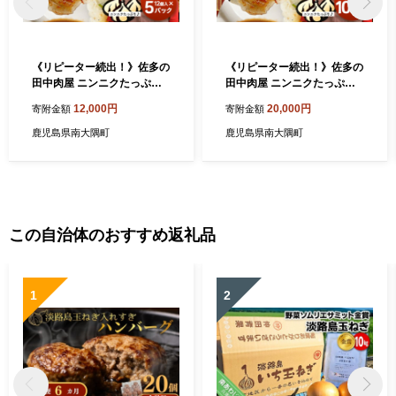
《リピーター続出！》佐多の
《リピーター続出！》佐多の
田中肉屋 ニンニクたっぷり
田中肉屋 ニンニクたっぷり
やみつき餃子 60個 (12個入
やみつき餃子 120個（12個
12,000円
20,000円
寄附金額
寄附金額
り×5パック) TA-401 | ぎょう
入り×10パック） 餃子のタレ
ざ 餃子 ギョウザ 豚肉 ひき肉
付き TA-402 | ぎょうざ 餃子
鹿児島県南大隅町
鹿児島県南大隅町
にんにく スタミナ餃子 焼く
ギョウザ 豚肉 ひき肉 にんに
だけ 簡単 小分け 大容量 手作
く スタミナ餃子 焼くだけ 簡
り お惣菜 おかず 冷凍 鹿児島
単 小分け 大容量 手作り お惣
県 南大隅町 田中精肉店
菜 おかず 冷凍 鹿児島県 南大
隅町 田中精肉店
この自治体のおすすめ返礼品
1
2