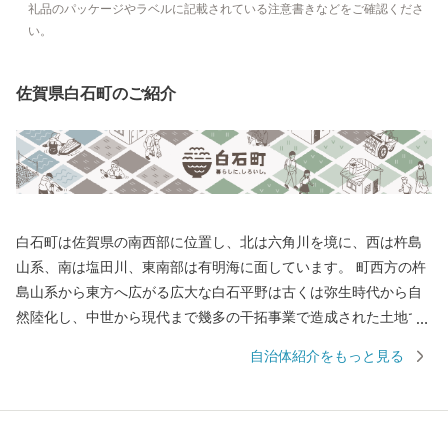
礼品のパッケージやラベルに記載されている注意書きなどをご確認くださ
い。
佐賀県白石町のご紹介
白石町は佐賀県の南西部に位置し、北は六角川を境に、西は杵島
山系、南は塩田川、東南部は有明海に面しています。 町西方の杵
島山系から東方へ広がる広大な白石平野は古くは弥生時代から自
然陸化し、中世から現代まで幾多の干拓事業で造成された土地で
す。特色としては粘室土壌で、米・麦・野菜・施設園芸等の農業
自治体紹介をもっと見る
好適地帯となっています。また、六角川や塩田川をはじめとする
川は、地域にうるおいを与えながら、宝の海とも言われる有明海
に注いでいます。 多くの農産品がありますが、特産品である玉ね
ぎやれんこんはともに佐賀県一の生産量を誇り、東京をはじめ全