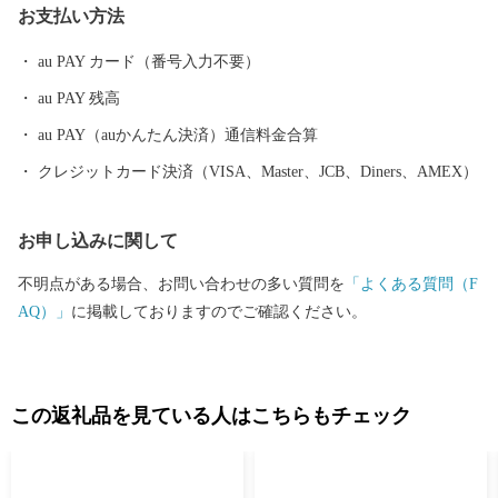
お支払い方法
国各地へ出荷され、品質の良さ、美味しさで好評です。 また、有
明海で生産される海苔も好評で、ほかにも、キャベツ、アスパ
au PAY カード（番号入力不要）
ラ、イチゴ（さがほのか）さらに牛の肥育（佐賀牛）も盛んで
au PAY 残高
す。さらに新しい産物や6次産業化にも積極的に取り組んでいま
す。 白石町は、山と平野、川と海といった美しく個性豊かな自然
au PAY（auかんたん決済）通信料金合算
が一体として揃っています。
クレジットカード決済（VISA、Master、JCB、Diners、AMEX）
お申し込みに関して
不明点がある場合、お問い合わせの多い質問を
「よくある質問（F
AQ）」
に掲載しておりますのでご確認ください。
この返礼品を見ている人はこちらもチェック