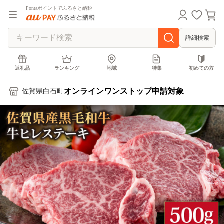
Pontaポイントでふるさと納税
詳細検索
返礼品
ランキング
地域
特集
初めての方
オンラインワンストップ申請対象
佐賀県白石町