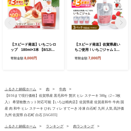
【スピード発送】いちごシロ
【スピード発送】佐賀県産い
ップ 180ml×3本 【8/12ICH
ちご使用！いちごジャム 150
IGOFARM】シロップ いちご
ml×3パック【8/12ICHIGOFA
8,000円
7,000円
寄附金額
寄附金額
シロップ いちご イチゴ 苺 い
RM】いちごジャム イチゴジ
ちごミルク 牛乳 いちごソー
ャム いちご イチゴ 苺 ジャム
ダ フルーツ ソース 朝食 ヨー
フルーツ ソース 朝食 トース
グルト アイス 加工品 簡単 国
ト ギフト ヨーグルト アイス
産 九州産 佐賀県 佐賀 白石町
加工品 パウチ 簡単 国産 九州
白石 [IBR012]
産 佐賀県 佐賀 白石町 白石 [I
ふるさと納税ホーム
肉
牛肉
BR010]
【8/16まで現行価格】佐賀県産 黒毛和牛 贅沢 ヒレ ステーキ 500g（2～3枚
入） 希望枚数カット対応可能【いろは精肉店】佐賀県産 佐賀産和牛 牛肉 国
産 肉 和牛 ヒレ ステーキ ひれ フィレ すてーき 冷凍 白石町 九州 人気 高評価
九州 佐賀県 白石町 白石 [IAG035]
ふるさと納税ホーム
ランキング
肉ランキング