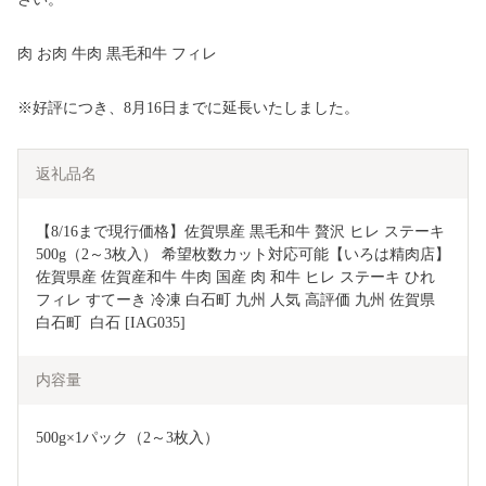
肉 お肉 牛肉 黒毛和牛 フィレ
※好評につき、8月16日までに延長いたしました。
返礼品名
【8/16まで現行価格】佐賀県産 黒毛和牛 贅沢 ヒレ ステーキ 
500g（2～3枚入） 希望枚数カット対応可能【いろは精肉店】
佐賀県産 佐賀産和牛 牛肉 国産 肉 和牛 ヒレ ステーキ ひれ 
フィレ すてーき 冷凍 白石町 九州 人気 高評価 九州 佐賀県 
白石町  白石 [IAG035]
内容量
500g×1パック（2～3枚入）