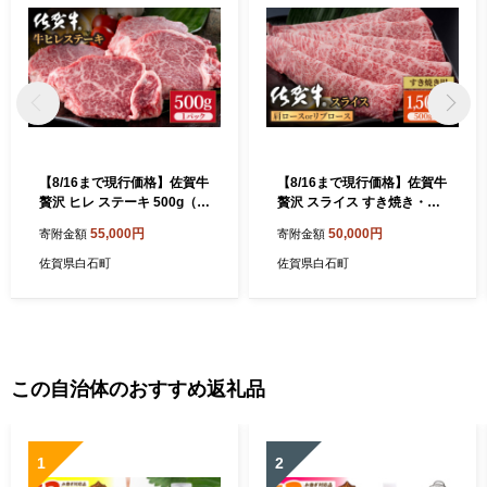
【8/16まで現行価格】佐賀牛
【8/16まで現行価格】佐賀牛
贅沢 ヒレ ステーキ 500g（2
贅沢 スライス すき焼き・し
～3枚入） 希望枚数カット対
ゃぶしゃぶ用 肩ロースorリ
55,000円
50,000円
寄附金額
寄附金額
応可能【いろは精肉店】佐賀
ブロース 1500g（500g×3パ
県産 佐賀牛 牛肉 国産 肉 和
ック）【いろは精肉店】佐賀
佐賀県白石町
佐賀県白石町
牛 ヒレ ステーキ ひれ フィレ
県産 佐賀牛 牛肉 国産 肉 和
すてーき 冷凍 白石町 九州 人
牛 すき焼き しゃぶしゃぶ す
気 高評価 九州 佐賀県 白石町
きやき 冷凍 九州 人気 高評価
白石 [IAG037]
九州 佐賀県 白石町 白石 [IAG
058]
この自治体のおすすめ返礼品
1
2