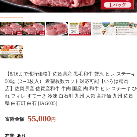
【8/16まで現行価格】佐賀県産 黒毛和牛 贅沢 ヒレ ステーキ
500g（2～3枚入） 希望枚数カット対応可能【いろは精肉
店】佐賀県産 佐賀産和牛 牛肉 国産 肉 和牛 ヒレ ステーキ ひ
れ フィレ すてーき 冷凍 白石町 九州 人気 高評価 九州 佐賀
県 白石町 白石 [IAG035]
55,000
寄附金額
円
在庫: あり