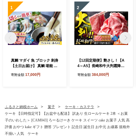
1
2
真鯛 マダイ 魚 ブロック 刺身
【12回定期便】艶さし！【A
【土日お届け】 真鯛 堪能 5
4～A5】長崎和牛大判霜降り
点セット 鯛 タイ ＜大島水産
贅沢切り落とし 計1.5kg（25
17,000円
384,000円
寄附金額
寄附金額
種苗＞ [CBW005] 長崎 西海
0g×6パック）＜株式会社ME
新鮮 真鯛 たい タイ 魚 刺身 s
AT PLUS＞ [CFT087]
akana ブロック お取り寄せ
魚 鯛 タイ ブロック tai 刺身
たい 魚 刺身 sashimi ブロッ
ク 贈答 ギフト 冷蔵 美味しい
ふるさと納税ホーム
菓子
ケーキ・カステラ
おいしい 海の幸 海産物 魚介
ケーキ 【日時指定可】【お盆中も配送】 訳あり 生ロールケーキ 2本 ＜お菓
類 カルパッチョ 鯛の煮つけ
子のいわした＞ [CAM043] ろーるけーき ケーキ スイーツ cake お菓子 人気 高
料理 お刺身 タイ 真鯛 海鮮
評価 おやつ kake ギフト 贈答 プレゼント 記念日 誕生日 お中元 お歳暮 規格外
不揃い 人気 ケーキ