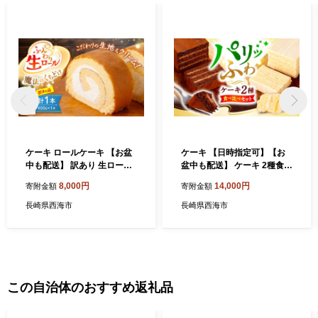
ケーキ ロールケーキ 【お盆
ケーキ 【日時指定可】【お
中も配送】 訳あり 生ロール
盆中も配送】 ケーキ 2種食べ
ケーキ 1本 【日時指定可】＜
比べ（チョコ/バター 各1個）
8,000円
14,000円
寄附金額
寄附金額
お菓子のいわした＞ [CAM04
ケーキ けーき ＜お菓子のい
5] ロールケーキ ケーキ スイ
わした＞ [CAM064] 長崎 西
長崎県西海市
長崎県西海市
ーツ お菓子 おやつ cake 人
海 ケーキ スイーツ おやつ 贈
気 高評価 ギフト kake 贈答
答 kake プレゼント ギフト c
プレゼント 記念日 誕生日 1
ake 誕生日ケーキ 記念日 お
万円 10000円 1万円以下 100
中元 お歳暮 お取り寄せケー
00円以下 お中元 お歳暮 規格
キ けーき スイーツ お菓子 チ
外 不揃い
ョコレート バレンタイン バ
この自治体のおすすめ返礼品
ターケーキ cake お土産