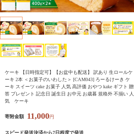
ケーキ 【日時指定可】【お盆中も配送】 訳あり 生ロールケ
ーキ 2本 ＜お菓子のいわした＞ [CAM043] ろーるけーき ケ
ーキ スイーツ cake お菓子 人気 高評価 おやつ kake ギフト 贈
答 プレゼント 記念日 誕生日 お中元 お歳暮 規格外 不揃い 人
気 ケーキ
11,000
寄附金額
円
スピード発送
決済から7日程度で発送