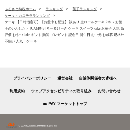
ふるさと納税ホーム
ランキング
菓子ランキング
ケーキ・カステラランキング
ケーキ 【日時指定可】【お盆中も配送】 訳あり 生ロールケーキ 2本 ＜お菓
子のいわした＞ [CAM043] ろーるけーき ケーキ スイーツ cake お菓子 人気 高
評価 おやつ kake ギフト 贈答 プレゼント 記念日 誕生日 お中元 お歳暮 規格外
不揃い 人気 ケーキ
プライバシーポリシー
運営会社
自治体関係者の皆様へ
利用規約
ウェブアクセシビリティの取り組み
お問い合わせ
au PAY マーケットトップ
© 2016 KDDI/au Commerce & Life, Inc.