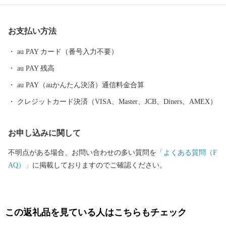
自然のおかげで海の幸や山の幸がたくさんあり、「みかん」や
「ゆで干し大根」、「伊勢海老」や「ゑべすタコ」、「うず潮カ
お支払い方法
キ」など、四季折々の旬の食材に恵まれています。甘くとろける
美味しさの「原口みかん」や大村湾で育った旨みたっぷりの「う
au PAY カード（番号入力不要）
ず潮カキ」や「伊勢海老」が有名です。
au PAY 残高
au PAY（auかんたん決済）通信料金合算
クレジットカード決済（VISA、Master、JCB、Diners、AMEX）
お申し込みに関して
不明点がある場合、お問い合わせの多い質問を
「よくある質問（F
AQ）」
に掲載しておりますのでご確認ください。
この返礼品を見ている人はこちらもチェック