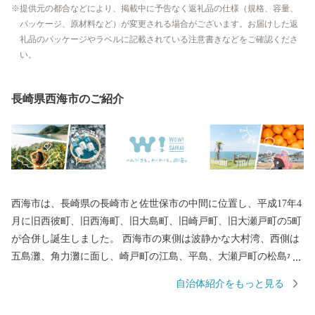
提供元の都合などにより、掲載中に予告なく返礼品の仕様（規格、容量、
パッケージ、原材料など）が変更される場合がございます。お届けした返
礼品のパッケージやラベルに記載されている注意書きなどをご確認くださ
い。
長崎県西海市のご紹介
西海市は、長崎県の長崎市と佐世保市の中間に位置し、平成17年4
月に旧西彼町、旧西海町、旧大島町、旧崎戸町、旧大瀬戸町の5町
が合併し誕生しました。 西海市の東側は波静かな大村湾、西側は
五島灘、角力灘に面し、崎戸町の江島、平島、大瀬戸町の松島な
どの島々を有しています。 また、西海国立公園、大村湾県立公
自治体紹介をもっと見る
園、西彼杵半島県立公園の３つの自然公園の指定区域があり、美
しい海岸線など優れた自然景観を有し、気候も温暖です。 豊かな