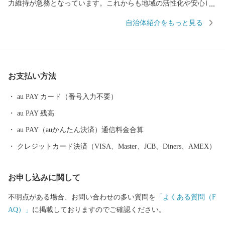
力維持が急務となっています。これからも地域の活性化や安心し
て暮らせる住環境の整備を推進しながら、豊かな地域づくりにな
自治体紹介をもっと見る
お一層努めてまいります。 東峰村は、平成２９年７月５日に発
生した九州北部豪雨により甚大な被害にあい、尊い人命・家屋や
農地も失われ、自然豊かな山里の環境が一変しました。そのよう
な中、全国より温かいご支援をいただき心より感謝申し上げま
お支払い方法
す。
au PAY カード（番号入力不要）
au PAY 残高
au PAY（auかんたん決済）通信料金合算
クレジットカード決済（VISA、Master、JCB、Diners、AMEX）
お申し込みに関して
不明点がある場合、お問い合わせの多い質問を
「よくある質問（F
AQ）」
に掲載しておりますのでご確認ください。