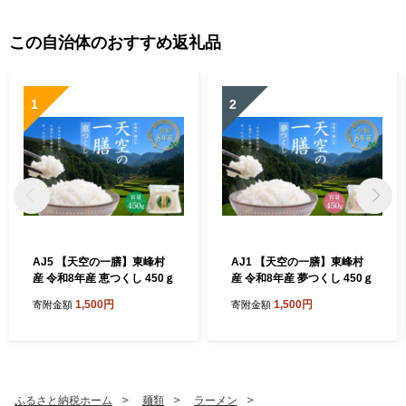
この自治体のおすすめ返礼品
1
2
AJ5 【天空の一膳】東峰村
AJ1 【天空の一膳】東峰村
産 令和8年産 恵つくし 450ｇ
産 令和8年産 夢つくし 450ｇ
1,500円
1,500円
寄附金額
寄附金額
ふるさと納税ホーム
麺類
ラーメン