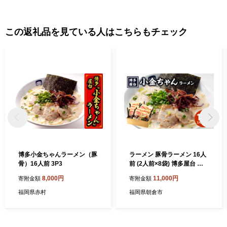
この返礼品を見ている人はこちらもチェック
博多小金ちゃんラーメン（豚
ラーメン 豚骨ラーメン 16人
骨）16人前 3P3
前 (2人前×8袋) 博多屋台 小
金ちゃん とんこつラーメン
8,000円
11,000円
寄附金額
寄附金額
豚骨 とんこつ 福岡
福岡県赤村
福岡県朝倉市