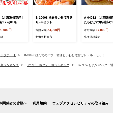
23 【北海道根室産】
B-10008 海鮮丼の具(6種盛
A-04012 【北海道
1.2kg×1尾
り)×6セット
たらばがに甲羅詰め12
P
29,000円
23,000円
14,000円
寄附金額
寄附金額
室市
北海道根室市
北海道根室市
・ホタテ・他
B-09052 ほたてのバター醤油といわし煮付けレトルトセット
貝類ランキング
アワビ・ホタテ・他ランキング
B-09052 ほたてのバ
体関係者の皆様へ
利用規約
ウェブアクセシビリティの取り組み