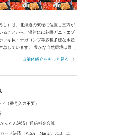
ろし）は、北海道の東端に位置し三方が
いることから、沿岸には花咲ガニ・エゾ
ホッキ貝・ナガコンブ等多種多様な水産
生息しています。 豊かな自然環境は野鳥
も知られ、日本で観察できる半数を超え
自治体紹介をもっと見る
の野鳥が観測でき、風蓮湖、春国岱、長節湖
全国各地から多くの方がバードウォッチ
います。 その他、クルーズ体験やカヌー
パス、酪農体験など、都会にはない自然
法
北海道ならではのアクティビティも人気
す。 また、根室市は「北方領土返還要求
 カード（番号入力不要）
」として、これまで長きに渡り北方四島
高
願い、市民一丸となって世論の先頭に立
開しています。 まちの再生・発展のため
（auかんたん決済）通信料金合算
ければならない課題が非常に山積してい
ード決済（VISA、Master、JCB、Di