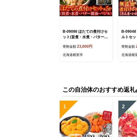
B-09086 ほたての煮付けセ
B-090
ット(旨煮・水煮・バター醤
ルトセッ
油・バジル)各5P
し・ほた
23,000円
寄附金額
寄附金額
北海道根室市
北海道根
この自治体のおすすめ返礼
1
2