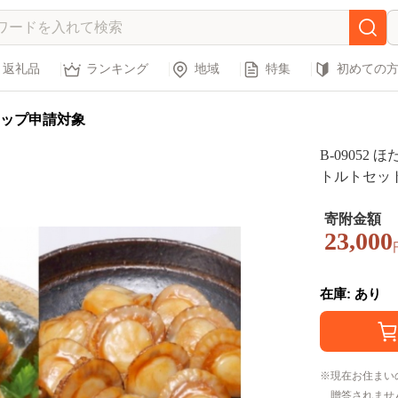
返礼品
ランキング
地域
特集
初めての
ップ申請対象
B-0905
トルトセッ
寄附金額
23,000
在庫: あり
現在お住まい
贈答されませ