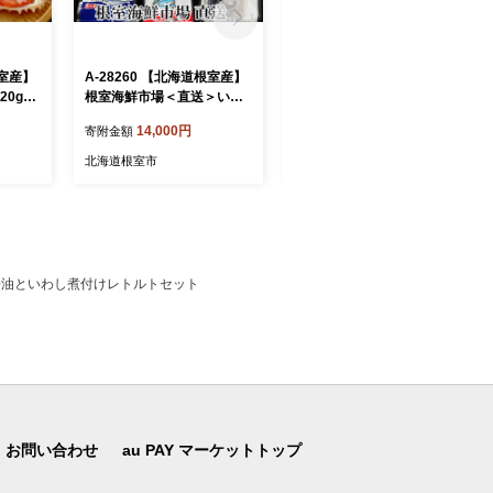
根室産】
A-28260 【北海道根室産】
A-11240 無添加天然熟成紅
0g×3
根室海鮮市場＜直送＞いか
鮭1切(約80g)真空×15P
一夜干し2枚・さんま明太4
14,000円
14,000円
寄附金額
寄附金額
尾・糠さんま9尾
北海道根室市
北海道根室市
ター醤油といわし煮付けレトルトセット
お問い合わせ
au PAY マーケットトップ