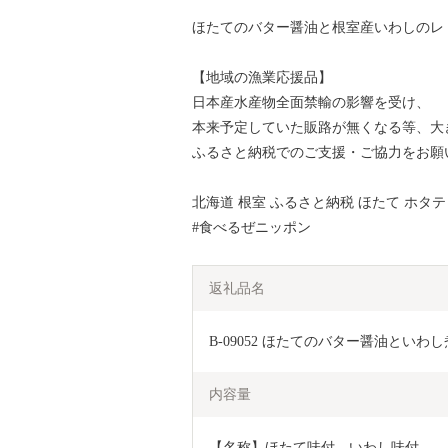
ほたてのバター醤油と根室産いわしのレ
【地域の漁業応援品】
日本産水産物全面禁輸の影響を受け、
本来予定していた販路が無くなる等、大
ふるさと納税でのご支援・ご協力をお願
北海道 根室 ふるさと納税 ほたて ホタテ
#食べるぜニッポン
返礼品名
B-09052 ほたてのバター醤油とい
内容量
【名称】ほたて味付、いわし味付