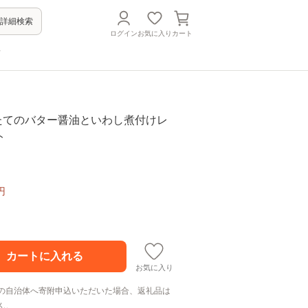
詳細検索
ログイン
お気に入り
カート
方
2 ほたてのバター醤油といわし煮付けレ
ト
円
お気に入り
の自治体へ寄附申込いただいた場合、返礼品は
ん。