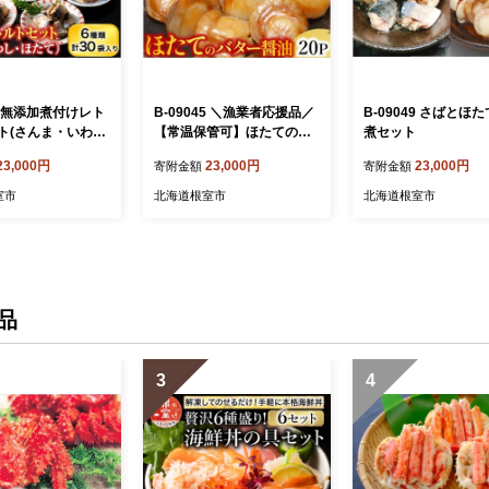
48 無添加煮付けレト
B-09045 ＼漁業者応援品／
B-09049 さばとほ
ト(さんま・いわ
【常温保管可】ほたてのバ
煮セット
て)
ター醤油20P
23,000円
23,000円
23,000円
寄附金額
寄附金額
室市
北海道根室市
北海道根室市
品
3
4