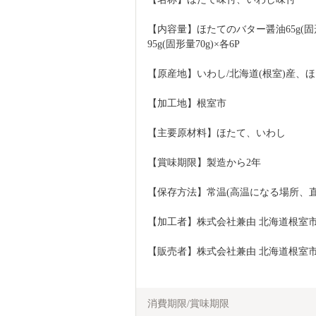
【内容量】ほたてのバター醤油65g(固形
95g(固形量70g)×各6P
【原産地】いわし/北海道(根室)産、ほ
【加工地】根室市
【主要原材料】ほたて、いわし
【賞味期限】製造から2年
【保存方法】常温(高温になる場所、
【加工者】株式会社兼由 北海道根室市
【販売者】株式会社兼由 北海道根室市
消費期限/賞味期限