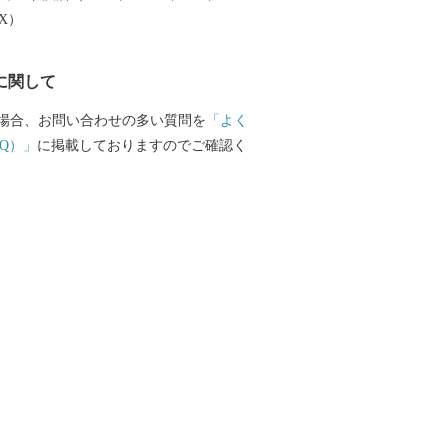
しづつまちの活性化を目指し歩みを進めて
EX）
で、今後の根室市にご注目ください。
に関して
場合、お問い合わせの多い質問を
「よく
Q）」
に掲載しておりますのでご確認く