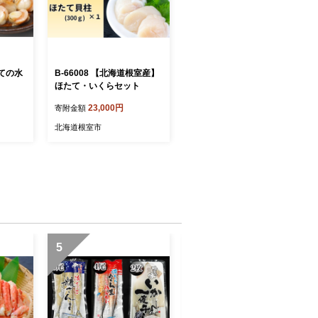
たての水
B-66008 【北海道根室産】
ほたて・いくらセット
23,000円
寄附金額
北海道根室市
5
6