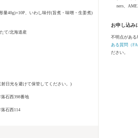
ます。 すこ
ners、AM
まいりますの
量40g)×10P、いわし味付(旨煮・味噌・生姜煮)
お申し込み
たて/北海道産
不明点がある
ある質問（FA
ださい。
直射日光を避けて保管してください。)
落石西398番地
落石西114