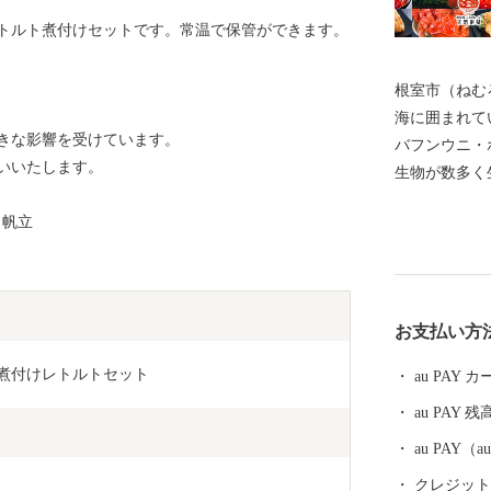
トルト煮付けセットです。常温で保管ができます。
根室市（ねむ
海に囲まれて
きな影響を受けています。
バフンウニ・
いいたします。
生物が数多く
の宝庫として
 帆立
る約330種
などには毎年
ングに訪れて
体験、フット
お支払い方
を相手にする
を呼んでいま
わし煮付けレトルトセット
au PAY
運動原点の地
au PAY 残
の早期返還を
ち、運動を展
au PAY
には解決しな
クレジットカ