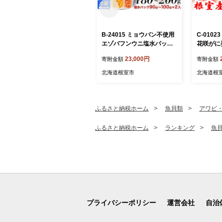
B-24015 ミョウバン不使用
C-010
エゾバフンウニ塩水パック9
花咲がに姿
0～100g×2P[11月上旬以降
23,000円
寄附金額
寄附金額
発送]
北海道根室市
北海道根
ふるさと納税ホーム
魚貝類
アワビ
ふるさと納税ホーム
ランキング
魚
プライバシーポリシー
運営会社
自治