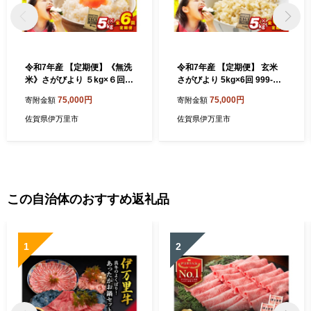
令和7年産 【定期便】《無洗
令和7年産 【定期便】 玄米
米》さがびより ５kg×６回
さがびより 5kg×6回 999-B1
999-B1054
063
75,000円
75,000円
寄附金額
寄附金額
佐賀県伊万里市
佐賀県伊万里市
この自治体のおすすめ返礼品
1
2