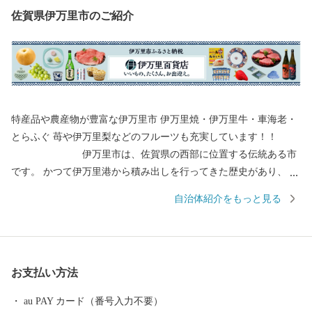
佐賀県伊万里市のご紹介
特産品や農産物が豊富な伊万里市 伊万里焼・伊万里牛・車海老・
とらふぐ 苺や伊万里梨などのフルーツも充実しています！！
伊万里市は、佐賀県の西部に位置する伝統ある市
です。 かつて伊万里港から積み出しを行ってきた歴史があり、伊
万里焼や伊万里牛、伊万里梨は全国的に有名です。 都会のような
自治体紹介をもっと見る
便利さはありませんが、心温かい人が集まり、心にゆとりある生
活を送ることができます。 自然豊かで美味しい特産品がたくさん
ある、伊万里市のふるさと納税をぜひお愉しみください。 ＜個人
情報保護方針について＞ 寄附者様からいただいた個人情報は、伊
お支払い方法
万里市が責任をもって安全に管理・保管し、第三者に譲渡・提供
することはございません。 寄附者様からいただいた個人情報は、
au PAY カード（番号入力不要）
お礼の品の発送やご連絡、いただいたふるさと納税の使い道に関