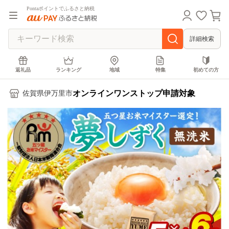
Pontaポイントでふるさと納税
詳細検索
返礼品
ランキング
地域
特集
初めての方
オンラインワンストップ申請対象
佐賀県伊万里市