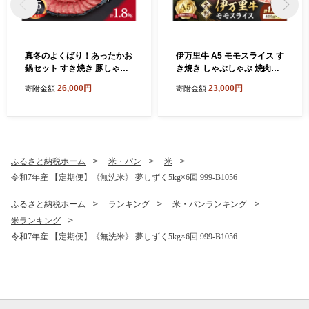
真冬のよくばり！あったかお
伊万里牛 A5 モモスライス す
鍋セット すき焼き 豚しゃぶ
き焼き しゃぶしゃぶ 焼肉用
水炊き 006-J197
1.2kg 001-J1850【黒毛和牛
26,000円
23,000円
寄附金額
寄附金額
国産 牛肉 赤身 薄切り 小分け
A5ランク すきやき 焼肉 BB
Q ギフト 贈答】
ふるさと納税ホーム
米・パン
米
令和7年産 【定期便】《無洗米》 夢しずく5kg×6回 999-B1056
ふるさと納税ホーム
ランキング
米・パンランキング
米ランキング
令和7年産 【定期便】《無洗米》 夢しずく5kg×6回 999-B1056