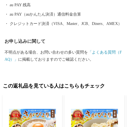
au PAY 残高
する報告、伊万里市が主催・出展するふるさと納税関連イベント
情報の提供、伊万里市のふるさと納税に関する情報提供のため、
au PAY（auかんたん決済）通信料金合算
使用させていただきます。 また、情報の提供手段としては、電子
クレジットカード決済（VISA、Master、JCB、Diners、AMEX）
メールの配信やパンフレット等の郵送をさせていただく場合がご
ざいます。 ご不明な点がございましたらご連絡ください。 【伊万
お申し込みに関して
里市ふるさと納税サポート室】 電話：0955-58-9930 ＦＡＸ：050-3
606-3441 メール：support@furusato-imari.jp ※伊万里市はふるさと
不明点がある場合、お問い合わせの多い質問を
「よくある質問（F
納税のサポート室業務と、ワンストップ特例申請受付業務を外部
AQ）」
に掲載しておりますのでご確認ください。
へ委託しております。
この返礼品を見ている人はこちらもチェック