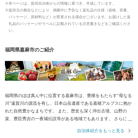
本ページは、提供自治体からの情報に基づき、作成しています。
提供元の都合などにより、掲載中に予告なく返礼品の仕様（規格、容量、
パッケージ、原材料など）が変更される場合がございます。お届けした返
礼品のパッケージやラベルに記載されている注意書きなどをご確認くださ
い。
福岡県嘉麻市のご紹介
福岡県のほぼ真ん中に位置する嘉麻市は、豊穣をもたらす“母なる
川”遠賀川の源流を有し、日本山岳遺産である嘉穂アルプスに抱か
れた自然豊かなまちです。 また、歴史も深く沖出古墳、山野の
楽、豊臣秀吉の一夜城伝説等がある地域でもあります。 さらに、
自然を生かし丁寧に作られる嘉麻市ならではの特産品は、どれも
自治体紹介をもっと見る
生産者のこだわりが詰まった逸品ばかり。 豊かな自然と深い歴史