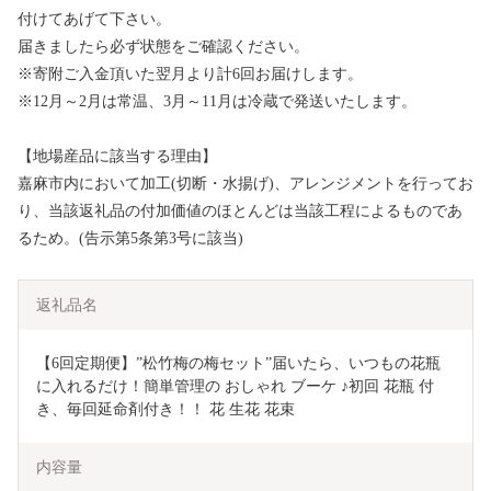
付けてあげて下さい。
届きましたら必ず状態をご確認ください。
※寄附ご入金頂いた翌月より計6回お届けします。
※12月～2月は常温、3月～11月は冷蔵で発送いたします。
【地場産品に該当する理由】
嘉麻市内において加工(切断・水揚げ)、アレンジメントを行ってお
り、当該返礼品の付加価値のほとんどは当該工程によるものであ
るため。(告示第5条第3号に該当)
返礼品名
【6回定期便】”松竹梅の梅セット”届いたら、いつもの花瓶
に入れるだけ！簡単管理の おしゃれ ブーケ ♪初回 花瓶 付
き、毎回延命剤付き！！ 花 生花 花束
内容量