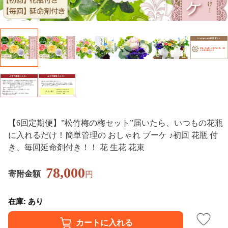
【6回定期便】”松竹梅の梅セット”届いたら、いつもの花瓶
に入れるだけ！簡単管理の おしゃれ ブーケ ♪初回 花瓶 付
き、毎回延命剤付き！！ 花 生花 花束
78,000
寄附金額
円
在庫: あり