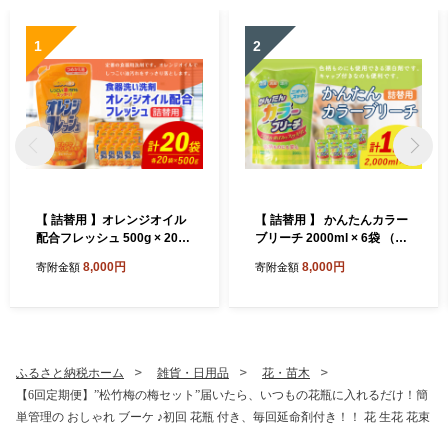
1
2
【 詰替用 】オレンジオイル
【 詰替用 】 かんたんカラー
配合フレッシュ 500g × 20袋
ブリーチ 2000ml × 6袋 （合
（合計 10kg ） 台所用 食器
計 12L ） 大容量 酸素系 漂白
8,000円
8,000円
寄附金額
寄附金額
用 洗剤 食器洗い 食器 食器洗
漂白剤 衣料 洋服 布 洗濯 詰
剤 台所洗剤 詰め替え 詰替
替 詰め替え
ふるさと納税ホーム
雑貨・日用品
花・苗木
【6回定期便】”松竹梅の梅セット”届いたら、いつもの花瓶に入れるだけ！簡
単管理の おしゃれ ブーケ ♪初回 花瓶 付き、毎回延命剤付き！！ 花 生花 花束