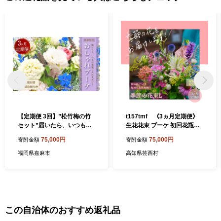
【定期便 3回】”松竹梅の竹
t157tmf 《3ヵ月定期便》
セット”届いたら、いつもの
生花花束 ブーケ 初回花瓶付L
花瓶に入れるだけ！ 簡単管
定期便 定期コース 全3回 初
75,000円
75,000円
寄附金額
寄附金額
理 の おしゃれ ブーケ ♪初回
回花瓶付き 延命剤付き 花び
花瓶 付き、毎回延命剤付
ん 生花 花束 ブーケ 花 お花
福岡県嘉麻市
高知県芸西村
き！！ 花 生花 花束
おすすめ 可愛い キレイ おし
ゃれ 季節のお花 供花 お供え
この自治体のおすすめ返礼品