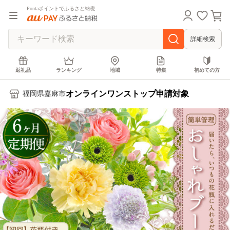
Pontaポイントでふるさと納税
詳細検索
返礼品
ランキング
地域
特集
初めての方
オンラインワンストップ申請対象
福岡県嘉麻市