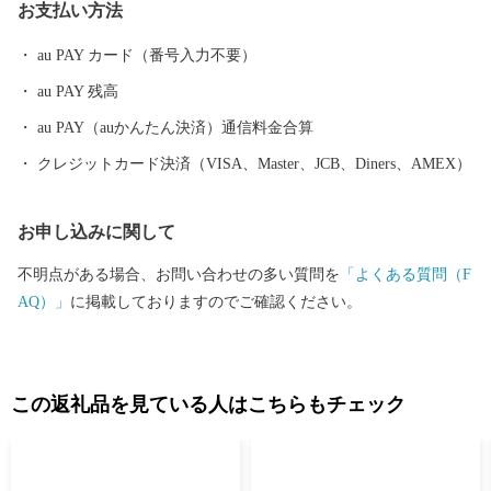
お支払い方法
もあるため、じっくりと杵築市をご堪能いただくことができま
す。 市内には伝統ある神社、仏閣が多くあり歴史文化を身近に感
au PAY カード（番号入力不要）
じることができ、中でも、九州で唯一どぶろくの醸造許可を受
au PAY 残高
け、1300年以上の歴史を持つ白鬚田原神社の『どぶろくまつり』
は県外からも多くの方が訪れます。 杵築市を含む国東半島は世界
au PAY（auかんたん決済）通信料金合算
農業遺産の里でもあり、環境に配慮されたこの土地で生産された
クレジットカード決済（VISA、Master、JCB、Diners、AMEX）
食材はどれも逸品ぞろいです。 大切な人への贈り物として、ふる
さとの味に思いを馳せるにも、杵築市を知るにもぜひ一度その目
お申し込みに関して
で杵築市の特産品をご覧ください。
不明点がある場合、お問い合わせの多い質問を
「よくある質問（F
AQ）」
に掲載しておりますのでご確認ください。
この返礼品を見ている人はこちらもチェック