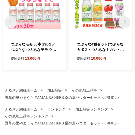
つぶらなモモ 30本 190g ／
つぶらな4種セット(つぶらな
つぶらな つぶらなモモ ツブ
カボス・つぶらなミカン・つ
ラナ つぶらなもも ジュース
ぶらなリンゴ・つぶらなブド
13,000円
10,000円
寄附金額
寄附金額
清涼飲料水 人気 子供 おすす
ウ)各190g×5本 計20本 ／ つ
め 果汁飲料 ご当地ジュース
ぶらな 4種類 つぶらなカボス
もも モモ 桃 ももジュース モ
ジュース ツブラナ つぶらな
モジュース 桃ジュース 飲料
かぼす かぼすドリンク 清涼
30本 詰めあわせ ギフト プレ
飲料水 人気 子ども 果汁飲料
ゼント セット 贈答 家庭用 J
かぼす 飲料 20本 詰めあわせ
ふるさと納税ホーム
加工品等
その他加工品等
Aフーズおおいた スピード
セット 家庭用 エコ包装 JAフ
野草の里やまうら YAMAURA HERB 桑の葉パウダーセット＜078-012＞
スピード発送 ＜131-106＞
ーズおおいた スピード スピ
ード発送 ＜131-024＞
ふるさと納税ホーム
ランキング
加工品等ランキング
その他加工品等ランキング
野草の里やまうら YAMAURA HERB 桑の葉パウダーセット＜078-012＞