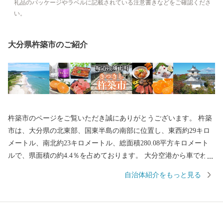
礼品のパッケージやラベルに記載されている注意書きなどをご確認くださ
い。
大分県杵築市のご紹介
杵築市のページをご覧いただき誠にありがとうございます。 杵築
市は、大分県の北東部、国東半島の南部に位置し、東西約29キロ
メートル、南北約23キロメートル、総面積280.08平方キロメート
ルで、県面積の約4.4％を占めております。 大分空港から車でわず
か20分とアクセスも良く、道中は杵築市の自然の雰囲気を感じる
自治体紹介をもっと見る
ことができます。 坂道に囲まれた全国的にもめずらしい城下町を
有し、国の重要伝統的建造物群保存地区にも認定されています。
気軽にレンタル着物を着てまちを歩き、「城下町を感じる」こと
のできる観光は趣深く海外からも人気を博しております。 温泉宿