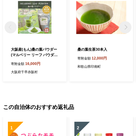
大阪産(もん)桑の葉パウダー
桑の葉生茶30本入
(マルベリー リーフ パウダー
12,000円
寄附金額
)30g×3袋【1489160】
16,000円
寄附金額
和歌山県印南町
大阪府千早赤阪村
この自治体のおすすめ返礼品
1
2