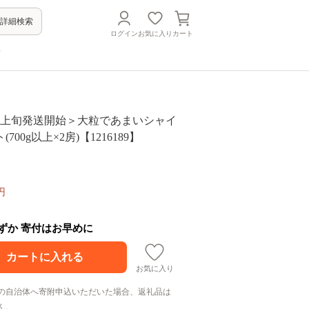
詳細検索
ログイン
お気に入り
カート
方
8月上旬発送開始＞大粒であまいシャイ
700g以上×2房)【1216189】
円
わずか 寄付はお早めに
お気に入り
の自治体へ寄附申込いただいた場合、返礼品は
ん。