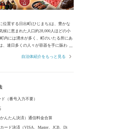
に位置する日出町(ひじまち)は、豊かな
候に恵まれた人口約28,000人ほどの小
 町内には湧水が多く、町のいたる所にあ
は、連日多くの人々が容器を手に賑わっ
では上水道の大部分が良質な地下水で賄
自治体紹介をもっと見る
）。 湧水は地上に限らず、海底からも湧
、真清水と海水が混ざる海域では、町の
高級魚「城下かれい」が育まれていま
うに、素晴らしい環境に恵まれた日出町で
法
焼酎「二階堂」をはじめ、豊後牛やブラ
下かれいに代表される豊富な海産物な
 カード（番号入力不要）
がつまったお礼の品をご用意していま
高
礼品受発注業務委託事業者である「株式
（auかんたん決済）通信料金合算
」と表記して送付いたします。 （送付者
ード決済（VISA、Master、JCB、Di