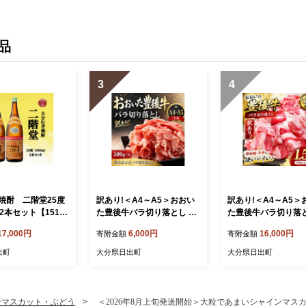
品
3
4
焼酎 二階堂25度
訳あり!＜A4～A5＞おおい
訳あり!＜A4～A5＞
l)2本セット【15150
た豊後牛バラ切り落とし 50
た豊後牛バラ切り落とし
0g【1764445】
kg(500g×3p)【176
17,000円
6,000円
16,000円
寄附金額
寄附金額
出町
大分県日出町
大分県日出町
ンマスカット・ぶどう
＜2026年8月上旬発送開始＞大粒であまいシャインマスカット(