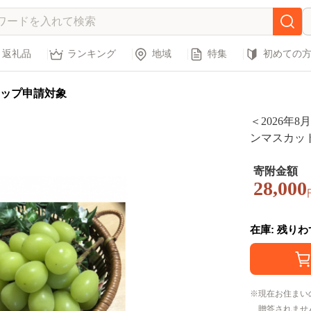
返礼品
ランキング
地域
特集
初めての
ップ申請対象
＜2026年
ンマスカット(
寄附金額
28,000
在庫: 残り
現在お住まい
贈答されませ