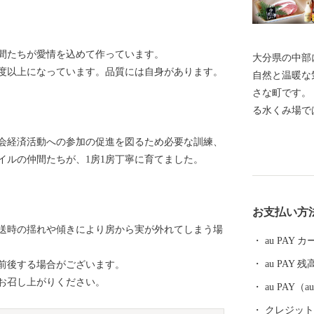
間たちが愛情を込めて作っています。
大分県の中部
8度以上になっています。品質には自身があります。
自然と温暖な気
さな町です。
る水くみ場で
ています（町
会経済活動への参加の促進を図るため必要な訓練、
われています
イルの仲間たちが、1房1房丁寧に育てました。
き出しており
特産品である
す。 このよ
お支払い方
は、大分むぎ
送時の揺れや傾きにより房から実が外れてしまう場
ンド豚肉、城
au PAY
ど、町の魅力
au PAY 残
前後する場合がございます。
す。 【ご寄附にあたっての注意事項】 ・お礼品は、送
お召し上がりください。
付者名に、お
au PAY
会社さとふる
クレジットカ