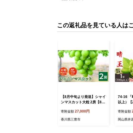
この返礼品を見ている人は
【8月中旬より発送】シャイ
74-16 
ンマスカット大粒 2房【800
以上）【2
g以上】【糖度17度以上】
0月上旬
27,000円
寄附金額
寄附金額
香川県三豊市
岡山県井