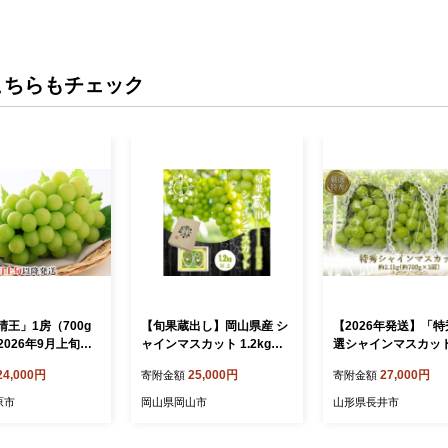
こちらもチェック
「晴王」1房（700g
【旬果蔵出し】岡山県産 シ
【2026年発送】「
026年9月上旬～1
ャインマスカット 1.2kg以
選シャインマスカット
発送予定】
上（2～3房）＜2026年12月
kg(約700g×3房)_H06
24,000円
25,000円
27,000円
寄附金額
寄附金額
上旬～2027年1月中旬発送
＞
原市
岡山県岡山市
山形県長井市