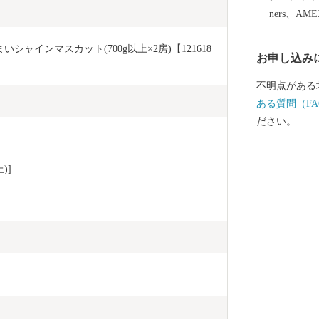
名の変更は承
ners、AM
送付先住所が
に対し、お礼
シャインマスカット(700g以上×2房)【121618
お申し込み
い。 （「寄
た」とのお問
不明点がある
す） ・お礼
ある質問（FA
るものがござ
ださい。
ご寄附に対し
ん。 【ワンストップ特例申請書送付先】 〒541-8790
大阪府大阪市中央
)]
ネス内 443
トップ特例申請書類受付係 HELL
0 SANRIO CO