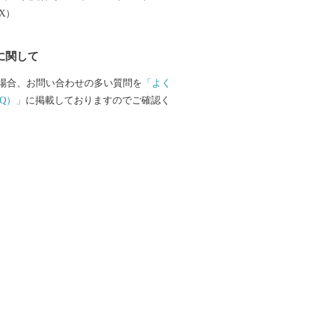
っておりません） ・寄附者住所とお礼品
EX）
異なる場合、送付先でお品を受け取る方
品が届くことを必ず事前にご連絡くださ
に関して
附した覚えがないのにお礼品が送られてき
い合わせがしばしば寄せられておりま
場合、お問い合わせの多い質問を
「よく
品によっては、発送までにお時間を頂戴す
Q）」
に掲載しておりますのでご確認く
います。 ・日出町にお住まいの方からの
ては、お礼品の送付をいたしておりませ
区南本町１の６の２０ コーユービジ
41 大分県日出町 ふるさと納税 ワンス
O KITTY ©1976, 202
.,LTD.APPROVAL NO.L611294