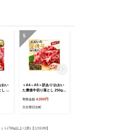
5
6
おおい
＜A4～A5＞訳あり!おおい
＜A4～A5＞訳あり!おおい
 1.5
た豊後牛切り落とし 250g
た豊後牛切り落とし 500g(2
4442】
【1764438】
50g×2p)【1764435】
4,000円
8,000円
寄附金額
寄附金額
大分県日出町
大分県日出町
700g以上×2房)【1216189】