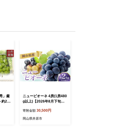
特秀」厳
ニューピオーネ 4房(1房480
約2.1
g以上)【2026年8月下旬～1
6(R8)
0月上旬発送予定】
30,500円
寄附金額
岡山県井原市