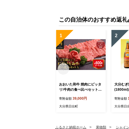
この自治体のおすすめ返礼
1
2
おおいた和牛 焼肉にピッタ
大分むぎ
リ!牛肉の食べ比べセットA
(1800m
(上カルビ&上ロース)(合計6
43】
39,000円
寄附金額
寄附金額
00g)3～4人前_お肉 黒毛和
牛 和牛 肉 焼き肉 バーベキ
大分県日出町
大分県日
ュー BBQ ギフト プレゼン
ト カルビ ロース【108935
8】
ふるさと納税ホーム
果物類
シャイ