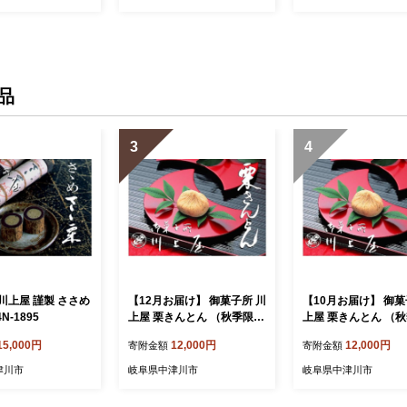
品
3
4
川上屋 謹製 ささめ
【12月お届け】 御菓子所 川
【10月お届け】 御菓
N-1895
上屋 栗きんとん （秋季限
上屋 栗きんとん （
定）10個入り F4N-1069
定）10個入り F4N-1
15,000円
12,000円
12,000円
寄附金額
寄附金額
津川市
岐阜県中津川市
岐阜県中津川市