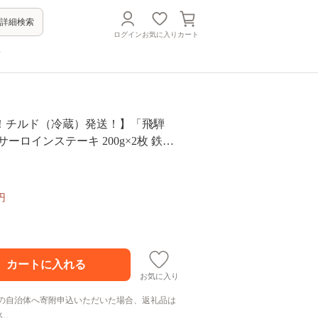
詳細検索
ログイン
お気に入り
カート
方
！チルド（冷蔵）発送！】「飛騨
サーロインステーキ 200g×2枚 鉄板
焼肉 バーベキュー BBQ F4N-1239
円
お気に入り
の自治体へ寄附申込いただいた場合、返礼品は
ん。