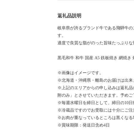
返礼品説明
岐阜県が誇るブランド牛である飛騨牛の
す。
適度で良質な脂がのった旨味たっぷりな
黒毛和牛 和牛 国産 A5 鉄板焼き 網焼き
※画像はイメージです。
※北海道・沖縄県・離島のお届けは出来
※上記のエリアからの申し込みは返礼品
附のみ」とさせていただきます。予めご
※毎週水曜日を締日として、締日の10
※冷蔵品ですのでお受取には十分にご注
※お肉が重なっているところは黒くなる
※賞味期限：発送日含め4日