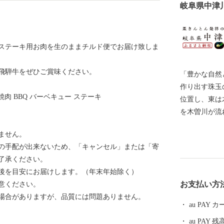
岐阜県中津
ステーキ用お肉を生のままチルド便でお届け致しま
飛騨牛をぜひご賞味ください。
「豊かな自然
作り出す珠玉の返礼
 焼肉 BBQ バーベキュー ステーキ
位置し、東は
を木曽川が流
道、中山道、
ません。
近年では中核
の手配が出来ないため、「キャンセル」または「寄
て成長してき
了承ください。
産出される東
日後を目安にお届けします。（年末年始除く）
して使用されるほど有名
お支払い方
意ください。
どを産出する
場合がありますが、品質には問題ありません。
市です。 そ
au PAY
内にリニア岐
au PAY 残