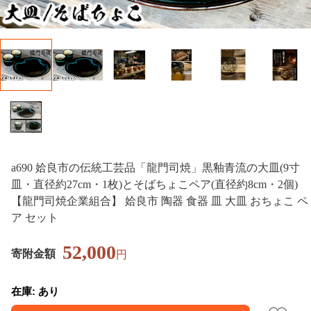
a690 姶良市の伝統工芸品「龍門司焼」黒釉青流の大皿(9寸
皿・直径約27cm・1枚)とそばちょこペア(直径約8cm・2個)
【龍門司焼企業組合】 姶良市 陶器 食器 皿 大皿 おちょこ ペ
ア セット
52,000
寄附金額
円
在庫: あり