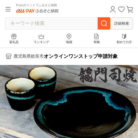
Pontaポイントでふるさと納税
詳細検索
返礼品
ランキング
地域
特集
初めての方
オンラインワンストップ申請対象
鹿児島県姶良市