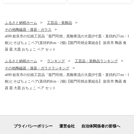
り 冷凍 焼芋 やきいも さつま
さつま芋 熟成 蜜
いも さつま芋 熟成 蜜
ふるさと納税ホーム
工芸品・装飾品
その他陶磁器・漆器・ガラス
a690 姶良市の伝統工芸品「龍門司焼」黒釉青流の大皿(9寸皿・直径約27cm・1
枚)とそばちょこペア(直径約8cm・2個)【龍門司焼企業組合】 姶良市 陶器 食
器 皿 大皿 おちょこ ペア セット
ふるさと納税ホーム
ランキング
工芸品・装飾品ランキング
その他陶磁器・漆器・ガラスランキング
a690 姶良市の伝統工芸品「龍門司焼」黒釉青流の大皿(9寸皿・直径約27cm・1
枚)とそばちょこペア(直径約8cm・2個)【龍門司焼企業組合】 姶良市 陶器 食
器 皿 大皿 おちょこ ペア セット
プライバシーポリシー
運営会社
自治体関係者の皆様へ