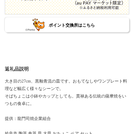
ポイント交換所はこちら
返礼品説明
大き目の27cm、黒釉青流の皿です。おもてなしやワンプレート料
理など幅広く様々なシーンで。
そばちょこは小鉢やカップとしても。貫禄ある伝統の薩摩焼をい
つもの食卓に。
提供：龍門司焼企業組合
姶良市 陶器 食器 皿 大皿 おちょこ ペア セット