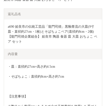
返礼品名
a690 姶良市の伝統工芸品「龍門司焼」黒釉青流の大皿(9寸
皿・直径約27cm・1枚)とそばちょこペア(直径約8cm・2個)
【龍門司焼企業組合】 姶良市 陶器 食器 皿 大皿 おちょこ ペ
ア セット
内容量
・皿：直径約27cm×高さ約4.5cm
・そばちょこ：直径約8cm×高さ約7cm
【注意事項】