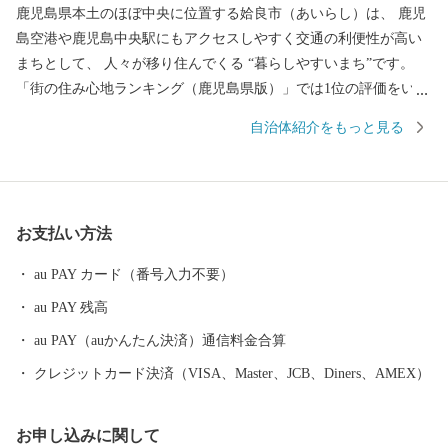
鹿児島県本土のほぼ中央に位置する姶良市（あいらし）は、 鹿児
島空港や鹿児島中央駅にもアクセスしやすく交通の利便性が高い
まちとして、 人々が移り住んでくる “暮らしやすいまち”です。
「街の住み心地ランキング（鹿児島県版）」では1位の評価をいた
だき、 雄大な桜島を眼前にして自然・歴史・伝統・文化が息づく
自治体紹介をもっと見る
一方で、 街の中心部は大型商業施設や飲食店も増え賑わいを増し
ています。 ふるさと納税で可能性全開！様々な特産品をはじめ、
「あいら」の魅力を たくさんの方に知っていただけるように取り
組んでまいります。 【ご注意】 ※期間限定、数量限定のお礼の品
お支払い方法
がありますので、商品説明欄の発送可能期間、申込受付期間を必
ずご確認ください。 ※返礼品の送付は、姶良市外にお住まいの方
au PAY カード（番号入力不要）
に限らせていただきます。 ※各返礼品の納期情報に基づいて発送
au PAY 残高
させていただきます。 ※寄附につきましては、年度内の回数制限
は現在設けておりません。 ※返礼品の写真はイメージです。
au PAY（auかんたん決済）通信料金合算
クレジットカード決済（VISA、Master、JCB、Diners、AMEX）
お申し込みに関して