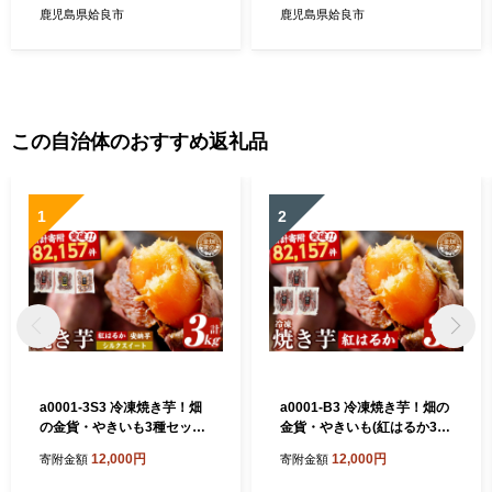
器 食器 急須 湯のみ セット
市 陶器 食器 コーヒー ドリッ
鹿児島県姶良市
鹿児島県姶良市
パー 珈琲 マグカップ コップ
セット
この自治体のおすすめ返礼品
1
2
a0001-3S3 冷凍焼き芋！畑
a0001-B3 冷凍焼き芋！畑の
の金貨・やきいも3種セット
金貨・やきいも(紅はるか3k
(紅はるか1kg・安納芋1kg・
g)【甘いも販売所】姶良市
12,000円
12,000円
寄附金額
寄附金額
シルクスイート1kg)【甘いも
焼き芋 訳あり 冷凍 焼芋 やき
販売所】姶良市 焼き芋 訳あ
いも べにはるか さつまいも