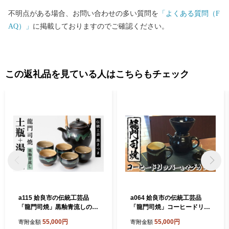
不明点がある場合、お問い合わせの多い質問を
「よくある質問（F
AQ）」
に掲載しておりますのでご確認ください。
この返礼品を見ている人はこちらもチェック
a115 姶良市の伝統工芸品
a064 姶良市の伝統工芸品
「龍門司焼」黒釉青流しの土
「龍門司焼」コーヒードリッ
瓶と湯呑み(5個セット) 【龍
パーとマグカップセット！
55,000円
55,000円
寄附金額
寄附金額
門司焼企業組合】 姶良市 陶
【龍門司焼企業組合】 姶良