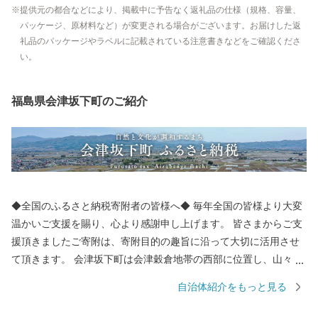
提供元の都合などにより、掲載中に予告なく返礼品の仕様（規格、容量、
パッケージ、原材料など）が変更される場合がございます。お届けした返
礼品のパッケージやラベルに記載されている注意書きなどをご確認くださ
い。
福島県会津坂下町のご紹介
◆全国のふるさと納税寄附者の皆様へ◆ 毎年全国の皆様より大変
温かいご支援を賜り、心より感謝申し上げます。 皆さまからご支
援頂きましたご寄附は、寄附目的の趣旨に沿って大切に活用させ
て頂きます。 会津坂下町は会津穀倉地帯の西部に位置し、山々と
豊かな水資源に囲まれた稲づくりの盛んな町です。 主に米・馬刺
自治体紹介をもっと見る
しの産地としても全国的に知られており、馬刺しはその鮮やかな
桜色から『桜刺し』とも称されることもあり会津坂下町自慢のひ