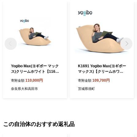
津坂下町長 古 川 庄 平
Yogibo Max(ヨギボー マック
K1691 Yogibo Max(ヨギボー
ス)クリームホワイト【1167
マックス)【クリームホワイ
137】
ト】
110,000円
109,700円
寄附金額
寄附金額
奈良県大和高田市
茨城県境町
この自治体のおすすめ返礼品