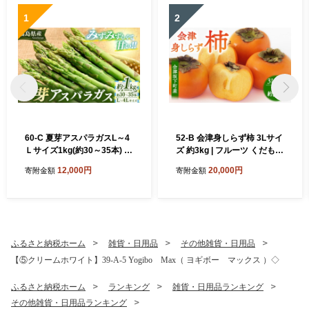
1
2
60-C 夏芽アスパラガスL～4
52-B 会津身しらず柿 3Lサイ
Ｌサイズ1kg(約30～35本) ※
ズ 約3kg | フルーツ くだもの
2026年7月～発送
果物 柿 かき カキ 産地直送
12,000円
20,000円
寄附金額
寄附金額
福島県 会津坂下町 ※2026年
11月～発送
ふるさと納税ホーム
雑貨・日用品
その他雑貨・日用品
【⑤クリームホワイト】39-A-5 Yogibo Max（ ヨギボー マックス ）◇
ふるさと納税ホーム
ランキング
雑貨・日用品ランキング
その他雑貨・日用品ランキング