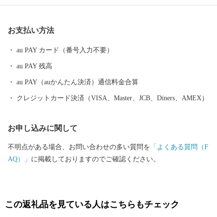
と品です。 さらに、肥よくな田んぼで育てたコシヒカリなど銘柄
米は、甘み・食感共に毎年『特Ａ』でその美味しさは格別で、毎
お支払い方法
日食べるご飯だからこそ美味しく安全なお米を召し上がってくだ
さい。 また、大人お洒落な名刺入れなど馬の革を使った製品も他
au PAY カード（番号入力不要）
ではなかなか手に入らない逸品揃いです。 清酒蔵元さんも活発
au PAY 残高
で、清らかな水で育てられた酒米を使った清酒は辛党の方でなく
ても納得の大変美味しいお酒が目白押しです。 日本酒党なら是非
au PAY（auかんたん決済）通信料金合算
とも飲んでいただきたい全国的な銘柄のお酒もご準備しておりま
クレジットカード決済（VISA、Master、JCB、Diners、AMEX）
す。 濃厚クリーミィでミルキーなヨーグルトや、清酒と組み合わ
せて作ったヨーグルトのお酒などは女性の方にも人気のお品。 こ
お申し込みに関して
のほかにも、二百年もの歴史のある醸造さんが作る味噌や醤油な
どの発酵食品の数々。 山々に囲まれた寒暖差のある土地でつくら
不明点がある場合、お問い合わせの多い質問を
「よくある質問（F
れた、甘くてみずみずしい季節の野菜や果物等多数提供いたして
AQ）」
に掲載しておりますのでご確認ください。
おります。 さらには、伝統的な手仕事の工芸品から日本中で人気
の最新ビーズクッションなど取り揃えております。 地域産業を盛
り立てるため、事業者さんはじめ会津坂下町も一丸となって頑張
っておりますので、皆様の変わらぬご支援を賜りますようお願い
この返礼品を見ている人はこちらもチェック
申し上げます。 会