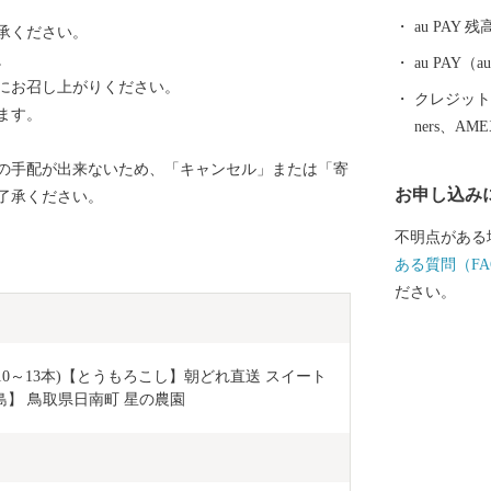
au PAY 残
承ください。
。
au PAY
にお召し上がりください。
クレジットカ
ます。
ners、AM
の手配が出来ないため、「キャンセル」または「寄
お申し込み
了承ください。
不明点がある
ある質問（FA
ださい。
(10～13本)【とうもろこし】朝どれ直送 スイート
島】 鳥取県日南町 星の農園