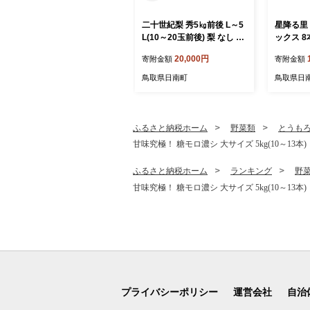
二十世紀梨 秀5㎏前後 L～5
星降る里
L(10～20玉前後) 梨 なし フ
ックス 8
ルーツ 鳥取 高間商店
(まるご
20,000円
寄附金額
寄附金額
んじんジ
ュース) 
鳥取県日南町
鳥取県日
トジュー
林檎 り
日南トマ
ふるさと納税ホーム
野菜類
とうも
甘味究極！ 糖モロ濃シ 大サイズ 5kg(10～
ふるさと納税ホーム
ランキング
野
甘味究極！ 糖モロ濃シ 大サイズ 5kg(10～
プライバシーポリシー
運営会社
自治