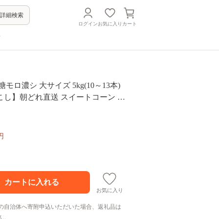
詳細検索
ログイン
お気に入り
カート
方
モロ濃シ 大サイズ 5kg(10～13本)
こし】朝どれ直送 スイートコーン 産
配送不可地域：離島】 鳥取県日南町
円
お気に入り
の自治体へ寄附申込いただいた場合、返礼品は
ん。