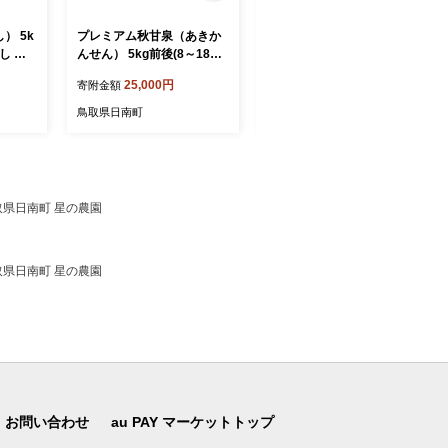
） 5k
プレミアム秋甘泉（あきか
プレミアム新甘泉（しんか
なし 果
んせん） 5kg前後(8～18玉
んせん） 5kg前後 (9～18玉
前後) 梨 なし 果物 日南町 高
前後) 梨 なし フルーツ 鳥取
25,000円
29,000円
寄附金額
寄附金額
間商店
高間商店
鳥取県日南町
鳥取県日南町
取県日南町 星の農園
取県日南町 星の農園
お問い合わせ
au PAY マーケットトップ