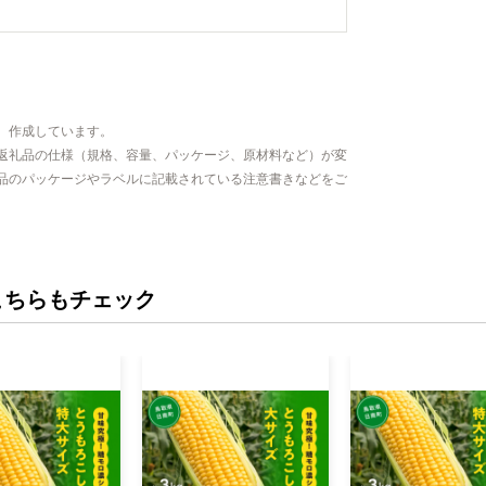
、作成しています。
返礼品の仕様（規格、容量、パッケージ、原材料など）が変
品のパッケージやラベルに記載されている注意書きなどをご
こちらもチェック