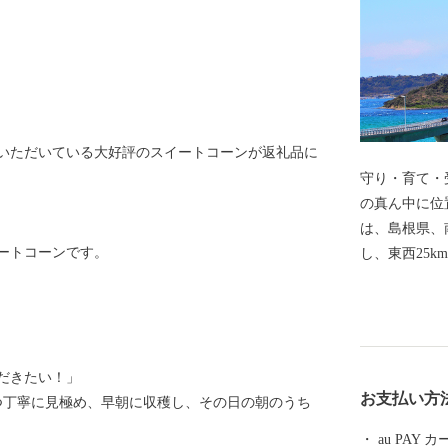
めいただいている大好評のスイートコーンが返礼品に
守り・育て・受
の真ん中に位
は、島根県、
ートコーンです。
し、東西25k
す。 人間の生活に必要不可欠な水。 鳥取県の一級河
川、日野川の
面積のうち9
と共に生きて
だきたい！」
極的に行って
お支払い方
つ丁寧に見極め、早朝に収穫し、その日の朝のうち
au PAY