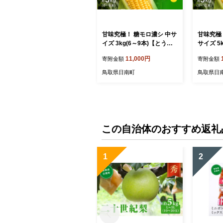
甘味究極！ 糖モロ濃シ 中サ
甘味究極
イズ 3kg(6～9本)【とうも
サイズ 5
ろこし】朝どれ直送 スイー
もろこし
11,000円
寄附金額
寄附金額
トコーン 産地直送 【配送不
ートコー
可地域：離島】 鳥取県日南
不可地域
鳥取県日南町
鳥取県日
町 星の農園
南町 星
この自治体のおすすめ返礼
1
2