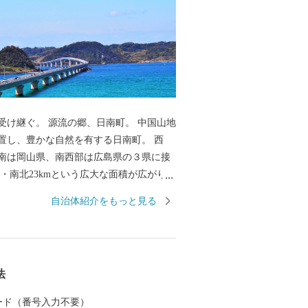
け継ぐ。 源流の郷、日南町。 中国山地
置し、豊かな自然を有する日南町。 西
南は岡山県、南西部は広島県の３県に接
m・南北23kmという広大な面積が広がりま
自治体紹介をもっと見る
清澄な水を育くんでいるのが、日南町の
0％を占める豊かな森林です。 古くから森
きた日南町は、森林保全の取り組みを積
います。
法
 カード（番号入力不要）