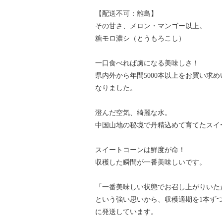
【配送不可：離島】
その甘さ、メロン・マンゴー以上。
糖モロ濃シ（とうもろこし）
一口食べれば虜になる美味しさ！
県内外から年間5000本以上をお買い求
なりました。
澄んだ空気、綺麗な水。
中国山地の秘境で丹精込めて育てたスイ
スイートコーンは鮮度が命！
収穫した瞬間が一番美味しいです。
「一番美味しい状態でお召し上がりいた
という強い思いから、収穫適期を1本ず
に発送しています。