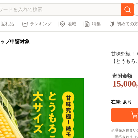
返礼品
ランキング
地域
特集
初めての
ップ申請対象
甘味究極！ 糖
【とうもろ
地直送 【
星の農園
寄附金額
15,000
在庫: あり
現在お住まい
贈答されませ