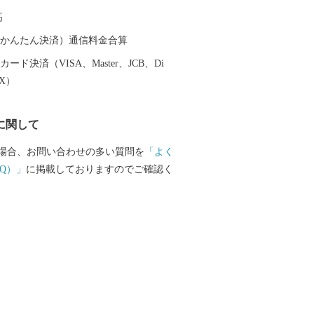
高
（auかんたん決済）通信料金合算
ード決済（VISA、Master、JCB、Di
EX）
に関して
場合、お問い合わせの多い質問を
「よく
Q）」
に掲載しておりますのでご確認く