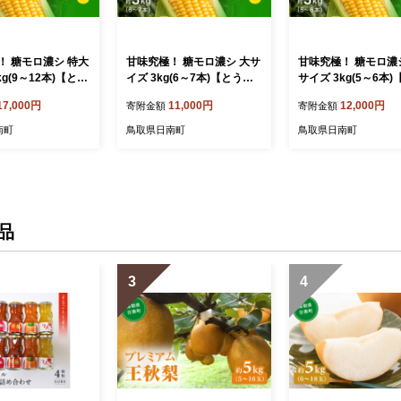
！ 糖モロ濃シ 特大
甘味究極！ 糖モロ濃シ 大サ
甘味究極！ 糖モロ濃
kg(9～12本)【とう
イズ 3kg(6～7本)【とうも
サイズ 3kg(5～6本
】朝どれ直送 スイ
ろこし】朝どれ直送 スイー
もろこし】朝どれ直送
17,000円
11,000円
12,000円
寄附金額
寄附金額
ン 産地直送 【配送
トコーン 産地直送 【配送不
ートコーン 産地直送
：離島】 鳥取県日
可地域：離島】 鳥取県日南
不可地域：離島】 鳥
南町
鳥取県日南町
鳥取県日南町
の農園
町 星の農園
南町 星の農園
品
3
4