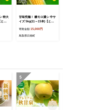
シ 特大
甘味究極！ 糖モロ濃シ 中サ
)【とう
イズ 5kg(11～15本)【とう
 スイ
もろこし】朝どれ直送 スイ
15,000円
寄附金額
 【配送
ートコーン 産地直送 【配送
取県日
不可地域：離島】 鳥取県日
鳥取県日南町
南町 星の農園
5
6