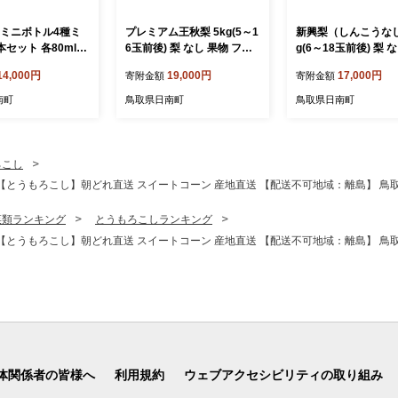
 ミニボトル4種ミ
プレミアム王秋梨 5kg(5～1
新興梨（しんこうなし
本セット 各80ml
6玉前後) 梨 なし 果物 フル
g(6～18玉前後) 梨 
ととまと・極純・に
ーツ 日南町 高間商店
物 日南町 高間商店
14,000円
19,000円
17,000円
寄附金額
寄附金額
ュース・りんごジ
鳥取県日南町 トマ
南町
鳥取県日南町
鳥取県日南町
ス とまと リンゴ
んご リンゴジュース
ト加工
ろこし
13本)【とうもろこし】朝どれ直送 スイートコーン 産地直送 【配送不可地域：離島】 鳥
菜類ランキング
とうもろこしランキング
13本)【とうもろこし】朝どれ直送 スイートコーン 産地直送 【配送不可地域：離島】 鳥
体関係者の皆様へ
利用規約
ウェブアクセシビリティの取り組み