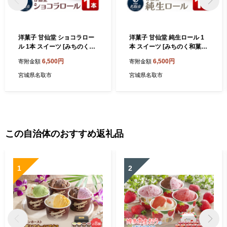
洋菓子 甘仙堂 ショコラロー
洋菓子 甘仙堂 純生ロール 1
ル 1本 スイーツ [みちのく和
本 スイーツ [みちのく和菓子
菓子処 甘仙堂 老舗 和菓子 お
処 甘仙堂 老舗 和菓子 お菓子
6,500円
6,500円
寄附金額
寄附金額
菓子 和スイーツ お茶菓子 宮
和スイーツ お茶菓子 宮城]
城]
宮城県名取市
宮城県名取市
この自治体のおすすめ返礼品
1
2