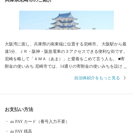
大阪湾に面し、兵庫県の南東端に位置する尼崎市。 大阪駅から最
速5分、ＪＲ・阪神・阪急電車の３アクセスできる便利な街です。
尼崎を略して「ＡＭＡ（あま）」と愛着をこめて言う人も。 ■寄
附金の使いみち 尼崎市では、14通りの寄附金の使いみちを設けて
おり、 尼崎城の整備等に活用する基金のほか、 全国でも珍しい、
自治体紹介をもっと見る
犬・猫の殺処分ゼロを目指すなどの動物愛護に関する 基金などが
あります。 ■蘇る、尼崎城 1618年に戸田氏鉄によって、 三重の
堀、四層の天守を持つ尼崎城が築かれました。 敷地は甲子園球場
の約3.5倍もの大きさがあったようです。 明治の廃城令により、今
お支払い方法
はその姿を見ることはできなくなりましたが、 当時の尼崎城西三
の丸エリアにあたる尼崎城址公園内に本丸の一部である 天守が整
au PAY カード（番号入力不要）
備されることとなり、 平成31年3月、400年の時を越えてついに尼
au PAY 残高