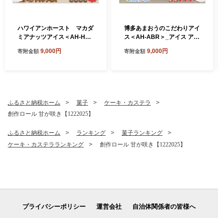
ハワイアンホースト マカダ
博多あまおうのこだわりアイ
ミアナッツアイス＜AH-HS
ス＜AH-ABR＞_アイス アイ
＞_アイス アイスクリーム ス
スクリーム スイーツ デザー
9,000円
9,000円
寄附金額
寄附金額
イーツ デザート マカダミア
ト 苺 いちご イチゴ あまおう
詰め合わせ ギフト 贈り物 ミ
ギフト 贈り物 手作業 詰め合
ルクチョコ ホワイトチョコ
わせ バニラ ショコラ クリー
ストロベリー マンゴー ピス
ムチーズ シャーベット ふる
タチオ ふるさと納税【1528
さと納税【1525215】
629】
ふるさと納税ホーム
菓子
ケーキ・カステラ
創作ロール 甘が咲き【1222025】
ふるさと納税ホーム
ランキング
菓子ランキング
ケーキ・カステラランキング
創作ロール 甘が咲き【1222025】
プライバシーポリシー
運営会社
自治体関係者の皆様へ