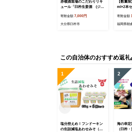
赤嶺酒造場のこだわりリキ
【数量限
ュール「臼杵生姜酒 (ジン
ml×2本
ジャー・リキュール）」
ール
7,000円
寄附金額
寄附金額
大分県臼杵市
福岡県朝
この自治体のおすすめ返礼
1
2
塩分控えめ！フンドーキン
海の幸定
の生詰減塩あわせみそ（計
（臼杵・