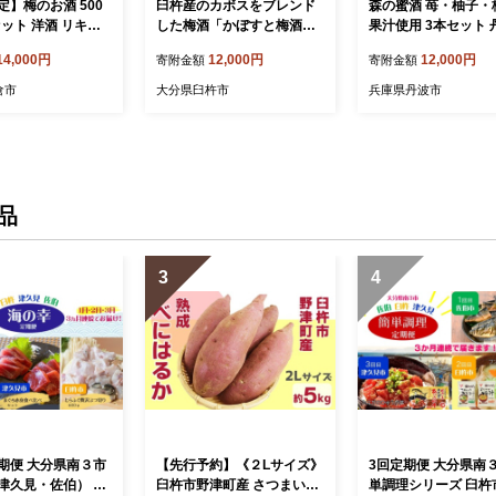
定】梅のお酒 500
臼杵産のカボスをブレンド
森の蜜酒 苺・柚子・
セット 洋酒 リキュ
した梅酒「かぼすと梅酒の
果汁使用 3本セット 
ものがたり」2本セット
産 果実酒 ギフト 兵
14,000円
12,000円
12,000円
寄附金額
寄附金額
倉市
大分県臼杵市
兵庫県丹波市
品
3
4
期便 大分県南３市
【先行予約】《２Lサイズ》
3回定期便 大分県南３
津久見・佐伯） 海
臼杵市野津町産 さつまいも
単調理シリーズ 臼杵市 津久