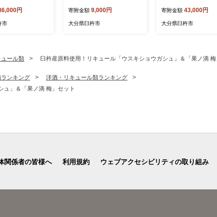
ーズ 海鮮 海の幸
べにはるか 5kg
見市 佐伯市 おかず 
86,000円
9,000円
43,000円
寄附金額
寄附金額
とらふぐ ブリ
利
杵市
大分県臼杵市
大分県臼杵市
キュール類
臼杵産原料使用！リキュール「ウスキショウガシュ」＆「果ノ滴 梅
酒ランキング
洋酒・リキュール類ランキング
シュ」＆「果ノ滴 梅」セット
体関係者の皆様へ
利用規約
ウェブアクセシビリティの取り組み