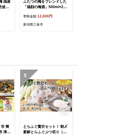
梅 国産
ふたつの梅をブレンドした
丹波市
「福顔の梅酒」500ml×2本
庫県
セット 梅酒 リキュール [福
12,000円
寄附金額
顔酒造] 【010S241】
新潟県三条市
5
6
市 簡
とらふぐ贅沢セット！ 朝〆
【期間・数量限定】希少・
新鮮とらふぐぶつ切り（約6
とらふぐ白子（約200g）