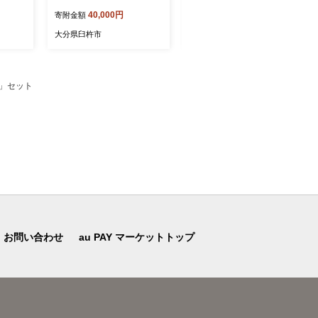
惣菜 便
00g）＆とらふぐ白子（約2
とれたて新鮮 しらこ 冷
40,000円
16,000円
寄附金額
寄附金額
00g）［冷蔵］木梨ふぐ
蔵 臼杵ふぐ 木梨ふぐ
大分県臼杵市
大分県臼杵市
」セット
お問い合わせ
au PAY マーケットトップ