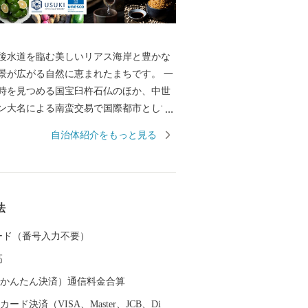
後水道を臨む美しいリアス海岸と豊かな
景が広がる自然に恵まれたまちです。 一
時を見つめる国宝臼杵石仏のほか、中世
ン大名による南蛮交易で国際都市として
も武家屋敷などの風情を留める歴史と文
自治体紹介をもっと見る
でもあります。 伝統を大切にする臼杵人
な食文化の魅力と相まって、「日本の心
しのまちとして旅人を魅了しています。
法
 カード（番号入力不要）
高
（auかんたん決済）通信料金合算
ード決済（VISA、Master、JCB、Di