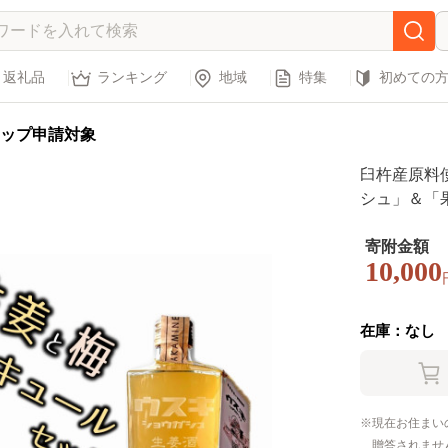
返礼品
ランキング
地域
特集
初めての
ップ申請対象
臼杵産原料
シュ」＆「
寄附金額
10,000
在庫：なし
現在お住まい
贈答されませ