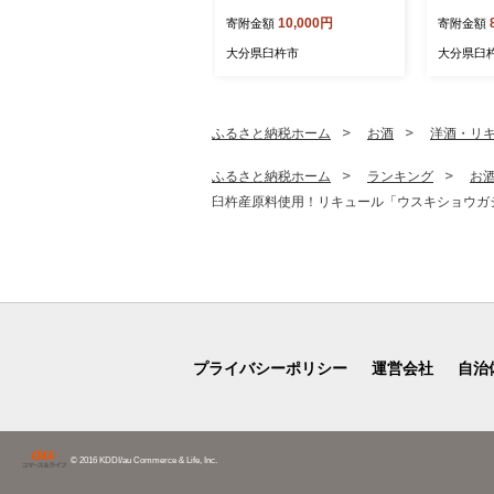
5.1kg）
の幸シリ
10,000円
寄附金額
寄附金額
マグロ 
大分県臼杵市
大分県臼
ふるさと納税ホーム
お酒
洋酒・リ
ふるさと納税ホーム
ランキング
お
臼杵産原料使用！リキュール「ウスキショウガ
プライバシーポリシー
運営会社
自治
© 2016 KDDI/au Commerce & Life, Inc.