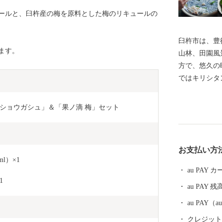
ールと、臼杵産の梅を原料とした梅のリキュールの
臼杵市は、豊
ます。
山林、田園風
方で、悠久の
ではキリシタ
名を馳せ、今
化薫る城下町
ショウガシュ」＆「果ノ滴 梅」セット
気質は、豊か
が息づく」癒
お支払い方
l）×1
au PAY
1
au PAY 残
au PAY
クレジットカ