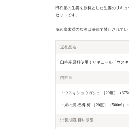
臼杵産の生姜を原料とした生姜のリキュ
セットです。
※20歳未満の飲酒は法律で禁止されてい
返礼品名
臼杵産原料使用！リキュール「ウスキ
内容量
・ウスキショウガシュ ［20度］（375m
・果の滴 樫樽 梅 ［20度］（500ml）×
消費期限/賞味期限