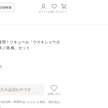
詳細検索
ログイン
お気に入り
カート
方
使用！リキュール「ウスキショウガ
果ノ滴 梅」セット
円
お気に入り
の自治体へ寄附申込いただいた場合、返礼品は
ん。