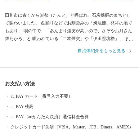
田川市は古くから炭都（たんと）と呼ばれ、石炭採掘のまちとし
て賑わいました。 盆踊りなどでお馴染みの「炭坑節」発祥の地で
もあり、 唄の中で、「あんまり煙突が高いので、さぞやお月さん
煙たかろ」と 唄われている「二本煙突」や「伊田竪坑櫓」、 ま
た、国内初のユネスコ世界の記憶に登録された 「山本作兵衛コレ
自治体紹介をもっと見る
クション」など、 数々の炭坑遺産を有する自然・歴史・文化が薫
るまちです。 御支援いただいた寄附金は、本市のまちづくり及び
市民のために効果的に 活用させていただきますので、 本市に対し
ます応援をよろしくお願いします。
お支払い方法
au PAY カード（番号入力不要）
au PAY 残高
au PAY（auかんたん決済）通信料金合算
クレジットカード決済（VISA、Master、JCB、Diners、AMEX）