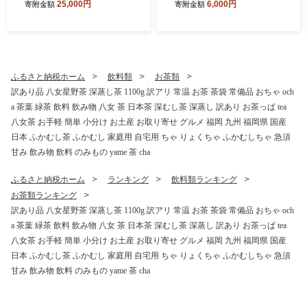
25,000円
6,000円
寄附金額
寄附金額
飲み物 ドリンク ギフト 贈答
ン 塩レモン 塩レモンだれ 冷
贈り物 プレゼント 茶 茶葉 常
凍 簡単調理 惣菜 おかず おつ
温 飲料 長期保存 持ち運び 便
まみ 酒のつまみ 酒の肴 肉 ほ
利 ペットボトル茶 おちゃ 水
るもん ビール 小分け 真空パ
分補給 まとめ買い ストック
ック 個包装 牛にく 焼肉 焼き
備蓄 常備品 ケース 箱 箱買い
肉 ホルモン焼き BBQ バーベ
ふるさと納税ホーム
飲料類
お茶類
買い置き 国産茶葉 消耗品 日
キュー ご飯 horumon ジュー
訳あり品 八女星野茶 深蒸し茶 1100g 訳アリ 常温 お茶 茶袋 常備品 おちゃ och
用品 飲料水 緑茶 ペットボト
シー 歯ごたえ 味付 味付き も
a 茶葉 緑茶 飲料 飲み物 八女 茶 日本茶 深むし茶 深蒸し 訳あり お茶っぱ tea
ル 定期便 ocha tea
つ モツ 鉄板焼き お肉 炒め物
ご自宅用
八女茶 お手軽 簡単 小分け お土産 お取り寄せ グルメ 福岡 九州 福岡県 国産
日本 ふかむし茶 ふかむし 家庭用 自宅用 ちゃ りょくちゃ ふかむしちゃ 急須
甘み 飲み物 飲料 のみもの yame 茶 cha
ふるさと納税ホーム
ランキング
飲料類ランキング
お茶類ランキング
訳あり品 八女星野茶 深蒸し茶 1100g 訳アリ 常温 お茶 茶袋 常備品 おちゃ och
a 茶葉 緑茶 飲料 飲み物 八女 茶 日本茶 深むし茶 深蒸し 訳あり お茶っぱ tea
八女茶 お手軽 簡単 小分け お土産 お取り寄せ グルメ 福岡 九州 福岡県 国産
日本 ふかむし茶 ふかむし 家庭用 自宅用 ちゃ りょくちゃ ふかむしちゃ 急須
甘み 飲み物 飲料 のみもの yame 茶 cha