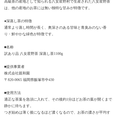
高級茶の産地として知られる八女星野村で生産された八女星野茶
は、他の産地のお茶には無い独特な甘みが特徴です。
●深蒸し茶の特徴
通常より蒸し時間が長く、奥深さのある甘味と青臭みのない香
り・鮮やかな緑色が特徴です。
■名称
訳あり品 八女星野茶 深蒸し茶1100g
■提供事業者
株式会社親和園
〒820-0065 福岡県飯塚市中430
■使用方法
適正な茶葉を急須に入れて、その後約1分ほどお茶の葉が開くまで
静かに待ちます。
つぎ始めは薄く後になるほど濃くなるので、お茶の濃さが平均す