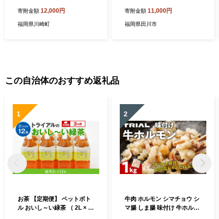
茶_ 訳アリ 常温 お茶 茶袋 常
おちゃ ocha 茶葉 緑茶 飲料
12,000円
11,000円
寄附金額
寄附金額
備品 おちゃ ocha 茶葉 緑茶
飲み物 八女 茶 日本茶 深むし
飲料 飲み物 八女 茶 日本茶
茶 深蒸し お茶っぱ tea 八女
福岡県川崎町
福岡県田川市
深むし茶 深蒸し 訳あり お茶
茶 お手軽 簡単 小分け お土産
っぱ tea 八女茶 お手軽 簡単
お取り寄せ グルメ 福岡 九州
小分け お土産 お取り寄せ グ
福岡県 国産 日本 ふかむし茶
ルメ 福岡 九州 福岡県 国産
ふかむし 家庭用 自宅用 ちゃ
日本 ふかむし茶 ふかむし 家
りょくちゃ ふかむしちゃ 急
庭用 自宅用 ちゃ りょくちゃ
須 甘み cha
この自治体のおすすめ返礼品
ふかむしちゃ 急須 甘み 川崎
町 送料無料
1
2
お茶 【定期便】 ペットボト
牛肉 ホルモン シマチョウ シ
ル おいし～い緑茶 （ 2L × 1
マ腸 しま腸 味付け 牛ホルモ
2本 ） を3か月連続でお届け
ン 1kg 味付き 味付き肉 レモ