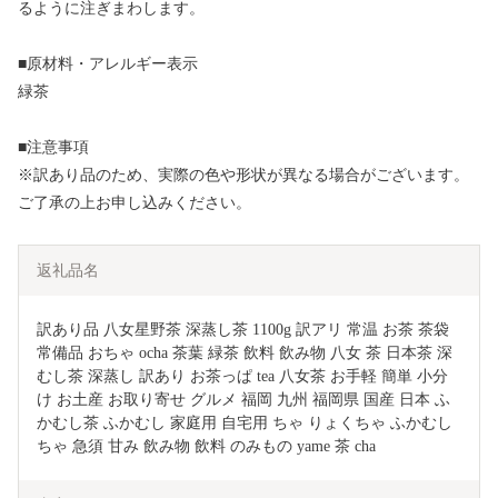
るように注ぎまわします。
■原材料・アレルギー表示
緑茶
■注意事項
※訳あり品のため、実際の色や形状が異なる場合がございます。
ご了承の上お申し込みください。
返礼品名
訳あり品 八女星野茶 深蒸し茶 1100g 訳アリ 常温 お茶 茶袋 
常備品 おちゃ ocha 茶葉 緑茶 飲料 飲み物 八女 茶 日本茶 深
むし茶 深蒸し 訳あり お茶っぱ tea 八女茶 お手軽 簡単 小分
け お土産 お取り寄せ グルメ 福岡 九州 福岡県 国産 日本 ふ
かむし茶 ふかむし 家庭用 自宅用 ちゃ りょくちゃ ふかむし
ちゃ 急須 甘み 飲み物 飲料 のみもの yame 茶 cha